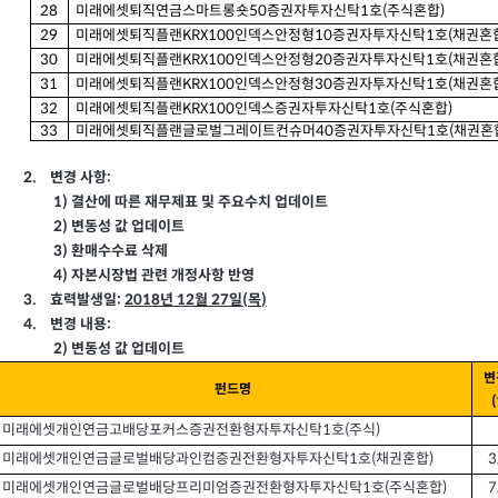
28
미래에셋퇴직연금스마트롱숏50
증권자투자신탁
1
호
(
주식혼합
)
29
미래에셋퇴직플랜KRX100
인덱스안정형
10
증권자투자신탁
1
호
(
채권혼
30
미래에셋퇴직플랜KRX100
인덱스안정형
20
증권자투자신탁
1
호
(
채권혼
31
미래에셋퇴직플랜KRX100
인덱스안정형
30
증권자투자신탁
1
호
(
채권혼
32
미래에셋퇴직플랜KRX100
인덱스증권자투자신탁
1
호
(
주식혼합
)
33
미래에셋퇴직플랜글로벌그레이트컨슈머40
증권자투자신탁
1
호
(
채권혼
2.
변경 사항:
1)
결산에 따른 재무제표 및 주요수치 업데이트
2)
변동성 값 업데이트
3)
환매수수료 삭제
4)
자본시장법 관련 개정사항 반영
3.
효력발생일:
2018
년 12
월
27
일
(
목
)
4.
변경 내용:
2)
변동성 값 업데이트
변
펀드명
미래에셋개인연금고배당포커스증권전환형자투자신탁1
호
(
주식
)
미래에셋개인연금글로벌배당과인컴증권전환형자투자신탁1
호
(
채권혼합
)
3
미래에셋개인연금글로벌배당프리미엄증권전환형자투자신탁1
호
(
주식혼합
)
7