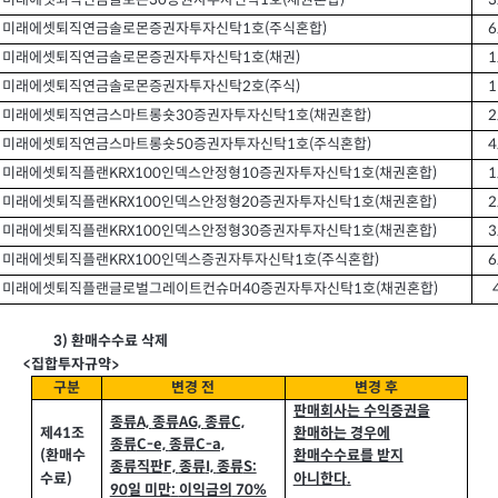
미래에셋퇴직연금솔로몬30
증권자투자신탁
1
호
(
채권혼합
)
3
미래에셋퇴직연금솔로몬증권자투자신탁1
호
(
주식혼합
)
6
미래에셋퇴직연금솔로몬증권자투자신탁1
호
(
채권
)
1
미래에셋퇴직연금솔로몬증권자투자신탁2
호
(
주식
)
1
미래에셋퇴직연금스마트롱숏30
증권자투자신탁
1
호
(
채권혼합
)
2
미래에셋퇴직연금스마트롱숏50
증권자투자신탁
1
호
(
주식혼합
)
4
미래에셋퇴직플랜KRX100
인덱스안정형
10
증권자투자신탁
1
호
(
채권혼합
)
1
미래에셋퇴직플랜KRX100
인덱스안정형
20
증권자투자신탁
1
호
(
채권혼합
)
2
미래에셋퇴직플랜KRX100
인덱스안정형
30
증권자투자신탁
1
호
(
채권혼합
)
3
미래에셋퇴직플랜KRX100
인덱스증권자투자신탁
1
호
(
주식혼합
)
6
미래에셋퇴직플랜글로벌그레이트컨슈머40
증권자투자신탁
1
호
(
채권혼합
)
3)
환매수수료 삭제
집합투자규약
<
>
구분
변경 전
변경 후
판매회사는 수익증권을
종류
A,
종류
AG,
종류
C,
제41
조
환매하는 경우에
종류
C-e,
종류
C-a,
(
환매수
환매수수료를 받지
종류직판
F,
종류
I,
종류
S:
아니한다
수료
)
.
90
일 미만
이익금의
70%
: