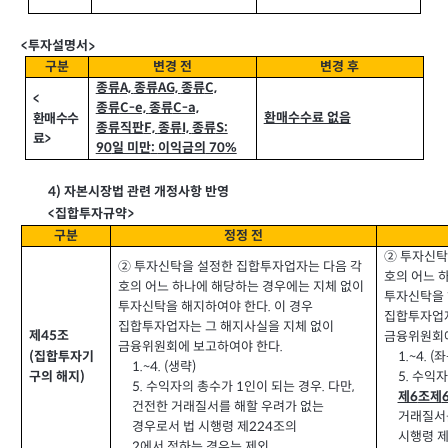
투자설명서
<
>
구분
변경 전
변경 후
종류
A,
종류
AG,
종류
C,
<
종류
C-e,
종류
C-a,
환매수수료 없음
환매수수
종류직판
F,
종류
I,
종류
S:
료>
90
일 미만
이익금의
70%
:
4)
자본시장법 관련 개정사항 반영
<
집합투자규약>
구분
정정 전
② 투자신탁
② 투자신탁을 설정한 집합투자업자는 다음 각
호의 어느 
호의 어느 하나에 해당하는 경우에는 지체 없이
투자신탁을 
투자신탁을 해지하여야 한다.
이 경우
집합투자업자
집합투자업자는 그 해지사실을 지체 없이
제
45
조
금융위원회
금융위원회에 보고하여야 한다
.
(
집합투자기
1.~4. (
좌
1.~4. (
생략
)
5.
수익자
구의 해지
)
5.
수익자의 총수가
1
인이 되는 경우
.
다만
,
제6
조제
건전한 거래질서를 해할 우려가 없는
거래질서를
경우로서 법 시행령 제
224
조의
시행령 
2
에서 정하는 경우는 제외