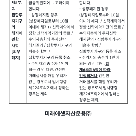
제
5
부
.
금융위원회에 보고하여야
합니다
.
2.
합니다
.
-
상장폐지된 경우
-
상장폐지된 경우
(
상장폐지일로부터
10
일
집합투
(
상장폐지일로부터
10
일
이내에 해지
) /
신탁계약에서
자기구
이내에 해지
) /
신탁계약에서
정한 신탁계약기간의 종료
/
의
정한 신탁계약기간의 종료
/
수익자총회의 투자신탁
해지에
수익자총회의 투자신탁
해지결의
/
집합투자기구의
관한
해지결의
/
집합투자기구의
피흡수 합병
/
사항
피흡수 합병
/
집합투자기구의 등록 취소
[
의무
집합투자기구의 등록 취소
-
수익자의 총수가
1
인이
해지
]
-
수익자의 총수가
1
인이
되는 경우
.
다만
,
법
되는 경우
.
다만
,
건전한
제6
조제
6
항에 따라
거래질서를 해할 우려가
건전한
인정되거나
없는 경우로서 법시행령
거래질서를 해할 우려가
제
224
조의
2
에서 정하는
없는 경우로서 법시행령
경우는 제외
.
제
224
조의
2
에서 정하는
경우는 제외
.
미래에셋자산운용㈜