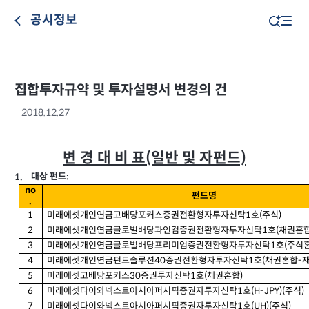
공시정보
집합투자규약 및 투자설명서 변경의 건
2018.12.27
변 경 대 비 표(일반 및 자펀드)
대상 펀드
1.
:
no
펀드명
.
1
미래에셋개인연금고배당포커스증권전환형자투자신탁1
호
(
주식
)
2
미래에셋개인연금글로벌배당과인컴증권전환형자투자신탁1
호
(
채권혼
3
미래에셋개인연금글로벌배당프리미엄증권전환형자투자신탁1
호
(
주식
4
미래에셋개인연금펀드솔루션40
증권전환형자투자신탁
1
호
(
채권혼합
-
5
미래에셋고배당포커스30
증권투자신탁
1
호
(
채권혼합
)
6
미래에셋다이와넥스트아시아퍼시픽증권자투자신탁1
호
(H-JPY)(
주식
)
7
미래에셋다이와넥스트아시아퍼시픽증권자투자신탁1
호
(UH)(
주식
)