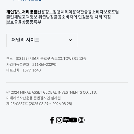
개인정보처리방침
신용정보활용체제
이용약관
금융소비자보호포탈
클린채널
고객정보 취급방침
금융소비자의 민원분쟁 처리 지침
보호금융상품등록부
패밀리 사이트
(03159) 서울시 종로구 종로33, TOWER1 13층
주소
211-86-23290
사업자등록번호
1577-1640
대표전화
ⓒ 2024 MIRAE ASSET GLOBAL INVESTMENTS CO.,LTD.
미래에셋자산운용 준법감시인 심사필
제 25-0637호 (2025.08.29 ~ 2026.08.28)