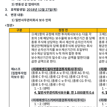
3)
변동성 값 업데이트
3.
효력발생일:
2018
년 12
월
27
일
(
목
)
4.
변경 내용:
1)
일반사무관리회사 보수 인하
<
정관>
구분
정정 전
③제1
항의 규정에 의한 투자회사보수는 다음 각
③제1
호의
1
에 해당하는 보수율에 보수계산기간 중 당해
호의
종류 주식에 상당하는 회사 재산의 순자산가치의
종류 
평균잔액
(
매일의 당해 종류주식에 상당하는 회사
평균
재산 순자산가치를 보수계산기간의 초일부터
재산 
보수계상 당일까지 누적 하여 합한 후에
보수계
보수계산기간의 일수로 나눈 금액을 말한다
)
을
보수계
곱한 금액으로 한다
.
곱한 
<
미래에셋드림타겟증권투자회사(
주식
)>
<
미래
제61
조
(
종류 A
주식
), (
종류
A-e
주식
), (
종류
AG
주식
),
(
종류 
(
집합투자업
(
종류
C
주식
), (
종류
C2
주식
), (
종류
C3
주식
),
(
종류
자보수 등
)
(
종류
C4
주식
), (
종류
C-e
주식
), (
종류
CG
주식
),
(
종류
(
종류
S
주식
), (
종류
I
주식
)
(
종류
1. ~ 3. (
생략)
1. ~ 
4.
일반사무관리회사보수율:
연
1,000
분의
0.6
4.
<
미래에셋디스커버리증권투자회사(
주식
)>
<
미래
1. ~ 2. (
생략)
1. ~ 