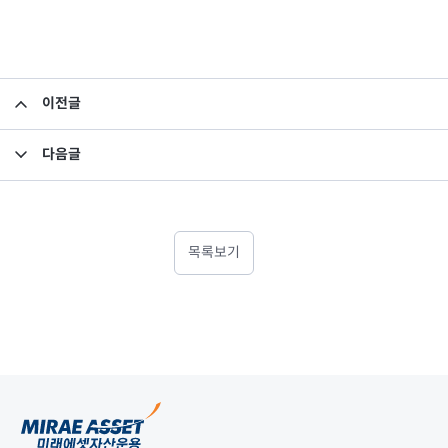
이전글
집합투자규약 및 투자설명서 변경의 건
다음글
소규모펀드 공시의 건(2018년 12월)
목록보기