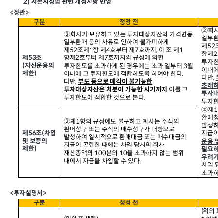
2)
자본시장법 관련 개정사항 반영
<
정관>
구분
정정 전
②회사
②회사가 보유하고 있는 투자대상자산의 가격변동,
일부환
일부환매 등의 사유로 인하여 불가피하게
제
52
제
52
조제
1
항 제
4
호부터 제
7
호까지
,
이 조 제
1
항제
2
제53
조
항제
2
호부터 제
7
호까지의 규정에 의한
투자한
(
자산운용의
투자한도를 초과하게 된 경우에는 초과 일부터
3
월
이내에
제한
)
이내에 그 투자한도에 적합하도록 하여야 한다
.
다만
,
다만
,
부도 등으로 매각이 불가능한
초래하
이를 그
투자대상자산은 처분이 가능한 시기까지
투자대
투자한도에 적합한 것으로 본다
.
투자한
②제1
환매청
②제1
항의 규정에도 불구하고 회사는 주식의
발생하
환매청구 또는 주식의 매수청구가 대량으로
제56
조
(
차입
지급이
발생하여 일시적으로 환매대금 또는 매수대금의
및 보증의
운용 
지급이 곤란한 때에는 차입 당시의 회사
제한
)
필요하
재산총액의
100
분의
10
을 초과하지 않는 범위
우려가
내에서 자금을 차입할 수 있다
.
차입 
초과하
<
투자설명서>
구분
정정 전
(
위의 