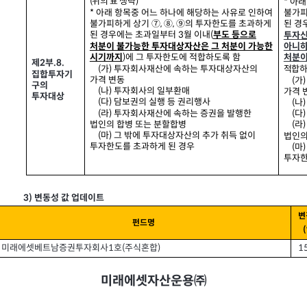
(
위의 표 생략)
*
아래
*
아래 항목중 어느 하나에 해당하는 사유로 인하여
불가피
불가피하게 상기 ⑦, ⑧, ⑨
의 투자한도를 초과하게
된 경
된 경우에는 초과일부터
3
월 이내
(
부도 등으로
투자신
처분이 불가능한 투자대상자산은 그 처분이 가능한
아니하
)
에 그 투자한도에 적합하도록 함
시기까지
처분이
제2
부
.8.
(
가)
투자회사재산에 속하는 투자대상자산의
적합하
집합투자기
가격 변동
(
가
구의
(
나)
투자회사의 일부환매
가격 
투자대상
(
다)
담보권의 실행 등 권리행사
(
나
(
라)
투자회사재산에 속하는 증권을 발행한
(
다
법인의 합병 또는 분할합병
(
라
(
마)
그 밖에 투자대상자산의 추가 취득 없이
법인의
투자한도를 초과하게 된 경우
(
마
투자한
3)
변동성 값 업데이트
변
펀드명
미래에셋베트남증권투자회사1
호
(
주식혼합
)
1
미래에셋자산운용㈜