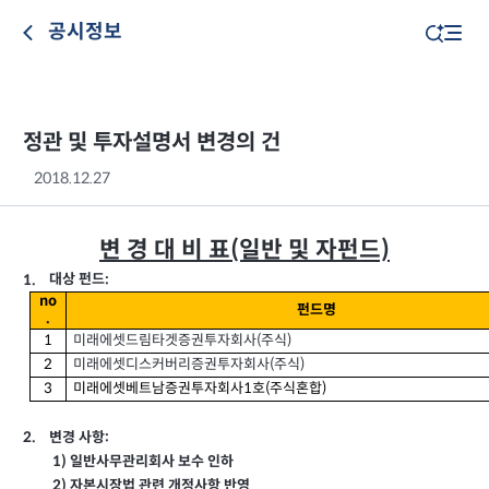
공시정보
정관 및 투자설명서 변경의 건
2018.12.27
변 경 대 비 표(일반 및 자펀드)
대상 펀드
1.
:
no
펀드명
.
미래에셋드림타겟증권투자회사(
주식
)
1
미래에셋디스커버리증권투자회사(
주식
)
2
3
미래에셋베트남증권투자회사1
호
(
주식혼합
)
2.
변경 사항:
1)
일반사무관리회사 보수 인하
2)
자본시장법 관련 개정사항 반영