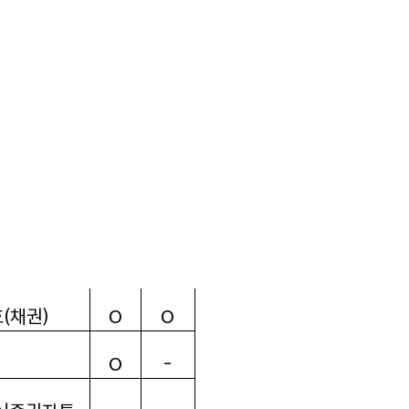
투자신탁
1
O
O
탁
1
호
(
주식
)
O
O
권혼합
)
O
-
주식
)
O
O
O
-
호
(
채권
)
O
O
O
-