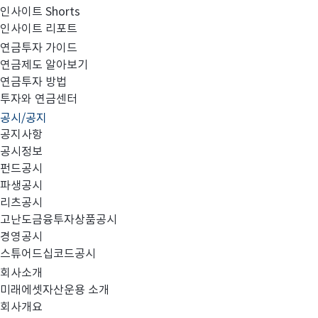
인사이트 Shorts
인사이트 리포트
투자설명서 변경의 건
연금투자 가이드
연금제도 알아보기
연금투자 방법
투자와 연금센터
공시/공지
공지사항
공시정보
대상 펀드
1.
:
펀드공시
파생공시
리츠공시
no.
펀드명
고난도금융투자상품공시
경영공시
스튜어드십코드공시
1
미래에셋5
대그룹주증권투자신탁
1
호
(
주식
)
회사소개
미래에셋자산운용 소개
미래에셋개인연금가치주포커스20
증권전환형자
회사개요
2