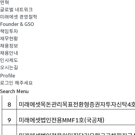
호
(
채권혼합
)
연혁
글로벌 네트워크
미래에셋개인연금고배당포커스30
증권전환형자
미래에셋 경영철학
3
Founder & GSO
호
(
채권혼합
)
책임투자
재무현황
미래에셋개인연금소비성장증권전환형자투자신
4
채용정보
채용안내
5
미래에셋글로벌솔루션40
증권자투자신탁
1
호
(
채
인사제도
오시는길
6
미래에셋다이와연금넥스트AP
증권자투자신탁
(
Profile
로그인 해주세요
7
미래에셋디스커버리증권투자신탁2
호
(
주식
)
Search
Menu
8
미래에셋목돈관리목표전환형증권자투자신탁4
9
미래에셋법인전용MMF1
호
(
국공채
)