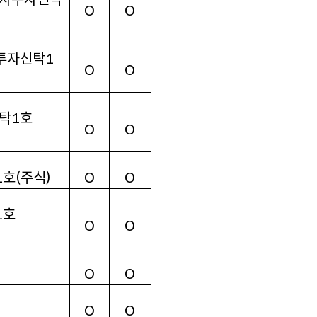
O
O
투자신탁1
O
O
탁
1
호
O
O
1
호
(
주식
)
O
O
1
호
O
O
O
O
)
O
O