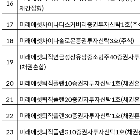
16
재간접형
)
17
미래에셋차이나디스커버리증권투자신탁1
호
(
주
18
미래에셋차이나솔로몬증권투자신탁3
호
(
주식
)
미래에셋퇴직연금성장유망중소형주40
증권자투
19
(
채권혼합
)
20
미래에셋퇴직플랜10
증권자투자신탁
1
호
(
채권혼
21
미래에셋퇴직플랜20
증권자투자신탁
1
호
(
채권혼
22
미래에셋퇴직플랜30
증권자투자신탁
1
호
(
채권혼
23
미래에셋퇴직플랜G10
증권자투자신탁
1
호
(
채권