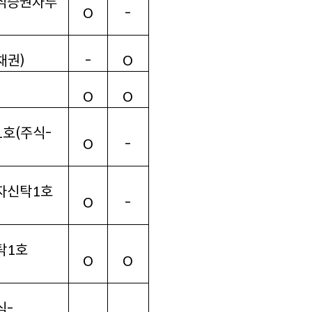
식증권자투
O
-
채권
)
-
O
O
O
1
호
(
주식
-
O
-
자신탁1
호
O
-
탁1
호
O
O
식
-