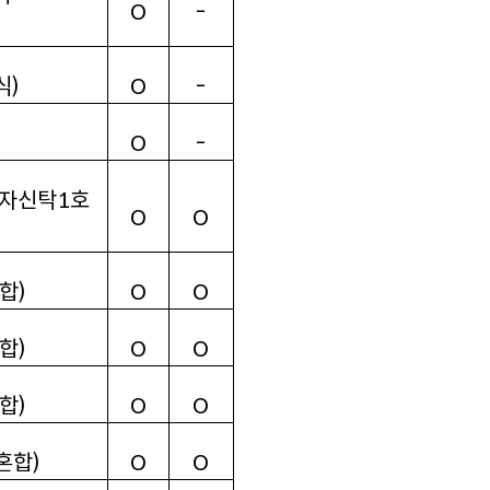
O
-
식
)
O
-
O
-
자신탁
1
호
O
O
합
)
O
O
합
)
O
O
합
)
O
O
혼합
)
O
O