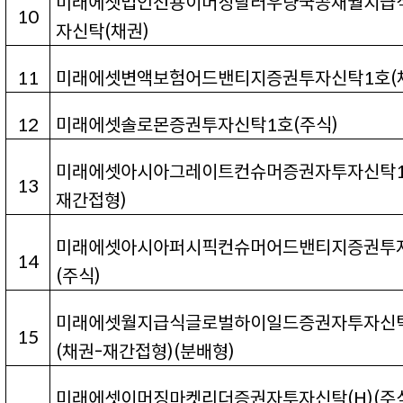
미래에셋법인전용이머징달러우량국공채월지급
10
자신탁(
채권
)
11
미래에셋변액보험어드밴티지증권투자신탁1
호
(
12
미래에셋솔로몬증권투자신탁1
호
(
주식
)
미래에셋아시아그레이트컨슈머증권자투자신탁
13
재간접형
)
미래에셋아시아퍼시픽컨슈머어드밴티지증권투
14
(
주식
)
미래에셋월지급식글로벌하이일드증권자투자신
15
(
채권
-
재간접형
)(
분배형
)
미래에셋이머징마켓리더증권자투자신탁(H)(
주