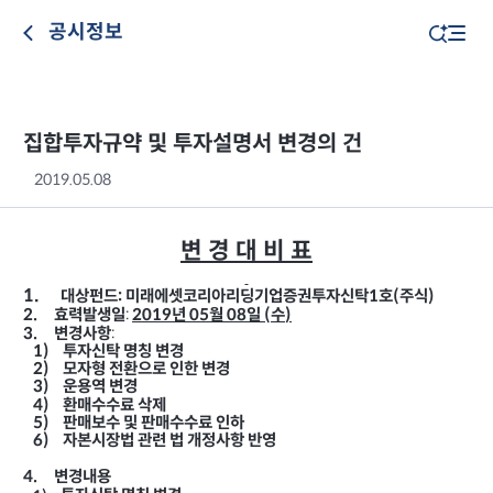
공시정보
집합투자규약 및 투자설명서 변경의 건
2019.05.08
변 경 대 비 표
1.
대상펀드
미래에셋코리아리딩기업증권투자신탁
호
주식
:
1
(
)
:
2019
2.
년
월
일
수
효력발생일
05
08
(
)
:
3.
변경사항
1)
투자신탁 명칭 변경
2)
모자형 전환으로 인한 변경
3)
운용역 변경
4)
환매수수료 삭제
5)
판매보수
및 판매수수료 인하
6)
자본시장법 관련 법 개정사항 반영
4.
변경내용