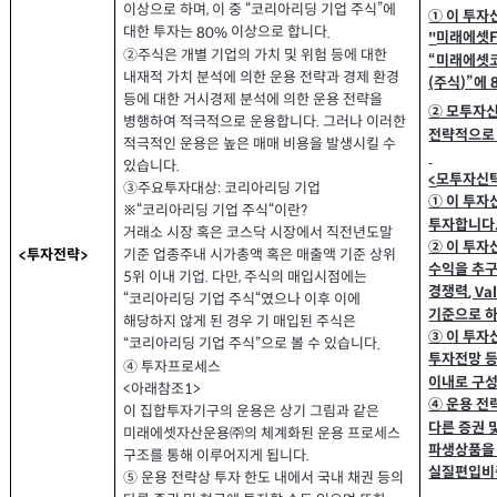
이상으로 하며
이 중 “코리아리딩 기업 주식
에
,
”
①
이 투자
대한 투자는
이상으로 합니다
80%
.
미래에셋
"
②주식은 개별 기업의 가치 및 위험 등에 대한
미래에셋
“
내재적 가치 분석에 의한 운용 전략과 경제 환경
주식
에
(
)”
등에 대한 거시경제 분석에 의한 운용 전략을
② 모투자
병행하여 적극적으로 운용합니다
그러나 이러한
.
전략적으로
적극적인 운용은 높은 매매 비용을 발생시킬 수
있습니다
.
모투자신
<
③주요투자대상
코리아리딩 기업
:
① 이 투자
※“코리아리딩 기업 주식
이란
?
“
투자합니다
거래소 시장 혹은 코스닥 시장에서 직전년도말
② 이 투자
기준 업종주내 시가총액 혹은 매출액 기준 상위
투자전략
<
>
수익을 추
위 이내 기업
다만
주식의 매입시점에는
.
,
5
경쟁력
, Va
코리아리딩 기업 주식
였으나 이후 이에
“
“
기준으로 
해당하지 않게 된 경우 기 매입된 주식은
③ 이 투자
코리아리딩 기업 주식
으로 볼 수 있습니다
“
”
.
투자전망 등
④ 투자프로세스
이내로 구
아래참조
<
1>
④ 운용 전
이 집합투자기구의 운용은 상기 그림과 같은
다른 증권 
미래에셋자산운용㈜의 체계화된 운용 프로세스
파생상품을
구조를 통해 이루어지게 됩니다
.
실질편입비
⑤ 운용 전략상 투자 한도 내에서 국내 채권 등의