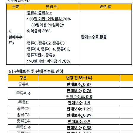
투자설명서
<
>
구분
변경 전
변경 후
종류
종류
A-e
A,
일 미만
이익금의
: 30
70%
:
일이상
일미만
30
:
90
이익금의
30%
<
환매수수료 없음
환매수수
료
>
종류
종류
종류
C2,
C3,
C,
종류
종류
종류
C4,
C-e,
CG,
종류직판
종류
F,
S
일미만
이익금의
: 90
70%
:
5)
판매보수 및 판매수수료 인하
구분
변경 전 보수
(%)
종류
A
판매보수
0.87
:
판매보수
0.75
:
종류
A-e
판매수수료
: 0.8
종류
C
판매보수
1.5
:
종류
C2
판매보수
1.25
:
종류
C3
판매보수
0.99
:
종류
C4
판매보수
0.9
:
종류
C-e
판매보수
0.58
: