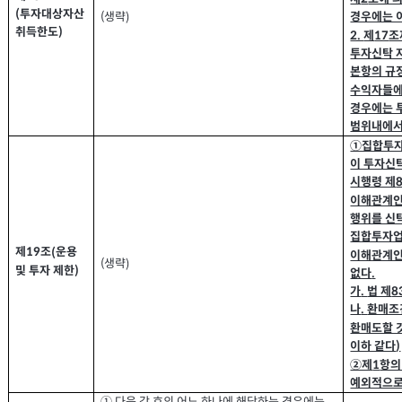
투자대상자산
(
경우에는 
생략
(
)
취득한도
)
제
조
2.
17
투자신탁 
본항의 규
수익자들에
경우에는 
범위내에
①집합투자
이 투자신
시행령 제
이해관계인
행위를 신
집합투자업
제
조
운용
(
19
이해관계인
생략
(
)
및 투자 제한
)
없다
.
가
법 제
8
.
나
환매조
.
환매도할 
이하 같다
)
②제
항의
1
예외적으로