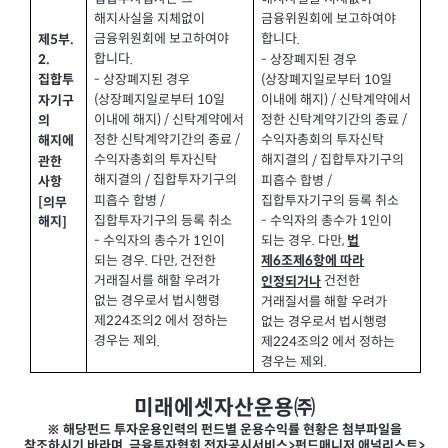
해지사실을 지체없이
금융위원회에 보고하여야
금융위원회에 보고하여야
합니다
제
부
.
.
5
합니다
.
상장폐지된 경우
-
2.
상장폐지된 경우
-
상장폐지일로부터
일
(
10
집합투
상장폐지일로부터
일
(
10
이내에 해지
신탁계약에서
) /
자기구
이내에 해지
신탁계약에서
) /
정한 신탁계약기간의 종료
/
의
정한 신탁계약기간의 종료
/
수익자총회의 투자신탁
해지에
수익자총회의 투자신탁
해지결의
집합투자기구의
/
관한
해지결의
집합투자기구의
/
피흡수 합병
/
사항
피흡수 합병
/
집합투자기구의 등록 취소
[
의무
집합투자기구의 등록 취소
수익자의 총수가
인이
-
1
해지
]
수익자의 총수가
인이
-
1
되는 경우
다만
.
,
법
되는 경우
다만
건전한
.
,
제
조제
항에 따라
6
6
거래질서를 해할 우려가
건전한
인정되거나
없는 경우로서 법시행령
거래질서를 해할 우려가
제
조의
에서 정하는
224
2
없는 경우로서 법시행령
경우는 제외
.
제
조의
에서 정하는
224
2
경우는 제외
.
미래에셋자산운용㈜
※ 해당펀드 투자운용인력의 펀드별 운용수익률 현황은 첨부파일을
참조하시기 바라며, 금융투자협회 전자공시서비스>펀드매니저,애널리스트>