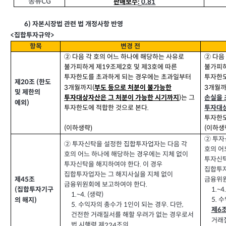
종류
CG
판매보수
0.81
:
6)
자본시장법 관련 법 개정사항 반영
>
<
집합투자규약
항목
변경 전
② 다음 각 호의 어느 하나에 해당하는 사유로
② 다음
불가피하게 제
조제
호 및 제
호에 따른
불가피
2
3
19
투자한도를 초과하게 되는 경우에는 초과일부터
투자한도
제
조
한도
(
20
개월까지
개월
3
3
(
부도 등으로 처분이 불가능한
및 제한의
는 그
손실을 
투자대상자산은 그 처분이 가능한 시기까지
)
예외
)
투자한도에 적합한 것으로 본다
투자대상
.
투자한도
이하생
(
이하생략
(
)
② 투자
② 투자신탁을 설정한 집합투자업자는 다음 각
호의 어
호의 어느 하나에 해당하는 경우에는 지체 없이
투자신
투자신탁을 해지하여야 한다
이 경우
.
집합투자
집합투자업자는 그 해지사실을 지체 없이
금융위
제
조
45
금융위원회에 보고하여야 한다
.
1.~4.
집합투자기구
(
생략
1.~4. (
)
수
5.
의 해지
)
수익자의 총수가
인이 되는 경우
다만
5.
1
.
,
제
6
건전한 거래질서를 해할 우려가 없는 경우로서
거래
법 시행령 제
조의
224