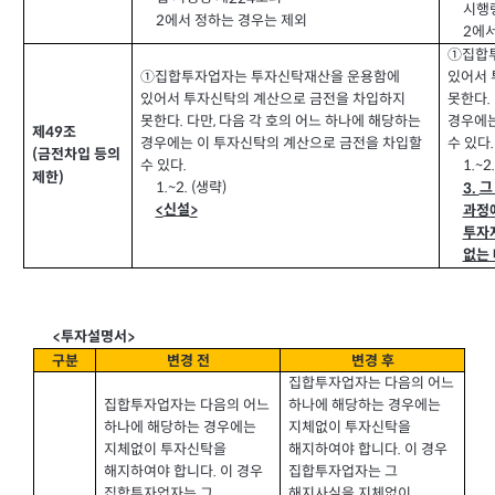
시행
에서 정하는 경우는 제외
2
에서
2
①집합
①집합투자업자는 투자신탁재산을 운용함에
있어서 
있어서 투자신탁의 계산으로 금전을 차입하지
못한다
.
못한다
다만
다음 각 호의 어느 하나에 해당하는
,
경우에는
.
제
조
49
경우에는 이 투자신탁의 계산으로 금전을 차입할
수 있다
.
금전차입 등의
(
수 있다
.
1.~2.
제한
)
생략
1.~2. (
)
그
3.
신설
<
>
과정
투자
없는 
투자설명서
<
>
구분
변경 전
변경 후
집합투자업자는 다음의 어느
집합투자업자는 다음의 어느
하나에 해당하는 경우에는
하나에 해당하는 경우에는
지체없이 투자신탁을
지체없이 투자신탁을
해지하여야 합니다
이 경우
.
해지하여야 합니다
이 경우
집합투자업자는 그
.
집합투자업자는 그
해지사실을 지체없이