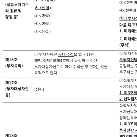
>
③ <
현행과
집합투자기구
(
신설
6. <
>
④
<
현행과
의 종류 및
생략
③ <
>
명칭 등
)
⑤이 투자
④
생략
>
<
다음 각 호
미래에
1.
⑤
신설
>
<
2.
미래에
주식
)
(
이 투자신
이 투자신탁은
을 법 시행령
국내 주식
제
조
16
모투자신
제
조제
항제
호에서 규정하는 주된
94
2
4
투자목적
(
)
규정하는 
투자대상자산으로 하여 수익을 추구하는 것을
추구하는 
목적으로 한다
①집합투자
제
조
17
투자대상 
투자대상자산
(
생략
(
)
제
조
1.
3
등
)
신탁업자
2.
집합투자업
투자신탁재
정하는 바
제
조
1.
3
투자신탁 
제
조
18
제
호에 
2