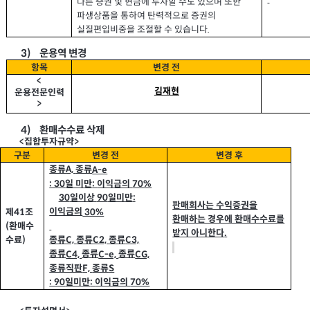
다른 증권 및 현금에 투자할 수도 있으며 또한
파생상품을 통하여 탄력적으로 증권의
실질편입비중을 조절할 수 있습니다
.
3)
운용역 변경
항목
변경 전
<
김재현
운용전문인력
>
4)
환매수수료 삭제
집합투자규약
<
>
구분
변경 전
변경 후
종류
종류
A-e
A,
일 미만
이익금의
: 30
70%
:
일이상
일미만
30
:
90
판매회사는 수익증권을
이익금의
제
조
30%
41
환매하는 경우에 환매수수료를
환매수
(
받지 아니한다
.
수료
종류
종류
종류
)
C2,
C3,
C,
종류
종류
종류
C4,
C-e,
CG,
종류직판
종류
F,
S
일미만
이익금의
: 90
70%
: