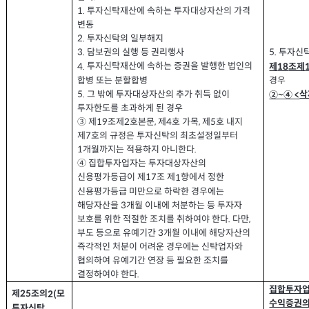
투자신탁재산에 속하는 투자대상자산의 가격
1.
변동
투자신탁의 일부해지
2.
담보권의 실행 등 권리행사
3.
5.
투자신탁
투자신탁재산에 속하는 증권을 발행한 법인의
제
조제
4.
18
합병 또는 분할합병
경우
그 밖에 투자대상자산의 추가 취득 없이
5.
삭
②~④ <
투자한도를 초과하게 된 경우
③ 제
조제
호본문
제
호 가목
제
호 내지
2
,
4
,
5
19
제
호의 규정은 투자신탁의 최초설정일부터
7
개월까지는 적용하지 아니한다
1
.
④ 집합투자업자는 투자대상자산의
신용평가등급이 제
조 제
항에서 정한
1
17
신용평가등급 미만으로 하락한 경우에는
해당자산을
개월 이내에 처분하는 등 투자자
3
보호를 위한 적절한 조치를 취하여야 한다
다만
.
,
부도 등으로 유예기간
개월 이내에 해당자산의
3
즉각적인 처분이 어려운 경우에는 신탁업자와
협의하여 유예기간 연장 등 필요한 조치를
결정하여야 한다
.
집합투자업
제
조의
모
2(
25
수익증권의
투자신탁