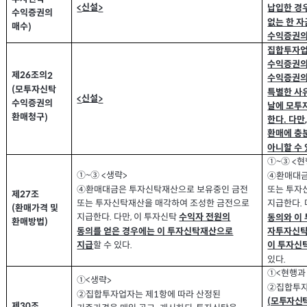
신설
<
>
납입한 경
수익증권의
없는 한 
매수
)
수익증권의
집합투자업
수익증권의
제
조의
2
26
수익증권의
모투자신탁
(
특별한 사
신설
<
>
수익증권의
날에 모투
환매청구
)
한다
다만
.
환매에 충
아니할 수
①
③
현
<
~
①
③
생략
<
>
④환매대금
~
④환매대금은 투자신탁재산으로 보유중인 금전
또는 투자
제
조
27
또는 투자신탁재산을 매각하여 조성한 금전으로
지급한다
.
환매가격 및
(
지급한다
다만
이 투자신탁
,
수익자 전원의
.
동의와 이
환매방법
)
동의를 얻은 경우에는 이 투자신탁재산으로
자투자신탁
할 수 있다
지급
.
이 투자신
있다
.
①
현행과
<
①
생략
>
<
②
집합투자
②
집합투자업자는 제
항에 따라 산정된
1
모투자신탁
(
제
조
30