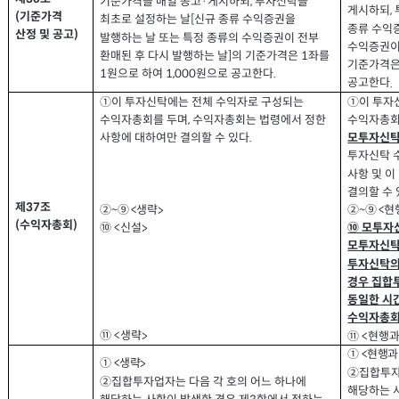
기준가격을 매일 공고
게시하되
투자신탁을
·
,
게시하되
,
기준가격
(
최초로 설정하는 날
신규 종류 수익증권을
[
종류 수익
산정 및 공고
)
발행하는 날 또는 특정 종류의 수익증권이 전부
수익증권이
환매된 후 다시 발행하는 날
의 기준가격은
좌를
]
1
기준가격
원으로 하여
원으로 공고한다
1
1,000
.
공고한다
.
①
이 투자신탁에는 전체 수익자로 구성되는
①
이 투자
수익자총회
수익자총회를 두며
수익자총회는 법령에서 정한
,
사항에 대하여만 결의할 수 있다
.
모투자신탁
투자신탁 
사항 및 
결의할 수
제
조
37
생략
현
②~⑨ <
②~⑨ <
>
수익자총회
(
)
신설
⑩ <
⑩
모투자
>
모투자신탁
투자신탁의
경우 집합
동일한 시
수익자총회
생략
⑪ <
>
현행과
⑪ <
현행과
① <
생략
① <
>
②
집합투자
②
집합투자업자는 다음 각 호의 어느 하나에
해당하는 