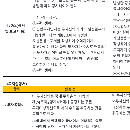
해당하는 사항이 발생한 경우 제
항에서 정하는
3
발생한 경
방법에 따라 공시하여야 한다
.
공시하여야
1. ~5. <
생략
1. ~5. <
>
현
③~
④
<
생략
③~
④
<
>
제
조
공시
(
50
⑤집합투자
⑤집합투자업자는 투자신탁의 최초 설정일부터
및 보고서 등
)
매
개월마
3
매
개월마다 법 제
조에서 규정한
88
3
자산운용
자산운용보고서를 작성하여 수익자에게
작성하여 
교부하여야 한다
다만
투자자가 수시로 변동되는
.
,
투자자가 
등 투자자의 이익을 해할 우려가 없는 경우로서
해할 우려가
다음 각 호의 어느 하나에 해당하는 경우에는
하나에 해
그러하지 아니할 수 있다
.
있다
.
생략
⑥~⑫ <
>
현
⑥~⑫ <
투자설명서
<
>
항목
변경 전
이 투자신
이 투자신탁은
을 법 시행령
국내 주식
모투자신탁
제
조제
항제
호에서 규정하는 주된
94
2
4
투자목적
<
>
규정하는 
투자대상자산으로 하여 수익을 추구하는 것을
추구하는 것
목적으로 한다
①국내에서 발행되어 국내에서 거래되는 상장
주식에의 투자는 투자신탁 자산총액의
60%