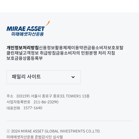
개인정보처리방침
신용정보활용체제
이용약관
금융소비자보호포탈
클린채널
고객정보 취급방침
금융소비자의 민원분쟁 처리 지침
보호금융상품등록부
패밀리 사이트
(03159) 서울시 종로구 종로33, TOWER1 13층
주소
211-86-23290
사업자등록번호
1577-1640
대표전화
ⓒ 2024 MIRAE ASSET GLOBAL INVESTMENTS CO.,LTD.
미래에셋자산운용 준법감시인 심사필