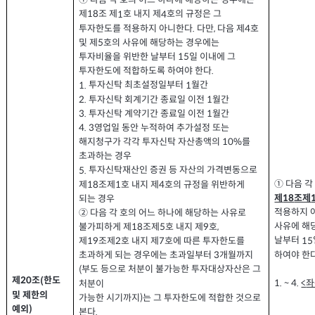
① 다음 각 호의 어느 하나에 해당하는 경우에는
제
조 제
호 내지 제
호의 규정은 그
1
4
18
투자한도를 적용하지 아니한다
다만
다음 제
호
.
,
4
및 제
호의 사유에 해당하는 경우에는
5
투자비율을 위반한 날부터
일 이내에 그
15
투자한도에 적합하도록 하여야 한다
.
투자신탁 최초설정일부터
월간
1.
1
투자신탁 회계기간 종료일 이전
월간
2.
1
투자신탁 계약기간 종료일 이전
월간
3.
1
영업일 동안 누적하여 추가설정 또는
4. 3
해지청구가 각각 투자신탁 자산총액의
를
10%
초과하는 경우
투자신탁재산인 증권 등 자산의 가격변동으로
5.
①
다음 각
제
조제
호 내지 제
호의 규정을 위반하게
18
1
4
제
조제
18
되는 경우
적용하지 
② 다음 각 호의 어느 하나에 해당하는 사유로
사유에 해
불가피하게 제
조제
호 내지 제
호
5
9
,
18
날부터
15
제
조제
호 내지 제
호에 따른 투자한도를
19
2
7
하여야 한
초과하게 되는 경우에는 초과일부터
개월까지
3
부도 등으로 처분이 불가능한 투자대상자산은 그
(
제
조
한도
(
20
좌
처분이
1. ~ 4.
<
및 제한의
가능한 시기까지
는 그 투자한도에 적합한 것으로
)
예외
)
본다
.