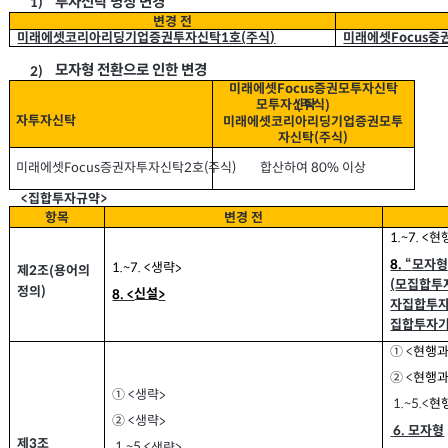
투자신탁 명칭 변경
1)
변경 전
미래에셋코리아리딩기업증권투자신탁
호
주식
미래에셋
증
(
)
1
Focus
모자형 전환으로 인한 변경
2)
미래에셋
증권모투자신탁
Focus
모투자신탁
주식
(
)
자투자신탁
미래에셋코리아리딩기업증권모투
자신탁
주식
)
(
미래에셋
증권자투자신탁
호
주식
합산하여
이상
2
(
)
Focus
80%
집합투자규약
<
>
항목
변경 전
현
1.~7. <
모자형
8.
“
생략
1.~7. <
>
제
조
용어의
(
2
모집합투
(
정의
)
신설
8. <
>
자집합투자
집합투자기
① <
현행과
② <
현행과
생략
① <
>
1.~5.<
현
생략
② <
>
6.
모자형
제
조
3
1.~5.<
생략