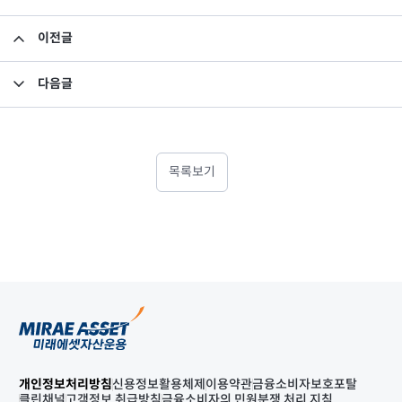
이전글
미래에셋맵스아시아퍼시픽부동산공모1호투자회사 2019년 1분기 영업보고서
다음글
미래에셋차이나본토펀드 QFII 원금 잔액 공시
목록보기
개인정보처리방침
신용정보활용체제
이용약관
금융소비자보호포탈
클린채널
고객정보 취급방침
금융소비자의 민원분쟁 처리 지침