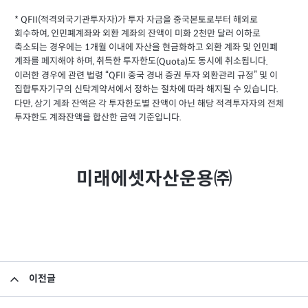
* QFII(
적격외국기관투자자
가 투자 자금을 중국본토로부터 해외로
)
회수하여
인민폐계좌와 외환 계좌의 잔액이 미화
천만 달러 이하로
,
2
축소되는 경우에는
개월 이내에 자산을 현금화하고 외환 계좌 및 인민폐
1
계좌를 페지해야 하며
취득한 투자한도
도 동시에 취소됩니다
,
(Quota)
.
이러한 경우에 관련 법령
중국 경내 증권 투자 외환관리 규정
및 이
“QFII
”
집합투자기구의 신탁계약서에서 정하는 절차에 따라 해지될 수 있습니다
.
다만
상기 계좌 잔액은 각 투자한도별 잔액이 아닌 해당 적격투자자의 전체
,
투자한도 계좌잔액을 합산한 금액 기준입니다
.
미래에셋자산운용㈜
이전글
소규모펀드 공시의 건(2019년 4월)