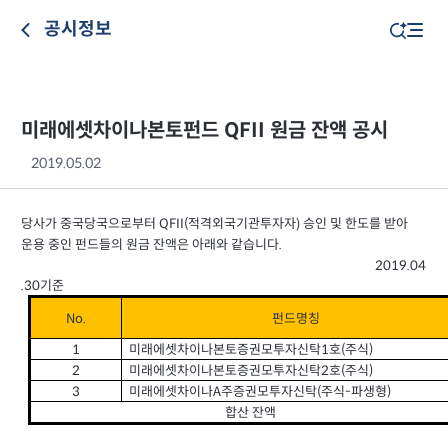
공시정보
미래에셋차이나본토펀드 QFII 원금 잔액 공시
2019.05.02
당사가 중국당국으로부터
적격외국기관투자자
승인 및 한도를 받아
)
QFII(
운용 중인 펀드들의 원금 잔액은 아래와 같습니다
.
201
9
.
04
.30
기준
No.
펀드명칭
미래에셋차이나본토증권모투자신탁
호
주식
(
)
1
1
미래에셋차이나본토증권모투자신탁
호
주식
(
)
2
2
미래에셋차이나
주증권모투자신탁
주식
파생형
(
-
)
A
3
합산 잔액