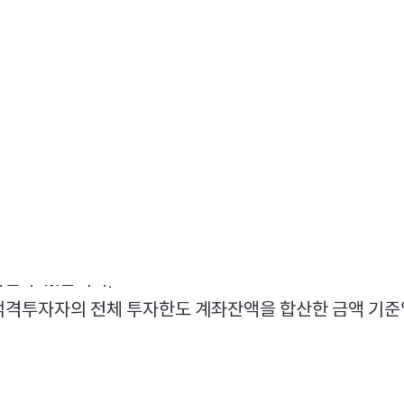
178,078,914.2
9
240,891,716.6
2
부터 해외로 회수하여
인민폐계좌와 외환 계좌의 잔액이 
,
취득한 투자한도
도 동시에 취소됩니다
이러한 경
(Quota)
.
될 수 있습니다
.
 적격투자자의 전체 투자한도 계좌잔액을 합산한 금액 기