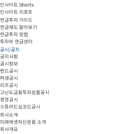
인사이트 Shorts
인사이트 리포트
미래에셋차이나본토펀드 QFII 원금 잔액 공시
연금투자 가이드
연금제도 알아보기
연금투자 방법
투자와 연금센터
공시/공지
공지사항
당사가 중국당국으로부터
적격외국기관투자자
승
QFII(
)
공시정보
201
9
.
05.
펀드공시
파생공시
No.
펀드명칭
리츠공시
고난도금융투자상품공시
경영공시
미래에셋차이나본토증권모투자신탁
호
1
1
스튜어드십코드공시
주식
(
)
회사소개
미래에셋차이나본토증권모투자신탁
호
2
미래에셋자산운용 소개
2
회사개요
주식
(
)