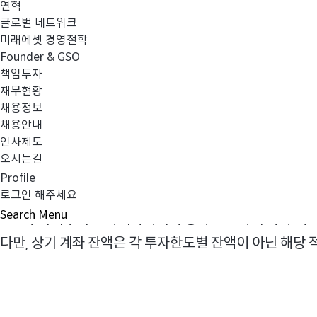
연혁
미래에셋차이나
주증권모투자신탁
A
글로벌 네트워크
3
미래에셋 경영철학
주식
파생형
(
-
)
Founder & GSO
책임투자
합산 잔액
재무현황
채용정보
채용안내
인사제도
오시는길
적격외국기관투자자
가 투자 자금을 중국본토로
* QFII(
)
Profile
현금화하고 외환 계좌 및 인민폐 계좌를 페지해야 하며
로그인 해주세요
,
Search
Menu
집합투자기구의 신탁계약서에서 정하는 절차에 따라 해지
다만
상기 계좌 잔액은 각 투자한도별 잔액이 아닌 해당
,