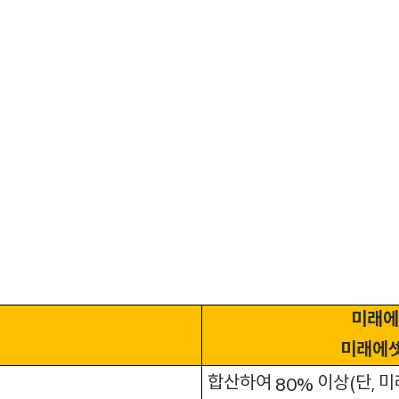
변경 후
업과배당증권
자투자신탁
주식
(
)
미래에
미래에
합산하여
이상
단
미
80%
(
,