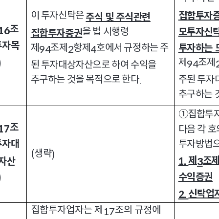
이 투자신탁은
집합투자증
주식 및 주식관련
조
16
을 법 시행령
모투자신탁
집합투자증권
투자목
제
조제
항제
호에서 규정하는 주
투자하는 
94
2
4
제
조제
)
94
된 투자대상자산으로 하여 수익을
추구하는 것을 목적으로 한다
주된 투자
.
추구하는 
①집합투
조
17
다음 각 호
투자대
투자방법으
생략
(
)
제
조
자산
1.
3
수익증권
)
신탁업
2.
집합투자업자는 제
조의 규정에
17