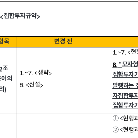
집합투자규약
>
<
항목
변경 전
현
1.~7. <
모자
8.
“
조
2
생략
1.~7. <
>
집합투자
용어의
신설
8. <
>
발행하는 
의
)
자집합투자
집합투자기
① <
현행과
② <
현행과