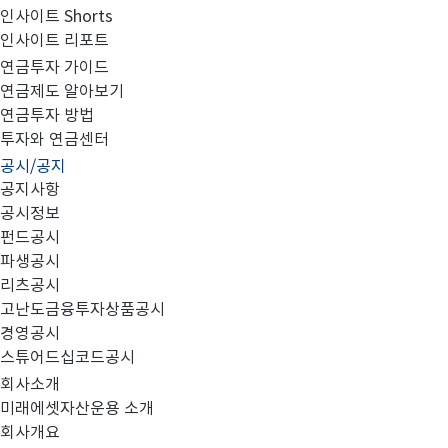
인사이트 Shorts
인사이트 리포트
집합투자규약 및 투자설명서 변경의 건
연금투자 가이드
연금제도 알아보기
연금투자 방법
투자와 연금센터
공시/공지
공지사항
공시정보
펀드공시
1.
미래에셋
차산업과배당증권투자신탁
주식
:
4
(
)
대상펀드
파생공시
2.
2019
:
09
20
(
)
년
월
일
금
효력발생일
리츠공시
3.
고난도금융투자상품공시
:
변경사항
경영공시
1)
투자신탁 명칭 변경
스튜어드십코드공시
2)
모자형 전환으로 인한 변경
회사소개
3)
미래에셋자산운용 소개
운용역 변경
회사개요
4)
자본시장법 관련 법 개정사항 반영