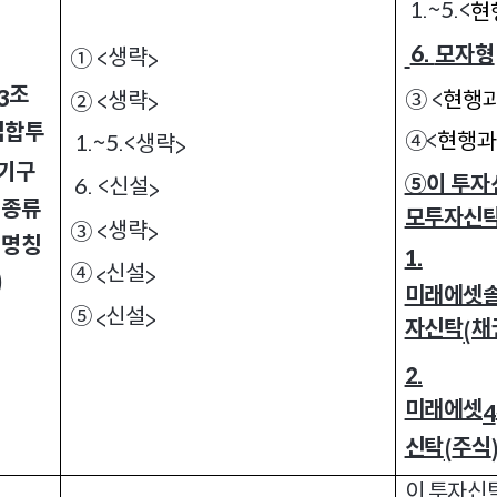
1.~5.<
현
6.
모자형
생략
① <
>
조
3
③ <
현행과
생략
② <
>
집합투
④
<
현행과
1.~5.<
생략
>
기구
⑤이 투자
6. <
신설
>
 종류
모투자신탁
생략
③ <
>
 명칭
1.
④
신설
<
>
)
미래에셋
⑤
신설
<
>
자신탁
채
(
2.
미래에셋
4
신탁
주식
(
이 투자신