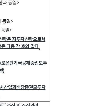
행과 동일
>
 동일
>
 동일
>
신탁은 자투자신탁으로서
은 다음 각 호와 같다
.
솔로몬단기국공채증권모투
권
)
차산업과배당증권모투자
)
탁은
주식 및 주식관련