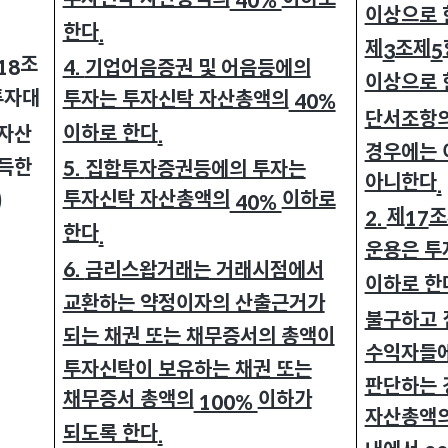
40%
이상으로 
한다
.
제
조제
3
5
조
18
4.
기업어음증권 및 어음등에의
이상으로 
투자대
투자는 투자신탁 자산총액의
40%
단서조항의
이하로 한다
자산
.
경우에는 
득한
5.
집합투자증권등에의 투자는
아니한다
.
투자신탁 자산총액의
이하로
)
40%
제
조
2.
17
한다
.
운용은 투
6.
금리스왑거래는 거래시점에서
이하로 한
교환하는 약정이자의 산출근거가
불구하고
되는 채권 또는 채무증서의 총액이
수익자들에
투자신탁이 보유하는 채권 또는
판단하는 
채무증서 총액의
이하가
100%
자산총액
되도록 한다
.