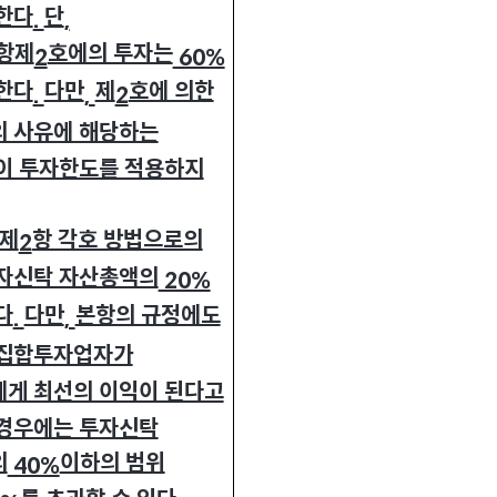
한다
단
.
,
항제
호에의 투자는
2
60%
한다
다만
제
호에 의한
.
,
2
 사유에 해당하는
이 투자한도를 적용하지
제
항 각호 방법으로의
2
자신탁 자산총액의
20%
다
다만
본항의 규정에도
.
,
 집합투자업자가
게 최선의 이익이 된다고
경우에는 투자신탁
의
이하의 범위
40%