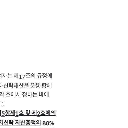
자는 제
조의 규정에
17
자신탁재산을 운용 함에
 각 호에서 정하는 바에
다
.
제
항제
호 및 제
호에의
5
1
2
자신탁 자산총액의
80%