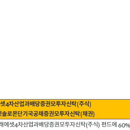
셋
차산업과배당증권모투자신탁
주식
4
(
)
셋솔로몬단기국공채증권모투자신탁
채권
(
)
래에셋
차산업과배당증권모투자신탁
주식
펀드에
4
(
)
60