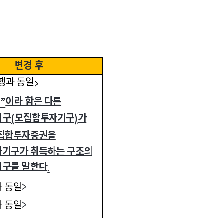
변경 후
행과 동일
>
형
이라 함은 다른
”
기구
모집합투자기구
가
(
)
집합투자증권을
기구가 취득하는 구조의
구를 말한다
.
 동일
>
 동일
>