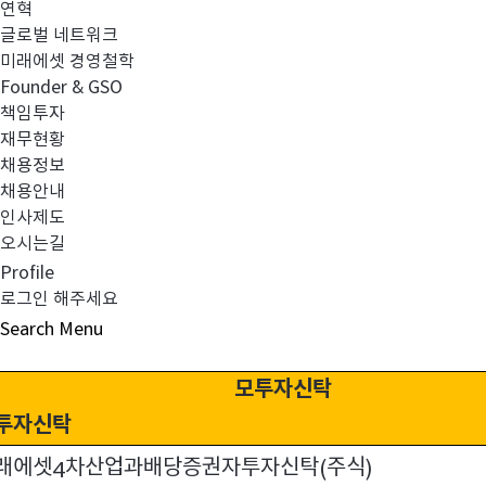
연혁
4.
변경내용
글로벌 네트워크
미래에셋 경영철학
1)
투자신탁 명칭 변경
Founder & GSO
책임투자
재무현황
변경 전
채용정보
미래에셋
차산업과배당증권
미래에셋
차산
채용안내
4
투자신탁
4
인사제도
주식
(
)
오시는길
Profile
2)
모자형 전환으로 인한 변경
로그인 해주세요
Search
Menu
모투자신탁
투자신탁
래에셋
차산업과배당증권자투자신탁
주식
4
(
)