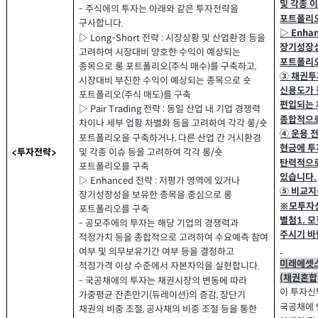
및 각종 
주식에의 투자는 아래와 같은 투자전략을
-
포트폴리
구사합니다
.
▷
Enha
▷
전략
시장상황 및 산업환경 등을
:
Long-Short
장기성장성
고려하여 시장대비 양호한 수익이 예상되는
포트폴리
종목으로 롱 포트폴리오
주식 매수
를 구축하고
(
)
,
③ 채권투
시장대비 부진한 수익이 예상되는 종목으로 숏
신용도가 
포트폴리오
주식 매도
를 구축
(
)
편입되는 
▷
전략
동일 산업 내 기업 경쟁력
:
Pair Trading
종합적으
차이나 세부 업황 차별화 등을 고려하여 각각 롱
숏
/
④ 운용 
포트폴리오을 구축하거나
다른 산업 간 거시환경
,
현금에 투
및 각종 이슈 등을 고려하여 각각 롱
숏
투자전략
/
<
>
탄력적으로
포트폴리오를 구축
있습니다
.
▷
전략
저평가 영역에 있거나
:
Enhanced
⑤ 비교지
장기성장성을 보유한 종목을 중심으로 롱
※모투자신
포트폴리오를 구축
별첨
모
1.
공모주에의 투자는 해당 기업의 경쟁력과
-
주시기 
적정가치 등을 종합적으로 고려하여 수요예측 참여
여부 및 의무보유기간 여부 등을 결정하고
미래에셋
적정가격 이상 수준에서 자본차익을 실현합니다
.
채권혼합
(
국공채에의 투자는 채권시장의 변동에 따라
-
이 투자신
가중평균 잔존만기
듀레이션
의 증감
장단기
(
)
,
국공채에
채권의 비중 조절
공사채의 비중 조절 등을 통한
,