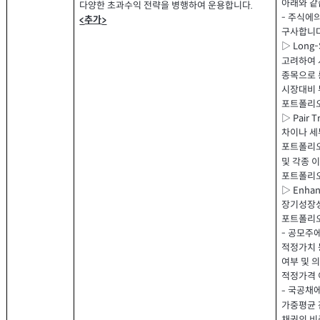
아래와 
다양한 초과수익 전략을 병행하여 운용합니다
.
주식에의
-
추가
<
>
구사합니
▷
Long-
고려하여 
종목으로 
시장대비 
포트폴리
▷
Pair T
차이나 세
포트폴리
및 각종 
포트폴리
▷
Enha
장기성장성
포트폴리
공모주에
-
적정가치 
여부 및 
적정가격 
국공채에
-
가중평균
채권의 비