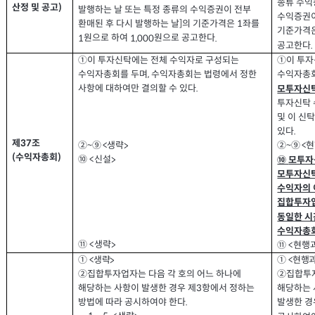
종류 수익
산정 및 공고
)
발행하는 날 또는 특정 종류의 수익증권이 전부
수익증권이
환매된 후 다시 발행하는 날
의 기준가격은
좌를
]
1
기준가격
원으로 하여
원으로 공고한다
1
1,000
.
공고한다
.
①
이 투자신탁에는 전체 수익자로 구성되는
①
이 투
수익자총
수익자총회를 두며
수익자총회는 법령에서 정한
,
사항에 대하여만 결의할 수 있다
.
모투자신탁
투자신탁 
및 이 신
있다
.
제
조
37
생략
현
②~⑨ <
②~⑨ <
>
수익자총회
(
)
신설
⑩ <
⑩
모투자
>
모투자신탁
수익자의 
집합투자
동일한 시
수익자총
생략
⑪ <
>
현행
⑪ <
생략
현행과
① <
① <
>
②
집합투자업자는 다음 각 호의 어느 하나에
②
집합투자
해당하는
해당하는 사항이 발생한 경우 제
항에서 정하는
3
방법에 따라 공시하여야 한다
발생한 경
.