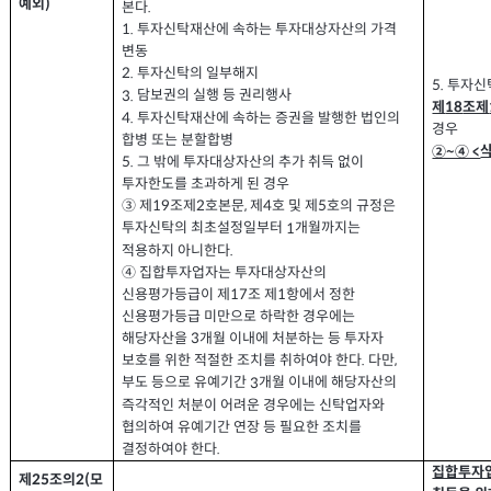
예외
)
본다
.
투자신탁재산에 속하는 투자대상자산의 가격
1.
변동
투자신탁의 일부해지
2.
5.
투자신
담보권의 실행 등 권리행사
3.
제
조제
18
투자신탁재산에 속하는 증권을 발행한 법인의
4.
경우
합병 또는 분할합병
②~④ <
그 밖에 투자대상자산의 추가 취득 없이
5.
투자한도를 초과하게 된 경우
③ 제
조제
호본문
제
호 및 제
호의 규정은
2
,
4
5
19
투자신탁의 최초설정일부터
개월까지는
1
적용하지 아니한다
.
④ 집합투자업자는 투자대상자산의
신용평가등급이 제
조 제
항에서 정한
1
17
신용평가등급 미만으로 하락한 경우에는
해당자산을
개월 이내에 처분하는 등 투자자
3
보호를 위한 적절한 조치를 취하여야 한다
다만
.
,
부도 등으로 유예기간
개월 이내에 해당자산의
3
즉각적인 처분이 어려운 경우에는 신탁업자와
협의하여 유예기간 연장 등 필요한 조치를
결정하여야 한다
.
집합투자업
제
조의
모
2(
25