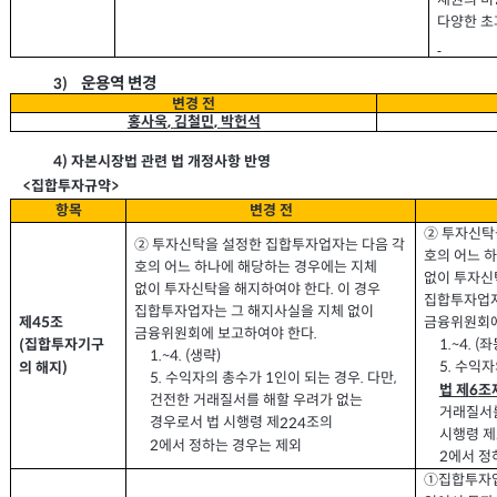
다양한 초
운용역 변경
3)
변경 전
홍사욱
김철민
박헌석
,
,
4)
자본시장법 관련 법 개정사항 반영
>
<
집합투자규약
항목
변경 전
② 투자신탁
② 투자신탁을 설정한 집합투자업자는 다음 각
호의 어느 
호의 어느 하나에 해당하는 경우에는 지체
없이 투자신
없이 투자신탁을 해지하여야 한다
이 경우
.
집합투자업자
집합투자업자는 그 해지사실을 지체 없이
금융위원회에
제
조
45
금융위원회에 보고하여야 한다
.
좌
1.~4. (
집합투자기구
(
생략
1.~4. (
)
수익자
5.
의 해지
)
수익자의 총수가
인이 되는 경우
다만
5.
1
.
,
법 제
조
6
건전한 거래질서를 해할 우려가 없는
거래질서를
경우로서 법 시행령 제
조의
224
시행령 제
에서 정하는 경우는 제외
2
에서 정
2
①집합투자