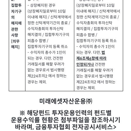
상장폐지된 경우
-
상장폐지일로부터
일
(
10
집합투
상장폐지일로부터
일
(
10
이내에 해지
신탁계약에서
) /
자기구
이내에 해지
신탁계약에서
) /
정한 신탁계약기간의 종료
/
의
정한 신탁계약기간의 종료
/
수익자총회의 투자신탁
해지에
수익자총회의 투자신탁
해지결의
집합투자기구의
/
관한
해지결의
집합투자기구의
/
피흡수 합병
/
사항
피흡수 합병
/
집합투자기구의 등록 취소
[
의무
집합투자기구의 등록 취소
수익자의 총수가
인이
-
1
해지
]
수익자의 총수가
인이
-
1
되는 경우
다만
.
,
법
되는 경우
다만
건전한
.
,
제
조제
항에 따라
6
6
거래질서를 해할 우려가
건전한
인정되거나
없는 경우로서 법시행령
거래질서를 해할 우려가
제
조의
에서 정하는
224
2
없는 경우로서 법시행령
경우는 제외
.
제
조의
에서 정하는
224
2
경우는 제외
.
미래에셋자산운용㈜
※ 해당펀드 투자운용인력의 펀드별
운용수익률 현황은 첨부파일을 참조하시기
바라며, 금융투자협회 전자공시서비스>