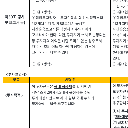
생략
공시하여
1. ~5. <
>
1. ~5. 
생략
③~
④
<
현
>
③~
④
<
제
조
공시
(
50
⑤집합투자업자는 투자신탁의 최초 설정일부터
⑤집합투
및 보고서 등
)
매
개월마다 법 제
조에서 규정한
88
매
개월마
3
3
자산운용보고서를 작성하여 수익자에게
자산운용
교부하여야 한다
다만
투자자가 수시로 변동되는
.
,
작성하여 
등 투자자의 이익을 해할 우려가 없는 경우로서
투자자가 
다음 각 호의 어느 하나에 해당하는 경우에는
해할 우려
그러하지 아니할 수 있다
.
하나에 해
있다
.
생략
⑥~⑫ <
현
>
⑥~⑫ <
투자설명서
<
>
항목
변경 전
이 투자
이 투자신탁은
를 법 시행령
국내 국공채
모투자신
제
조제
항제
호에서 규정하는 주된
94
2
4
투자목적
<
>
규정하는
투자대상자산으로 하며
일부 국내 주식에
,
추구합니
투자하여 수익을 추구합니다
.
①
이 투
미래에
"
채권혼합
(