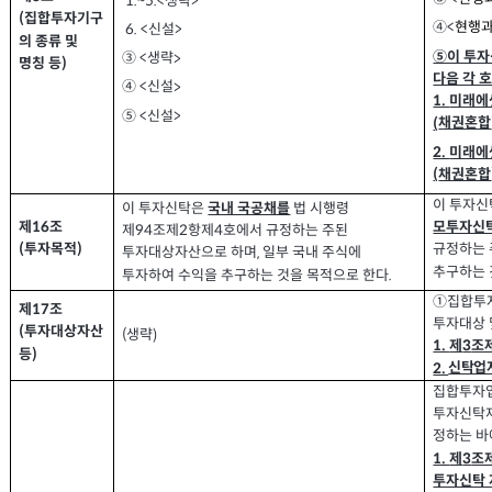
1.~5.<
생략
>
집합투자기구
(
④
<
현행과
6. <
신설
>
의 종류 및
⑤이 투
생략
③ <
>
명칭 등
)
다음 각 
④
신설
>
<
1.
미래에
⑤
신설
>
<
채권혼합
(
2.
미래에
채권혼합
(
이 투자
이 투자신탁은
법 시행령
국내 국공채를
제
조
16
모투자신
제
조제
항제
호에서 규정하는 주된
94
2
4
투자목적
(
)
규정하는 
투자대상자산으로 하며
일부 국내 주식에
,
추구하는 
투자하여 수익을 추구하는 것을 목적으로 한다
.
①집합투자
제
조
17
투자대상 
투자대상자산
(
생략
(
)
제
조
1.
3
등
)
신탁업
2.
집합투자
투자신탁재
정하는 바
제
조
1.
3
투자신탁