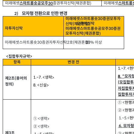
미래에셋
증권투자신탁
채권혼합
스마트롱
미래에셋
(
)
스마트롱숏공모주
30
모자형 전환으로 인한 변경
2)
미래에셋스마트롱숏
증권모투자
30
모투자신탁
신탁
채권혼합
(
)
자투자신탁
미래에셋스마트롱숏공모주
증권
30
모투자신탁
채권혼합
(
)
미래에셋스마트롱숏
증권자투자신탁
호
채권혼합
2
(
)
이상
30
80%
집합투자규약
<
>
항목
변경 전
현
1.~7. <
모자
8.
“
생략
1.~7. <
>
제
조
용어의
(
2
모집합투
(
정의
)
신설
8. <
>
자집합투
집합투자
① <
현행
② <
현행
1.~5.<
현
생략
① <
>
6.
모자
생략
② <
>
제
조
3
③ <
현행