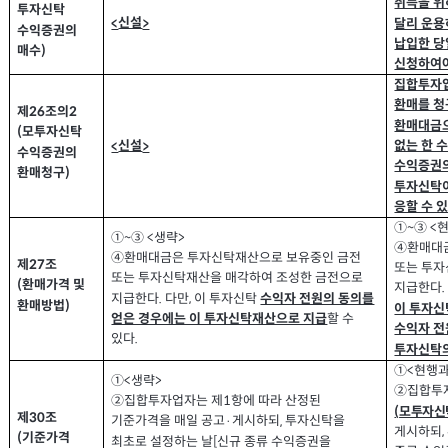
취득을 위
투자신탁
신설
<
>
달리 운용
수익증권의
납입한 당
매수
)
신청하여
집합투자업
환매를 청
제
조의
2
26
환매대금으
모투자신탁
(
없는 한 
신설
<
>
수익증권의
수익증권의
환매청구
)
투자신탁이
응할 수 
①
③
현
<
~
①
③
생략
<
>
~
④환매대
④환매대금은 투자신탁재산으로 보유중인 금전
제
조
27
또는 투자
또는 투자신탁재산을 매각하여 조성한 금전으로
환매가격 및
(
지급한다
지급한다
다만
이 투자신탁
,
수익자 전원의 동의를
.
환매방법
)
이 투자신
할 수
얻은 경우에는 이 투자신탁재산으로 지급
수익자 전
있다
.
투자신탁
①
현행과
<
①
생략
>
<
②
집합투
②
집합투자업자는 제
항에 따라 산정된
1
모투자신
(
제
조
30
기준가격을 매일 공고
게시하되
투자신탁을
·
,
게시하되
,
기준가격
(
최초로 설정하는 날
신규 종류 수익증권을
[