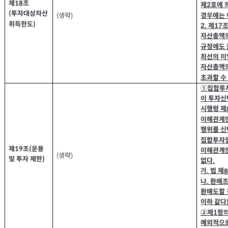
제
조
18
제
호에 
2
투자대상자산
(
경우에는 
생략
(
)
취득한도
)
제
2.
17
자산총액
규정에도
최선의 이
자산총액
초과할 수
①집합투
이 투자신
시행령 제
이해관계인
행위를 신
집합투자
제
조
운용
(
19
이해관계인
생략
(
)
및 투자 제한
)
없다
.
가
법 제
.
나
환매
.
환매도할 
이하 같다
②제
항의
1
예외적으로