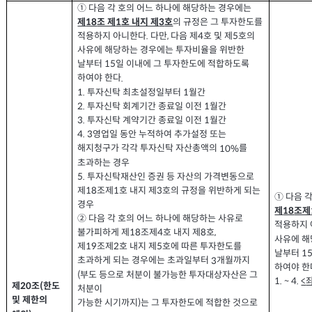
① 다음 각 호의 어느 하나에 해당하는 경우에는
의 규정은 그 투자한도를
제
조 제
호 내지 제
호
1
3
18
적용하지 아니한다
다만
다음 제
호 및 제
호의
.
,
4
5
사유에 해당하는 경우에는 투자비율을 위반한
날부터
일 이내에 그 투자한도에 적합하도록
15
하여야 한다
.
투자신탁 최초설정일부터
월간
1.
1
투자신탁 회계기간 종료일 이전
월간
2.
1
투자신탁 계약기간 종료일 이전
월간
3.
1
영업일 동안 누적하여 추가설정 또는
4. 3
해지청구가 각각 투자신탁 자산총액의
를
10%
초과하는 경우
투자신탁재산인 증권 등 자산의 가격변동으로
5.
제
조제
호 내지 제
호의 규정을 위반하게 되는
18
1
3
①
다음 
경우
제
조제
18
② 다음 각 호의 어느 하나에 해당하는 사유로
적용하지
불가피하게 제
조제
호 내지 제
호
4
8
,
18
사유에 해
제
조제
호 내지 제
호에 따른 투자한도를
19
2
5
날부터
1
초과하게 되는 경우에는 초과일부터
개월까지
3
하여야 한
부도 등으로 처분이 불가능한 투자대상자산은 그
(
1. ~ 4.
<
제
조
한도
(
20
처분이
및 제한의
가능한 시기까지
는 그 투자한도에 적합한 것으로
)