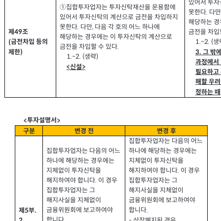
있어서 투자
①집합투자업자는 투자신탁재산을 운용함에
못한다
다
.
있어서 투자신탁의 계산으로 금전을 차입하지
해당하는 경
못한다
다만
다음 각 호의 어느 하나에
,
.
금전을 차입
제
조
49
해당하는 경우에는 이 투자신탁의 계산으로
생
금전차입 등의
1.~2. (
(
금전을 차입할 수 있다
.
그 밖
제한
3.
)
생략
1.~2. (
)
과정에서
신설
<
>
필요하고 
해할 우려
정하는 때
투자설명서
<
>
구분
변경 전
변경 후
집합투자업자는 다음의 어느
집합투자업자는 다음의 어느
하나에 해당하는 경우에는
하나에 해당하는 경우에는
지체없이 투자신탁을
지체없이 투자신탁을
해지하여야 합니다
이 경우
.
해지하여야 합니다
이 경우
집합투자업자는 그
.
집합투자업자는 그
해지사실을 지체없이
해지사실을 지체없이
금융위원회에 보고하여야
금융위원회에 보고하여야
합니다
제
부
.
.
5
합니다
.
상장폐지된 경우
-
2.