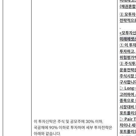
미래에셋
채권혼합
(
② 모투자
전략적으
모투자신
<
미래에셋
① 이 투
투자하고
위험평가
② 주식투
운용전략은
주식시장 
구사합니
▷
Long-
고려하여 
종목으로 
시장대비 
포트폴리
▷
Pair 
이 투자신탁은 주식 및 공모주에
이하
,
30%
차이나 세
국공채에
이하로 투자하며 세부 투자전략은
90%
포트폴리
아래와 같습니다
.