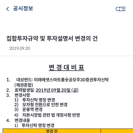
공시정보
집합투자규약 및 투자설명서 변경의 건
2019.09.20
변 경 대 비 표
1.
대상펀드
미래에셋스마트롱숏공모주
증권투자신탁
:
30
채권혼합
(
)
:
2019
2.
년
월
일
금
효력발생일
09
20
(
)
:
3.
변경사항
1)
투자신탁 명칭 변경
2)
모자형 전환으로 인한 변경
3)
운용역 변경
4)
자본시장법 관련 법 개정사항 반영
4.
변경내용
투자신탁 명칭 변경
1)
변경 전