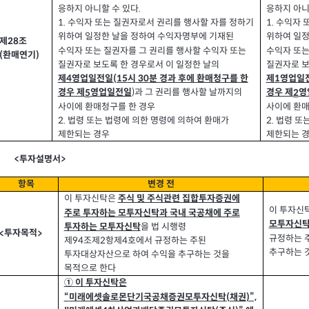
응하지 아니할 수 있다
응하지 아니
.
1.
수익자 또는 질권자로서 권리를 행사할 자를 정하기
1.
수익자 
위하여 일정한 날을 정하여 수익자명부에 기재된
위하여 일정
제
조
28
수익자 또는 질권자를 그 권리를 행사할 수익자 또는
수익자 또는
환매연기
(
)
질권자로 보도록 한 경우로서 이 일정한 날의
질권자로 보
제
영업일전일
시
분 경과 후에 환매청구를 한
제
영업일
(15
30
4
1
과 그 권리를 행사할 날까지의
경우 제
영업일전일
경우 제
영
)
5
2
사이에 환매청구를 한 경우
사이에 환매
2.
법령 또는 법령에 의한 명령에 의하여 환매가
2.
법령 또
제한되는 경우
제한되는 
투자설명서
<
>
항목
변경 전
이 투자신탁은
주식 및 주식관련 집합투자증권에
이 투자신
주로 투자하는 모투자신탁과 국내 국공채에 주로
모투자신
을 법 시행령
투자하는 모투자신탁
투자목적
<
>
규정하는 
제
조제
항제
호에서 규정하는 주된
94
2
4
추구하는 
투자대상자산으로 하여 수익을 추구하는 것을
목적으로 한다
이 투자신탁은
①
미래에셋솔로몬단기국공채증권모투자신탁
채권
“
)”,
(