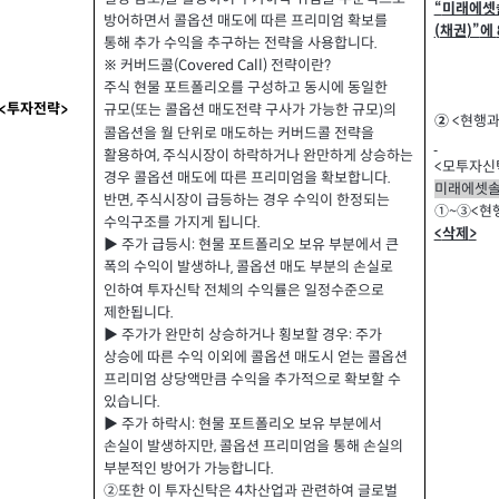
“
미래에셋
방어하면서 콜옵션 매도에 따른 프리미엄 확보를
에
채권
)”
(
통해 추가 수익을 추구하는 전략을 사용합니다
.
※ 커버드콜
전략이란
?
(Covered Call)
주식 현물 포트폴리오를 구성하고 동시에 동일한
투자전략
<
>
규모
또는 콜옵션 매도전략 구사가 가능한 규모
의
)
(
현행과
②
<
콜옵션을 월 단위로 매도하는 커버드콜 전략을
활용하여
주식시장이 하락하거나 완만하게 상승하는
,
모투자신
<
경우 콜옵션 매도에 따른 프리미엄을 확보합니다
.
미래에셋
반면
주식시장이 급등하는 경우 수익이 한정되는
,
현
①~③<
수익구조를 가지게 됩니다
.
삭제
<
>
▶ 주가 급등시
현물 포트폴리오 보유 부분에서 큰
:
폭의 수익이 발생하나
콜옵션 매도 부분의 손실로
,
인하여 투자신탁 전체의 수익률은 일정수준으로
제한됩니다
.
▶ 주가가 완만히 상승하거나 횡보할 경우
주가
:
상승에 따른 수익 이외에 콜옵션 매도시 얻는 콜옵션
프리미엄 상당액만큼 수익을 추가적으로 확보할 수
있습니다
.
▶ 주가 하락시
현물 포트폴리오 보유 부분에서
:
손실이 발생하지만
콜옵션 프리미엄을 통해 손실의
,
부분적인 방어가 가능합니다
.
②또한 이 투자신탁은
차산업과 관련하여 글로벌
4