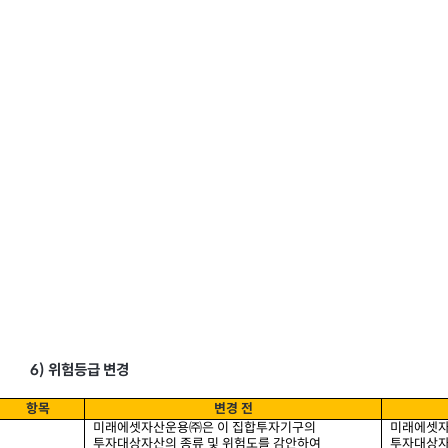
6)
위험등급 변경
항목
변경 전
미래에셋자산운용㈜은 이 집합투자기구의
미래에셋자
투자대상자산의 종류 및 위험도를 감안하여
투자대상자