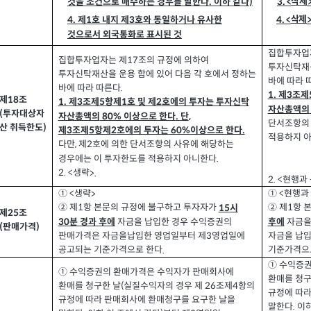
삭제
것을 조건으로 매수하는 경우를 말한다
이하 같다
.
)
3. <
삭제
4. <
제
호 내지 제
호와 동일하거나 유사한
4.
3
1
것으로서 외국통화로 표시된 것
집합투자업
집합투자업자는 제
조의 규정에 의하여
17
투자신탁재산
투자신탁재산을 운용 함에 있어 다음 각 호에서 정하는
바에 따라 
바에 따라 따른다
.
제
조제
1.
3
제
조
18
제
조제
항제
호 및 제
호에의 투자는 투자신탁
1.
5
1
2
3
자산총액의
투자대상자
(
자산총액의
이상으로 한다
단
80%
.
,
단서조항의 
산 취득한도
)
제
조제
항제
호에의 투자는
이상으로 한다
3
5
2
60%
.
적용하지 
다만
제
호에 의한 단서조항의 사유에 해당하는
2
,
경우에는 이 투자한도를 적용하지 아니한다
.
생략
2. <
>.
현행과
2. <
생략
현행과
① <
① <
>
② 제
항 본문의 규정에 불구하고 투자자가
② 제
항 
시
15
1
1
제
조
25
자금을 납입한 경우 수익증권의
자금을
분 경과 후에
후에
30
판매가격
(
)
자금을 납입
판매가격은 자금을납입한 영업일부터 제
영업일에
3
기준가격으
공고되는 기준가격으로 한다
.
① 수익증
①
수익증권의 환매가격은 수익자가 판매회사에
환매를 청구
환매를 청구한 날
실질수익자의 경우 제
조제
항의
26
4
(
규정에 따라
규정에 따라 판매회사에 환매청구를 요구한 날을
말한다
이하
.