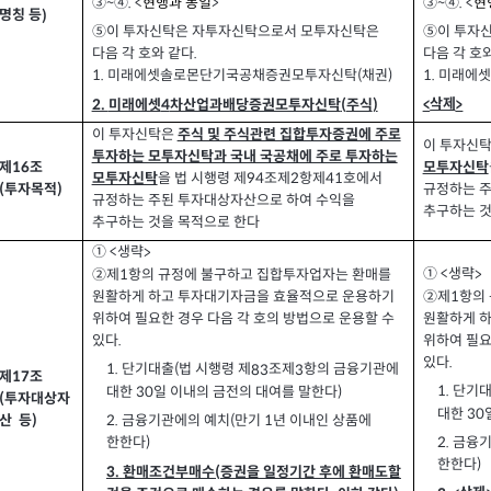
③~④. <
현행과 동일
>
③~④. <
현
명칭 등
)
⑤이 투자신탁은 자투자신탁으로서 모투자신탁은
⑤이 투자
다음 각 호와 같다
다음 각 호
.
미래에셋솔로몬단기국공채증권모투자신탁
채권
미래에셋
1.
1.
)
(
미래에셋
차산업과배당증권모투자신탁
주식
2.
(
)
삭제
4
<
>
이 투자신탁은
주식 및 주식관련 집합투자증권에 주로
이 투자신
투자하는 모투자신탁과 국내 국공채에 주로 투자하는
제
조
16
모투자신탁
을 법 시행령 제
조제
항제
호에서
94
2
41
모투자신탁
투자목적
(
)
규정하는 
규정하는 주된 투자대상자산으로 하여 수익을
추구하는 것
추구하는 것을 목적으로 한다
생략
① <
>
②제
항의 규정에 불구하고 집합투자업자는 환매를
생략
① <
1
>
②제
항의
원활하게 하고 투자대기자금을 효율적으로 운용하기
1
원활하게 
위하여 필요한 경우 다음 각 호의 방법으로 운용할 수
위하여 필요
있다
.
있다
.
단기대출
법 시행령 제
조제
항의 금융기관에
1.
83
3
(
제
조
17
단기
1.
대한
일 이내의 금전의 대여를 말한다
30
)
투자대상자
(
대한
30
금융기관에의 예치
만기
년 이내인 상품에
2.
산
등
1
)
(
금융기
2.
한한다
)
한한다
)
3.
환매조건부매수
증권을 일정기간 후에 환매도할
(