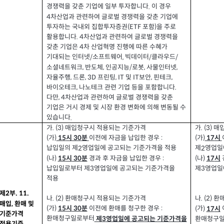
경쟁력을 갖춘 기업에 일부 투자합니다
이 경우
.
차산업과 관련하여 글로벌 경쟁력을 갖춘 기업에
4
투자하는 국내외 집합투자증권
포함
을 주로
(ETF
)
활용합니다
차산업과 관련하여 글로벌 경쟁력을
. 4
갖춘 기업은
차 산업혁명 진행에 따른 수혜가
4
기대되는 인터넷
소프트웨어
빅데이터
클라우드
/
,
/
/
소셜네트워크
반도체
인공지능
로봇
사물인터넷
,
,
/
,
,
자율주행
드론
프린팅
및
보안
핀테크
,
, 3D
, IT
IT
,
,
바이오테크
나노테크 관련 기업 등을 포함합니다
,
.
다만
차산업과 관련하여 글로벌 경쟁력을 갖춘
, 4
기업은 거시 경제 및 시장 환경 변화에 의해 변동될 수
있습니다
.
가
매입청구시 적용되는 기준가격
가
매
. (3)
. (3)
가
이전에 자금을 납입한 경우
가
(
)
시
분
:
(
)
시
15
30
17
납입일의 제
영업일에 공고되는 기준가격을 적용
제
영업일
2
2
나
경과 후 자금을 납입한 경우
나
(
)
시
분
:
(
)
시
15
30
17
납입일로부터 제
영업일에 공고되는 기준가격을
제
영업일
3
3
적용
제
부
. 11.
2
나
환매청구시 적용되는 기준가격
나
환
. (2)
. (2)
매입
환매 및
,
가
이전에 환매를 청구한 경우
(
)
시
분
:
가
(
)
시
15
30
17
기준가격
환매청구일로부터
제
영업일에 공고되는 기준가격을
환매청구
3