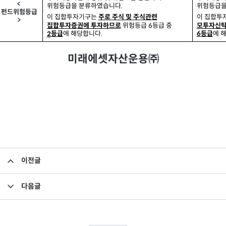
<
위험등급을 분류하였습니다
위험등급을
.
펀드위험등급
이 집합투자기구는
이 집합투
주로 주식 및 주식관련
>
위험등급
등급 중
6
집합투자증권에 투자하므로
모투자신탁
.
등급
에 해당합니다
에 
등급
2
6
미래에셋자산운용㈜
이전글
집합투자규약 및 투자설명서 변경의 건
다음글
소규모펀드 공시의 건(2019년 9월)