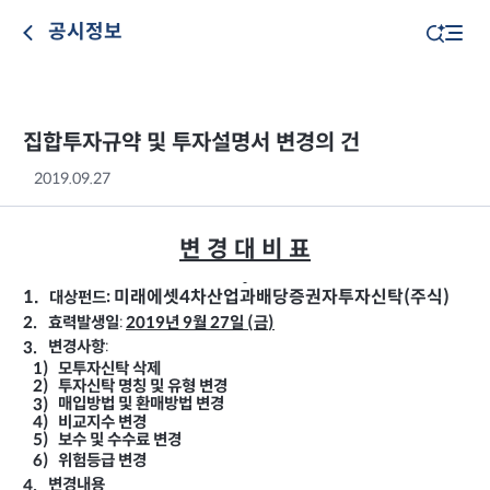
공시정보
집합투자규약 및 투자설명서 변경의 건
2019.09.27
변 경 대 비 표
1.
4
(
)
미래에셋
차산업과배당증권자투자신탁
주식
대상펀드
:
:
2019
년
월
일
금
2.
효력발생일
9
27
(
)
:
3.
변경사항
1)
모투자신탁 삭제
2)
투자신탁 명칭 및 유형 변경
3)
매입방법 및 환매방법 변경
4)
비교지수 변경
5)
보수 및 수수료 변경
6)
위험등급 변경
변경내용
4.