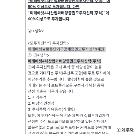
에
미래에셋
차산업과배당증권모투자신탁
주식
"
(
)”
4
이상으로 투자합니다
다만
80%
.
,
미래에셋
차산업과배당증권모투자신탁
주식
에
“
4
(
)”
이상으로 투자합니다
60%
.
②
생략
>
<
모투자신탁의 투자전략
<
>
미래에셋솔로몬단기국공채증권모투자신탁
채권
)
(
생략
①~③<
>
미래에셋
차산업과배당증권모투자신탁
주식
(
)
4
①이 투자신탁은 국내 주식 중 배당성향이 높을
것으로 기대되는 주식
우선주 포함
에 주로 투자하여
)
(
배당수익을 추구합니다
배당성향이 높을 것으로
.
기대되는 주식 포트폴리오를 구성하기 위한 종목
선정 기준은 다음과 같습니다
.
시가총액
1.
배당의 안정성
2.
투자종목의 유동성
거래량
3.
(
)
또한
이 투자신탁은 위 기준에 따라 집합투자업자가
,
선정한 주식 포트폴리오를 보유하고 있는 상태에서
콜옵션
을 매도하는 커버드콜 전략
아래
(CallOption)
(
이 투
①
설명 참조
을 활용하여 주가하락 위험을 부분적으로
)