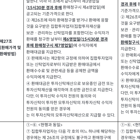
말한다
이하 이 조에서 같다
부터 제
영업일
.
)
3
환
경과 후에
환매청구시 제
영업일
에
(
시
분 경과 후에
4
)
15
30
기준가격으
공고되는 기준가격으로 한다
.
② 제
조
26
② 제
조에 따라 환매청구를 받거나 환매에 응할
26
것을 요구
것을 요구받은 집합투자업자
집합투자재산을
(
보관ㆍ관리
보관ㆍ관리하는 신탁업자를 포함한다
는 수익자가
)
환매를 청
환매를 청구한 날부터
제
영업일
시
분 경과
(15
30
6
제
조
27
환매청구시
에 수익자에게
후에 환매청구시 제
영업일
7
)
환매가격 및
(
지급한다
.
환매대금을 지급한다
.
환매방법
)
③ 판매회사
③ 판매회사는 제
항의 규정에 의하여 집합투자업자
2
또는 신탁
또는 신탁업자로부터 지급받은 환매대금에서
환매수수료 
환매수수료 및 관련세금 등을 공제한 금액을
수익자에게
수익자에게 지급한다
.
④
환매대금
④
환매대금은 투자신탁재산으로 보유중인 금전 또는
투자신탁재
투자신탁재산을 매각하여 조성한 금전으로 지급한다
.
다만
이 투
,
다만
이 투자신탁 수익자 전원의 동의와 이
,
투자신탁이
투자신탁이 투자한 모투자신탁의 자투자신탁 수익자
전원의 동의
전원의 동의를 얻은 경우에
는 이 투자
는 이 투자신탁의 모투자신탁재산으로 지급할 수 있다
.
현행과 동일
현
①~⑥. <
①~⑥. <
>
⑦ 집합투자업자는 다음 각 호의 어느 하나에 해당하는
⑦ 집합투자
경우에는 제
조의 규정에도 불구하고 환매청구에
경우에는 
26