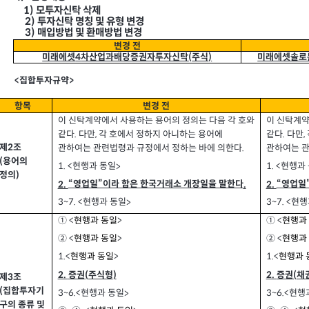
1)
모투자신탁 삭제
2)
투자신탁 명칭 및 유형 변경
매입방법 및 환매방법 변경
3)
변경 전
미래에셋
차산업과배당증권자투자신탁
주식
미래에셋솔로
(
)
4
집합투자규약
<
>
항목
변경 전
이 신탁계약에서 사용하는 용어의 정의는 다음 각 호와
이 신탁계약
같다
다만
각 호에서 정하지 아니하는 용어에
같다
다만
,
,
.
.
제
조
2
관하여는 관련법령과 규정에서 정하는 바에 의한다
관하여는 관
.
용어의
(
현행과 동일
현행과
1. <
1. <
>
정의
)
“영업일”이라 함은 한국거래소 개장일을 말한다
“영업일
2.
2.
.
현행과 동일
현행
3~7. <
3~7. <
>
① <
현행과 동일
>
① <
현행과
② <
현행과 동일
>
② <
현행과
1.<
현행과 동일
>
1.<
현행과 
증권
주식형
증권
채
2.
2.
)
(
(
제
조
3
집합투자기
(
현행과 동일
현행
3~6.<
3~6.<
>
구의 종류 및