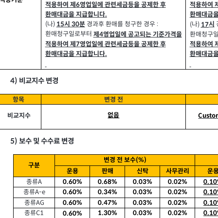
적용기준
적용하여 제
영업일에 관련세금등을 공제한 후
6
적용하여 
환매대금을 지급합니다
.
환매대금을
나
경과후 환매를 청구한 경우
(
)
시
분
:
나
(
)
15
30
시
17
환매청구일로부터
제
영업일에 공고되는 기준가격을
환매청구
4
적용하여 제
영업일에 관련세금등을 공제한 후
7
적용하여 
환매대금을 지급합니다
.
환매대금을
비교지수 변경
4)
항목
변경 전
없음
비교지수
Custo
보수 및 수수료 변경
5)
변경 전 보수
(%)
구분
운용
판매
신탁
사무관리
운
종류
0.60%
0.68%
0.03%
0.02%
0.1
A
종류
0.60%
0.34%
0.03%
0.02%
0.1
A-e
종류
0.60%
0.47%
0.03%
0.02%
0.1
AG
종류
1.30%
0.03%
0.02%
0.1
C1
0.60%