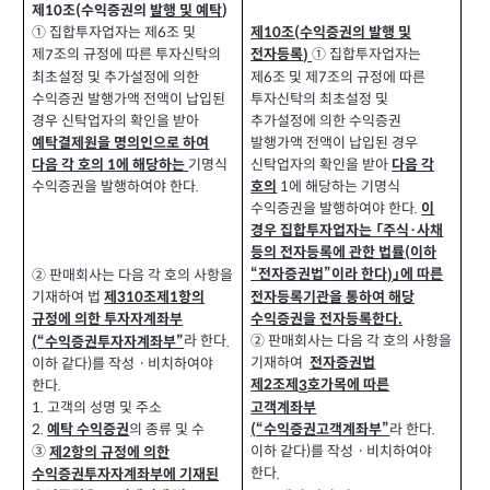
제
조
수익증권의
발행 및 예탁
(
10
)
제
조
수익증권의 발행 및
① 집합투자업자는 제
조 및
(
6
10
① 집합투자업자는
전자등록
제
조의 규정에 따른 투자신탁의
)
7
제
조 및 제
조의 규정에 따른
최초설정 및 추가설정에 의한
6
7
수익증권 발행가액 전액이 납입된
투자신탁의 최초설정 및
경우 신탁업자의 확인을 받아
추가설정에 의한 수익증권
발행가액 전액이 납입된 경우
예탁결제원을 명의인으로 하여
신탁업자의 확인을 받아
기명식
다음 각 호의
에 해당하는
다음 각
1
에 해당하는 기명식
수익증권을 발행하여야 한다
호의
1
.
수익증권을 발행하여야 한다
.
이
경우 집합투자업자는 「주식·사채
등의 전자등록에 관한 법률
이하
(
“전자증권법”이라 한다
」에 따른
)
② 판매회사는 다음 각 호의 사항을
전자등록기관을 통하여 해당
기재하여 법
제
조제
항의
1
310
수익증권을 전자등록한다
.
규정에 의한 투자자계좌부
② 판매회사는 다음 각 호의 사항을
라 한다
“수익증권투자자계좌부”
.
(
기재하여
전자증권법
이하 같다
를 작성ㆍ비치하여야
)
제
조제
호가목에 따른
3
한다
2
.
고객계좌부
고객의 성명 및 주소
1.
라 한다
“수익증권고객계좌부”
.
(
의 종류 및 수
2.
예탁 수익증권
이하 같다
를 작성ㆍ비치하여야
③
)
제
항의 규정에 의한
2
한다
.
수익증권투자자계좌부에 기재된