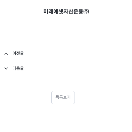
미래에셋자산운용㈜
이전글
펀드 자산 평가액 기준가 반영 안내
다음글
집합투자규약 변경의 건
목록보기