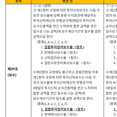
항목
변경 전
>
①~② <
①~② <
생략
③
제
항의 규정에 의한 투자신탁보수는 다음 각
③
제
1
1
호의 보수율에 당해 종류 수익증권에 해당하는
호의 보
투자신탁재산의 연평균가액
매일의 투자신탁
투자신
(
순자산총액을 연간 누적하여 합한 금액을 연간
순자산총
일수로 나눈 금액
에 보수계산기간의 일수를 곱한
일수로 
)
금액으로 한다
.
금액으
종류
종류
(
(
A, A-e, C, C-e, F)
집합투자업자보수율
참조
1.
1.
>
: <
판매회사보수율
참조
2.
2.
>
: <
신탁업자보수율
참조
3.
3.
>
: <
일반사무관리회사보수율
참조
4.
4.
>
: <
제
조
39
④제
항의 규정에도 불구하고 운용전환일 이후
④제
3
3
보수
(
)
제
항의 규정에 의한 투자신탁보수는 다음 각
제
항의
1
1
호의 보수율에 투자신탁재산의 연평균가액
호의 
매일의 투자신탁 순자산총액을 연간 누적하여
매일의
(
(
합한 금액을 연간 일수로 나눈 금액
에
합한 금
)
보수계산기간의 일수를 곱한 금액으로 한다
보수계산
.
종류
종류
(
(
A, A-e, C, C-e, F)
집합투자업자보수율
참조
1.
1
>
: <
판매회사보수율
참조
2.
2.
>
: <