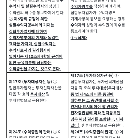
기재사항의 통보를 요청하는 경우
사항과 통보년월일을 기재한
성명과
작성하여야 하며
수익자 및 실질수익자의
수익자명부를
,
수익권의 좌수를 통보하여야 한다
.
집합투자업자가 수익자명부
기재사항의 통보를 요청하는 경우
⑦ 제
항의 규정에 의한
6
성명과 수익권의 좌수를
수익자의
실질수익자명부에의 기재는
통보하여야 한다
.
집합투자업자에 대하여
⑦
삭제
수익자명부에의 기재와 동일한
>
<
효력을 가지며
실질수익자는
,
수익자로서의 권리행사에
있어서는 제
조제
항의 규정에
10
4
의한 공유지분에 상당하는
수익증권을 가지는 것으로 본다
.
①
제
조
투자대상자산 등
(
)
17
①
제
조
투자대상자산 등
(
)
집합투자업자는 투자신탁재산을
17
집합투자업자는 투자신탁재산을
다음 각 호의
투자대상
투자대상
(
다음 각 호의
및
투자대상
중 법 제
조에 따른 증권에
4
투자방법으로 운용한다
.
대하여는 그 증권에 표시될 수
있거나 표시되어야 할 권리가
전자증권법에 따라 전자등록된
경우 해당 권리를 포함한다
이하
.
및 투자방법으로 운용한다
같다
.
)
제
조
수익증권의 판매
제
조
수익증권의 판매
(
)
(
)
① 이
① 이
24
24