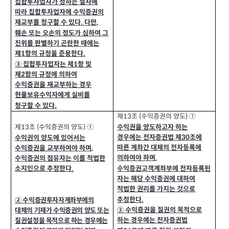
집합투자업자가 정하는 절차에
따라 집합투자업자에 수익증권의
재교부를 청구할 수 있다
다만
,
.
훼손 또는 오손의 정도가 심하여 그
진위를 판별하기 곤란한 때에는
제
항의 규정을 준용한다
1
.
③ 집합투자업자는 제
항 및
1
제
항의 규정에 의하여
2
수익증권을 재교부하는 경우
현물보유수익자에게 실비를
청구할 수 있다
.
제
조
수익증권의 양도
①
(
)
13
수익권을 양도하고자 하는
제
조
수익증권의 양도
①
(
)
13
경우에는 전자증권법 제
조에
30
수익권의 양도에 있어서는
따른 계좌간 대체의 전자등록에
수익증권을 교부하여야 하며
,
의하여야 하며
,
수익증권의 점유자는 이를 적법한
수익증권고객계좌부에 전자등록된
소지인으로 추정한다
.
자는 해당 수익증권에 대하여
적법한 권리를 가지는 것으로
추정한다
.
② 수익증권투자자계좌부에의
② 수익증권을 질권의 목적으로
대체의 기재가 수익증권의 양도 또는
하는 경우에는 전자증권법
질권설정을 목적으로 하는 경우에는