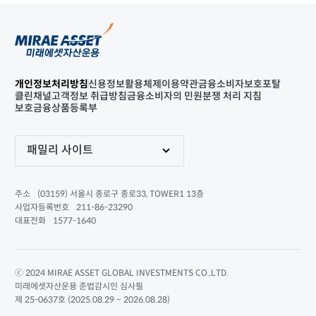
개인정보처리방침
신용정보활용체제
이용약관
금융소비자보호포탈
클린채널
고객정보 취급방침
금융소비자의 민원분쟁 처리 지침
보호금융상품등록부
패밀리 사이트
(03159) 서울시 종로구 종로33, TOWER1 13층
주소
211-86-23290
사업자등록번호
1577-1640
대표전화
ⓒ 2024 MIRAE ASSET GLOBAL INVESTMENTS CO.,LTD.
미래에셋자산운용 준법감시인 심사필
제 25-0637호 (2025.08.29 ~ 2026.08.28)