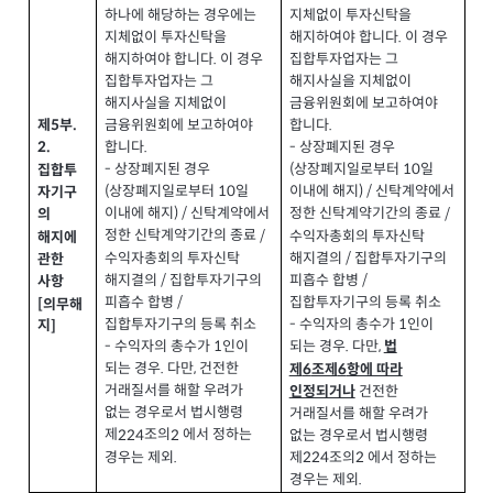
하나에 해당하는 경우에는
지체없이 투자신탁을
지체없이 투자신탁을
해지하여야 합니다
이 경우
.
해지하여야 합니다
이 경우
집합투자업자는 그
.
집합투자업자는 그
해지사실을 지체없이
해지사실을 지체없이
금융위원회에 보고하여야
금융위원회에 보고하여야
합니다
제
부
.
.
5
합니다
.
상장폐지된 경우
-
2.
상장폐지된 경우
-
상장폐지일로부터
일
(
10
집합투
상장폐지일로부터
일
(
10
이내에 해지
신탁계약에서
) /
자기구
이내에 해지
신탁계약에서
) /
정한 신탁계약기간의 종료
/
의
정한 신탁계약기간의 종료
/
수익자총회의 투자신탁
해지에
수익자총회의 투자신탁
해지결의
집합투자기구의
/
관한
해지결의
집합투자기구의
/
피흡수 합병
/
사항
피흡수 합병
/
집합투자기구의 등록 취소
[
의무해
집합투자기구의 등록 취소
수익자의 총수가
인이
-
1
지
]
수익자의 총수가
인이
-
1
되는 경우
다만
.
,
법
되는 경우
다만
건전한
.
,
제
조제
항에 따라
6
6
거래질서를 해할 우려가
건전한
인정되거나
없는 경우로서 법시행령
거래질서를 해할 우려가
제
조의
에서 정하는
224
2
없는 경우로서 법시행령
경우는 제외
.
제
조의
에서 정하는
224
2
경우는 제외
.