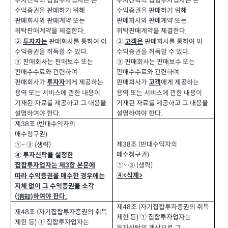
투자신탁의 집합투자업자는 본
투자신탁의 집합투자업자는 본
수익증권을 판매하기 위해
수익증권을 판매하기 위해
판매회사와 판매계약 또는
판매회사와 판매계약 또는
위탁판매계약을 체결한다
위탁판매계약을 체결한다
.
.
②
판매회사를 통하여 이
②
판매회사를 통하여 이
투자자는
고객은
수익증권을 취득할 수 있다
수익증권을 취득할 수 있다
.
.
③ 판매회사는 판매보수 또는
③ 판매회사는 판매보수 또는
판매수수료와 관련하여
판매수수료와 관련하여
판매회사가
에게 제공하는
판매회사가
에게 제공하는
투자자
고객
용역 또는 서비스에 관한 내용이
용역 또는 서비스에 관한 내용이
기재된 자료를 제공하고 그 내용을
기재된 자료를 제공하고 그 내용을
설명하여야 한다
설명하여야 한다
.
.
제
조
반대수익자의
(
38
매수청구권
)
제
조
반대수익자의
(
38
①
③
생략
(
)
~
매수청구권
)
④ 투자신탁을 설정한
①
③
생략
(
)
~
집합투자업자는 제
항 본문에
3
④
삭제
>
<
따라 수익증권을 매수한 경우에는
지체 없이 그 수익증권을 소각
(
하여야 한다
消却
)
.
제
조
자기집합투자증권의 취득
(
48
제
조
자기집합투자증권의 취득
(
48
제한 등
① 집합투자업자는
)
제한 등
① 집합투자업자는
)
투자신탁의 계산으로 그