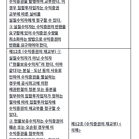
수익증권을 발행하여 교부한다
이
.
경우 집합투자업자는 수익증권
교부에 따른 실비를
실질수익자에게 청구할 수 있다
.
③ 실질수익자는 수익증권의 반환을
요구함에 있어 수익증권 수량을
최소화하는 방법으로 수익증권의
반환을 요구하여야 한다
.
제
조
수익증권의 재교부
①
(
)
12
실질수익자가 아닌 수익자
“현물보유수익자”라 한다
이하
(
.
같다
는 분실ㆍ도난 등의 사유로
)
인하여 수익증권을 멸실하는
경우에 공시최고에 의한
제권판결의 정본 또는 등본을
첨부하여 집합투자업자가 정하는
절차에 따라 집합투자업자에
수익증권의 재교부를 청구할 수
있다
.
② 현물보유수익자는 수익증권이
제
조
수익증권의 재교부
(
) <
12
훼손 또는 오손된 경우에 이
삭제
>
수익증권을 첨부하여