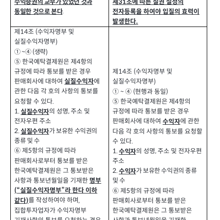
수익증권의 교부가 있었던 것과
제
조에 따른 질권 설정의
31
.
동일한 것으로 본다
전자등록을 하여야 입질의 효력이
발생한다
.
제
조
수익자명부 및
(
14
실질수익자명부
)
생략
① ~④ (
)
⑤ 한국예탁결제원은 제
항의
4
규정에 따라 통보를 받은 경우
제
조
수익자명부 및
(
14
판매회사에 대하여
에
실질수익자
실질수익자명부
)
관한 다음 각 호의 사항의 통보를
④
현행과 동일
① ~
)
(
요청할 수 있다
.
⑤ 한국예탁결제원은 제
항의
4
의 성명
주소 및
1.
규정에 따라 통보를 받은 경우
,
실질수익자
전자우편 주소
판매회사에 대하여
에 관한
수익자
2.
가 보유한 수익권의
다음 각 호의 사항의 통보를 요청할
실질수익자
종류 및 수
수 있다
.
⑥ 제
항의 규정에 따라
5
의 성명
주소 및 전자우편
1.
,
수익자
판매회사로부터 통보를 받은
주소
한국예탁결제원은 그 통보받은
2.
가 보유한 수익권의 종류
수익자
사항과 통보년월일을 기재한
명부
및 수
“실질수익자명부”라 한다 이하
⑥ 제
항의 규정에 따라
(
5
를 작성하여야 하며
같다
,
)
판매회사로부터 통보를 받은
집합투자업자가 수익자명부
한국예탁결제원은 그 통보받은