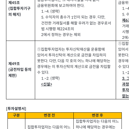
집합투자업자는 그 해지사실을 지체 없이
금융위
제
조
45
금융위원회에 보고하여야 한다
.
1.~4
집합투자기구
(
생략
1.~4. (
)
5.
의 해지
)
수익자의 총수가
인이 되는 경우
다만
5.
1
.
,
제
6
건전한 거래질서를 해할 우려가 없는 경우로서
거래
법 시행령 제
조의
224
시행
에서 정하는 경우는 제외
2
에
2
①집합
①집합투자업자는 투자신탁재산을 운용함에
있어서
있어서 투자신탁의 계산으로 금전을 차입하지
못한다
못한다
다만
다음 각 호의 어느 하나에 해당하는
,
경우에
.
제
조
49
경우에는 이 투자신탁의 계산으로 금전을 차입할
수 있
금전차입 등의
(
수 있다
.
1.~2
제한
)
생략
1.~2. (
)
3.
신설
<
>
과정
투자
없는
투자설명서
[
]
구분
변경 전
변경 후
집합투자업자는 다음의 어느
집합투자업자는 다음의 어느
하나에 해당하는 경우에는