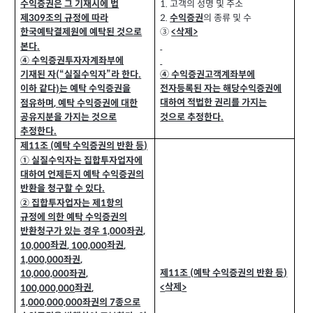
고객의 성명 및 주소
1.
수익증권은 그 기재시에 법
의 종류 및 수
제
조의 규정에 따라
309
2.
수익증권
③
삭제
<
>
한국예탁결제원에 예탁된 것으로
본다
.
④ 수익증권투자자계좌부에
④ 수익증권고객계좌부에
기재된 자
“실질수익자”라 한다
.
(
전자등록된 자는 해당수익증권에
이하 같다
는 예탁 수익증권을
)
대하여 적법한 권리를 가지는
점유하며
예탁 수익증권에 대한
,
것으로 추정한다
공유지분을 가지는 것으로
.
추정한다
.
제
조
예탁 수익증권의 반환 등
(
)
11
① 실질수익자는 집합투자업자에
대하여 언제든지 예탁 수익증권의
반환을 청구할 수 있다
.
② 집합투자업자는 제
항의
1
규정에 의한 예탁 수익증권의
반환청구가 있는 경우
좌권
1,000
,
좌권
좌권
10,000
, 100,000
,
좌권
1,000,000
,
제
조
예탁 수익증권의 반환 등
(
)
11
좌권
10,000,000
,
삭제
<
>
좌권
100,000,000
,
좌권의
종으로
1,000,000,000
7