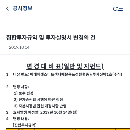
공시정보
집합투자규약 및 투자설명서 변경의 건
2019.10.14
변 경 대 비 표
일반 및 자펀드
(
)
대상 펀드
미래에셋스마트섹터배분목표전환형증권투자신탁
호
주식
1.
1
(
)
:
:
변경 사항
2.
1)
보수 변경
2)
전자증권법 시행에 따른 정정
3)
자본시장법 관련 개정사항 반영
:
2019
10
효력발생 예정일
년
월
일
월
3.
14
(
)
:
변경 내용
4.
[
집합투자규약
]