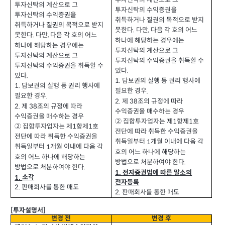
투자신탁의 계산으로 그
투자신탁의 수익증권을
투자신탁의 수익증권을
취득하거나 질권의 목적으로 받지
취득하거나 질권의 목적으로 받지
못한다
다만
다음 각 호의 어느
.
,
못한다
다만
다음 각 호의 어느
.
,
하나에 해당하는 경우에는
하나에 해당하는 경우에는
투자신탁의 계산으로 그
투자신탁의 계산으로 그
투자신탁의 수익증권을 취득할 수
투자신탁의 수익증권을 취득할 수
있다
.
있다
.
1.
담보권의 실행 등 권리 행사에
1.
담보권의 실행 등 권리 행사에
필요한 경우
.
필요한 경우
.
2.
제
조의 규정에 따라
38
2.
제
조의 규정에 따라
38
수익증권을 매수하는 경우
수익증권을 매수하는 경우
② 집합투자업자는 제
항제
호
1
1
② 집합투자업자는 제
항제
호
1
1
전단에 따라 취득한 수익증권을
전단에 따라 취득한 수익증권을
취득일부터
개월 이내에 다음 각
1
취득일부터
개월 이내에 다음 각
1
호의 어느 하나에 해당하는
호의 어느 하나에 해당하는
방법으로 처분하여야 한다
.
방법으로 처분하여야 한다
.
1.
전자증권법에 따른 말소의
소각
1.
전자등록
판매회사를 통한 매도
2.
판매회사를 통한 매도
2.
투자설명서
[
]
변경 전
변경 후