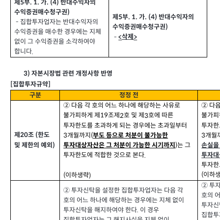
제
부
가
반대수익자의
. 1.
. (4)
5
수익증권매수청구권
)
제
부
가
반대수익자의
. 1.
. (4)
5
집합투자업자는 반대수익자의
-
수익증권매수청구권
)
수익증권을 매수한 경우에는 지체
-
삭제
<
>
없이 그 수익증권을 소각하여야
합니다
.
3)
자본시장법 관련 개정사항 반영
]
[
집합투자규약
구분
정정 전
② 다음 각 호의 어느 하나에 해당하는 사유로
② 다
불가피하게 제
조제
호 및 제
호에 따른
불가피
2
3
19
투자한도를 초과하게 되는 경우에는 초과일부터
투자한
제
조
한도
(
20
개월까지
개월
3
3
(
부도 등으로 처분이 불가능한
및 제한의 예외
)
는 그
손실을
투자대상자산은 그 처분이 가능한 시기까지
)
투자한도에 적합한 것으로 본다
투자대
.
투자한
이하
(
이하생략
(
)
② 투
② 투자신탁을 설정한 집합투자업자는 다음 각
호의 
호의 어느 하나에 해당하는 경우에는 지체 없이
투자신
투자신탁을 해지하여야 한다
이 경우
.
집합투