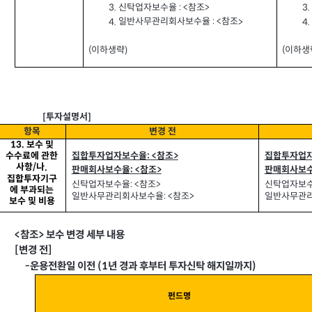
신탁업자보수율
참조
3.
3.
>
: <
일반사무관리회사보수율
참조
4.
4.
>
: <
이하생략
이하생
(
(
)
투자설명서
[
]
항목
변경 전
13.
보수 및
집합투자업자보수율
참조
집합투자업
>
수수료에 관한
: <
사항
나
.
/
판매회사보수율
참조
판매회사보
>
: <
집합투자기구
신탁업자보수율
참조
신탁업자보
>
: <
에 부과되는
: <
일반사무관리회사보수율
참조
일반사무관
>
보수 및 비용
참조
보수 변경 세부 내용
<
>
변경 전
[
]
운용전환일 이전
년 경과 후부터 투자신탁 해지일까지
-
(1
)
펀드명