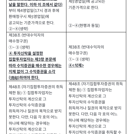
제
영업일
에 공고되는
5
)
날을 말한다
이하 이 조에서 같다
.
)
기준가격으로 한다
.
부터 제
영업일
시 경과 후에
4
(17
환매청구시 제
영업일
에
5
)
공고되는 기준가격으로 한다
.
②
④
현행과 동일
(
)
~
②
④
생략
(
)
~
제
조
반대수익자의
(
38
매수청구권
)
제
조
반대수익자의
(
38
①
③
생략
(
)
~
매수청구권
)
④ 투자신탁을 설정한
①
③
생략
(
)
~
집합투자업자는 제
항 본문에
3
④
삭제
>
<
따라 수익증권을 매수한 경우에는
지체 없이 그 수익증권을 소각
消却
(
하여야 한다
)
.
제
조
자기집합투자증권의 취득
(
48
제
조
자기집합투자증권의 취득
(
48
제한 등
① 집합투자업자는
)
제한 등
① 집합투자업자는
)
투자신탁의 계산으로 그
투자신탁의 계산으로 그
투자신탁의 수익증권을
투자신탁의 수익증권을
취득하거나 질권의 목적으로 받지
취득하거나 질권의 목적으로 받지
못한다
다만
다음 각 호의 어느
.
,
못한다
다만
다음 각 호의 어느
.
,
하나에 해당하는 경우에는
하나에 해당하는 경우에는
투자신탁의 계산으로 그
투자신탁의 계산으로 그
투자신탁의 수익증권을 취득할 수