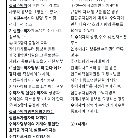
에 관한 다음 각 호의
⑤ 한국예탁결제원은 제
항의
실질수익자
4
사항의 통보를 요청할 수 있다
규정에 따라 통보를 받은 경우
.
집합투자업자에 대하여
에
수익자
의 성명
주소 및
1.
,
실질수익자
관한 다음 각 호의 사항의 통보를
전자우편 주소
요청할 수 있다
.
2.
가 보유한 수익권의
실질수익자
종류 및 수
의 성명
주소 및 전자우편
1.
,
수익자
⑥ 제
항의 규정에 따라
주소
5
판매회사로부터 통보를 받은
2.
가 보유한 수익권의 종류
수익자
한국예탁결제원은 그 통보받은
및 수
사항과 통보년월일을 기재한
⑥ 제
항의 규정에 따라
명부
5
판매회사로부터 통보를 받은
“실질수익자명부”라 한다 이하
(
를 작성하여야 하며
한국예탁결제원은 그 통보받은
같다
,
)
사항과 통보년월일을 기재한
집합투자업자가 수익자명부
작성하여야 하며
수익자명부를
,
기재사항의 통보를 요청하는 경우
집합투자업자가 수익자명부
성명과
수익자 및 실질수익자의
기재사항의 통보를 요청하는 경우
수익권의 좌수를 통보하여야 한다
.
성명과 수익권의 좌수를
수익자의
⑦ 제
항의 규정에 의한
6
통보하여야 한다
.
실질수익자명부에의 기재는
집합투자업자에 대하여
⑦
삭제
>
<
수익자명부에의 기재와 동일한
효력을 가지며
실질수익자는
,
수익자로서의 권리행사에