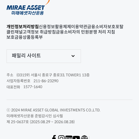
개인정보처리방침
신용정보활용체제
이용약관
금융소비자보호포탈
클린채널
고객정보 취급방침
금융소비자의 민원분쟁 처리 지침
보호금융상품등록부
패밀리 사이트
(03159) 서울시 종로구 종로33, TOWER1 13층
주소
211-86-23290
사업자등록번호
1577-1640
대표전화
ⓒ 2024 MIRAE ASSET GLOBAL INVESTMENTS CO.,LTD.
미래에셋자산운용 준법감시인 심사필
제 25-0637호 (2025.08.29 ~ 2026.08.28)