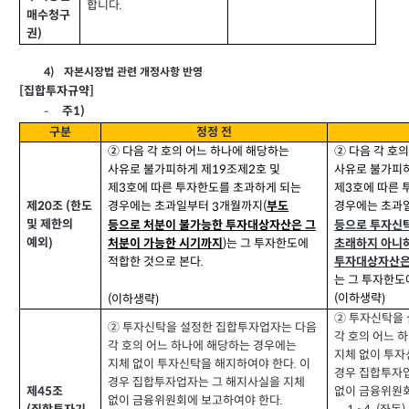
합니다
.
매수청구
권
)
자본시장법 관련 개정사항 반영
4)
집합투자규약
[
]
1)
주
-
구분
정정 전
② 다음 각 호의 어느 하나에 해당하는
② 다음 각 호
사유로 불가피하게 제
조제
호 및
사유로 불가피
2
19
제
호에 따른 투자한도를 초과하게 되는
제
호에 따른 
3
3
제
조
한도
(
20
경우에는 초과일부터
개월까지
경우에는 초과
3
(
부도
및 제한의
등으로 투자신
등으로 처분이 불가능한 투자대상자산은 그
예외
)
는 그 투자한도에
초래하지 아니
처분이 가능한 시기까지
)
투자대상자산은
적합한 것으로 본다
.
는 그 투자한도
이하생략
(
)
이하생략
(
)
② 투자신탁을
② 투자신탁을 설정한 집합투자업자는 다음
각 호의 어느 
각 호의 어느 하나에 해당하는 경우에는
지체 없이 투자
지체 없이 투자신탁을 해지하여야 한다
이
.
경우 집합투자
경우 집합투자업자는 그 해지사실을 지체
없이 금융위원
제
조
45
없이 금융위원회에 보고하여야 한다
.