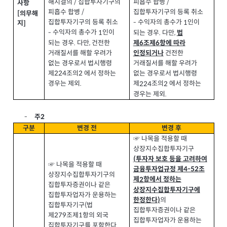
해지결의
집합투자기구의
/
피흡수 합병
/
사항
피흡수 합병
/
집합투자기구의 등록 취소
[
의무해
집합투자기구의 등록 취소
수익자의 총수가
인이
-
1
지
]
수익자의 총수가
인이
-
1
되는 경우
다만
.
,
법
되는 경우
다만
건전한
.
,
제
조제
항에 따라
6
6
거래질서를 해할 우려가
건전한
인정되거나
없는 경우로서 법시행령
거래질서를 해할 우려가
제
조의
에서 정하는
224
2
없는 경우로서 법시행령
경우는 제외
.
제
조의
에서 정하는
224
2
경우는 제외
.
2
주
-
구분
변경 전
변경 후
☞ 나목을 적용할 때
상장지수집합투자기구
투자자 보호 등을 고려하여
(
☞ 나목을 적용할 때
금융투자업규정 제
조
4-52
상장지수집합투자기구의
제
항에서 정하는
2
집합투자증권이나 같은
상장지수집합투자기구에
집합투자업자가 운용하는
의
한정한다
)
집합투자기구
법
(
집합투자증권이나 같은
제
조제
항의 외국
279
1
집합투자업자가 운용하는
집합투자기구를 포함한다
.