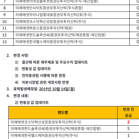
미래에셋이머징솔루션증권모투자신탁
주식
재간접형
7
(
-
)
미래에셋인사이트증권모투자신탁
주식혼합
8
(
)
미래에셋차이나업종대표증권모투자신탁
호
주식
9
2
(
)
미래에셋코스닥혁신성장증권모투자신탁
주식
10
(
)
미래에셋파로스증권모투자신탁
채권
11
(
)
미래에셋펀드솔루션
증권모투자신탁
채권혼합
재간접형
12
40
(
-
)
미래에셋한국헬스케어증권모투자신탁
주식
13
(
)
2.
:
변경 사항
1)
결산에 따른 재무제표 및 주요수치 업데이트
2)
변동성 값 업데이트
3)
전자증권법 시행에 따른 정정
4)
자본시장법 관련 개정사항 반영
3.
:
2019
10
14
(
)
효력발생예정일
년
월
일
월
4.
:
변경 내용
2)
변동성 값 업데이트
변경 전
펀드명
등급
2
미래에셋코스닥혁신성장증권모투자신탁
주식
(
)
5
미래에셋펀드솔루션
증권모투자신탁
채권혼합
재간접형
40
(
-
)
1
미래에셋한국헬스케어증권모투자신탁
주식
(
)