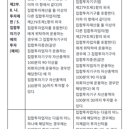
집합투자기구
법
(
제
부
.
2
이하 이 항에서 같다
의
)
제
조제
항의 외국
279
1
나
8.
.
집합투자재산을 둘 이상의
집합투자기구를 포함한다
.
투자제
다른 집합투자업자
법
(
이하 이 항에서 같다
의
)
한
/ 5.
제
조제
항의 외국
279
1
집합투자재산을 둘 이상의
집합투
집합투자업자를 포함한다
)
다른 집합투자업자
법
(
자기구
에게 위탁하여 운용하는
제
조제
항의 외국
279
1
에의
경우에 그 집합투자기구의
집합투자업자를 포함한다
)
집합투자증권
같은
(
투자
에게 위탁하여 운용하는
집합투자업자가 운용하는
예외
(
)
경우에 그 집합투자기구의
집합투자기구의 자산총액의
집합투자증권
같은
(
분의
이상을
100
90
집합투자업자가 운용하는
외화자산에 운용하는 경우만
집합투자기구의 자산총액의
해당한다
에 각
)
분의
이상을
100
90
집합투자기구 자산총액의
외화자산에 운용하는 경우만
분의
까지 투자할 수
100
30
해당한다
에 각
)
있다
.
집합투자기구 자산총액의
분의
까지 투자할 수
100
30
있다
.
집합투자업자는 다음의 어느
집합투자업자는 다음의 어느
하나에 해당하는 경우에는
하나에 해당하는 경우에는
지체없이 투자신탁을