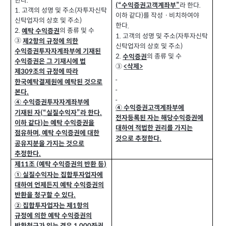
한다
.
라 한다
“수익증권고객계좌부”
.
(
1.
고객의 성명 및 주소
자투자신탁
(
이하 같다
를 작성ㆍ비치하여야
)
신탁업자의 상호 및 주소
)
한다
.
의 종류 및 수
2.
예탁 수익증권
1.
고객의 성명 및 주소
자투자신탁
(
③
제
항의 규정에 의한
2
신탁업자의 상호 및 주소
)
수익증권투자자계좌부에 기재된
의 종류 및 수
2.
수익증권
수익증권은 그 기재시에 법
③
삭제
<
>
제
조의 규정에 따라
309
한국예탁결제원에 예탁된 것으로
본다
.
④ 수익증권투자자계좌부에
④ 수익증권고객계좌부에
기재된 자
“실질수익자”라 한다
.
(
전자등록된 자는 해당수익증권에
이하 같다
는 예탁 수익증권을
)
대하여 적법한 권리를 가지는
점유하며
예탁 수익증권에 대한
,
것으로 추정한다
.
공유지분을 가지는 것으로
추정한다
.
제
조
예탁 수익증권의 반환 등
(
)
11
① 실질수익자는 집합투자업자에
대하여 언제든지 예탁 수익증권의
반환을 청구할 수 있다
.
② 집합투자업자는 제
항의
1
규정에 의한 예탁 수익증권의
반환청구가 있는 경우
좌권