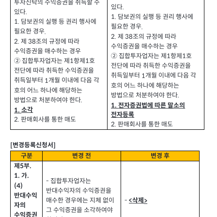
투자신탁의 수익증권을 취득할 수
있다
.
있다
.
1.
담보권의 실행 등 권리 행사에
1.
담보권의 실행 등 권리 행사에
필요한 경우
.
필요한 경우
.
2.
제
조의 규정에 따라
38
2.
제
조의 규정에 따라
38
수익증권을 매수하는 경우
수익증권을 매수하는 경우
② 집합투자업자는 제
항제
호
1
1
② 집합투자업자는 제
항제
호
1
1
전단에 따라 취득한 수익증권을
전단에 따라 취득한 수익증권을
취득일부터
개월 이내에 다음 각
1
취득일부터
개월 이내에 다음 각
1
호의 어느 하나에 해당하는
호의 어느 하나에 해당하는
방법으로 처분하여야 한다
.
방법으로 처분하여야 한다
.
1.
전자증권법에 따른 말소의
소각
1.
전자등록
판매회사를 통한 매도
2.
판매회사를 통한 매도
2.
변경등록신청서
[
]
구분
변경 전
변경 후
제
부
.
5
가
1.
.
집합투자업자는
-
(4)
반대수익자의 수익증권을
반대수익
매수한 경우에는 지체 없이
-
삭제
<
>
자의
그 수익증권을 소각하여야
수익증권