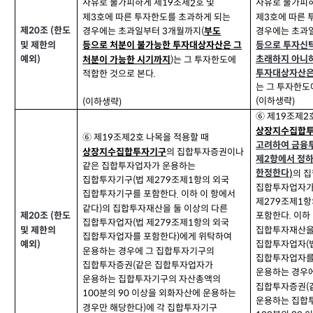
사유로 불가피하게 제
조제
호 및
사유로 불가피
2
19
제
호에 따른 투자한도를 초과하게 되는
제
호에 따른 
3
3
제
조
한도
(
20
경우에는 초과일부터
개월까지
경우에는 초과
3
(
부도
및 제한의
등으로 투자신
등으로 처분이 불가능한 투자대상자산은 그
예외
)
는 그 투자한도에
초래하지 아니
처분이 가능한 시기까지
)
투자대상자산은
적합한 것으로 본다
.
는 그 투자한도
이하생략
(
)
이하생략
(
)
⑥ 제
조제
2
19
상장지수집합
⑥ 제
조제
호 나목을 적용할 때
2
19
고려하여 금융
의 집합투자증권이나
상장지수집합투자기구
제
항에서 정
2
같은 집합투자업자가 운용하는
한정한다
의 
)
집합투자기구
법 제
조제
항의 외국
(
279
1
집합투자업자가
집합투자기구를 포함한다
이하 이 항에서
.
제
조제
항
279
1
같다
의 집합투자재산을 둘 이상의 다른
)
포함한다
이하
제
조
한도
.
(
20
집합투자업자
법 제
조제
항의 외국
(
279
1
집합투자재산을
및 제한의
집합투자업자를 포함한다
에게 위탁하여
)
집합투자업자
예외
(
)
운용하는 경우에 그 집합투자기구의
집합투자업자를
집합투자증권
같은 집합투자업자가
(
운용하는 경우
운용하는 집합투자기구의 자산총액의
집합투자증권
(
분의
이상을 외화자산에 운용하는
100
90
운용하는 집합
경우만 해당한다
에 각 집합투자기구
)