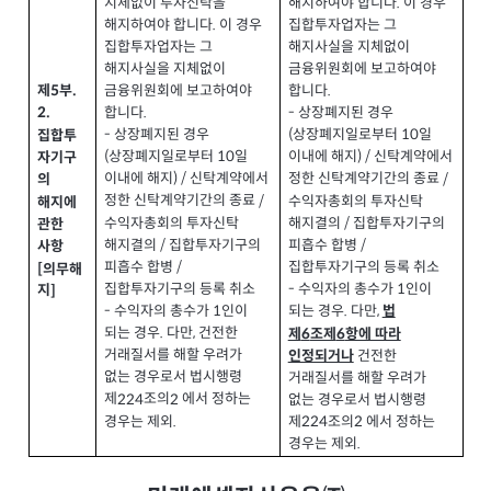
지체없이 투자신탁을
해지하여야 합니다
이 경우
.
해지하여야 합니다
이 경우
집합투자업자는 그
.
집합투자업자는 그
해지사실을 지체없이
해지사실을 지체없이
금융위원회에 보고하여야
금융위원회에 보고하여야
합니다
제
부
.
.
5
합니다
.
상장폐지된 경우
-
2.
상장폐지된 경우
-
상장폐지일로부터
일
(
10
집합투
상장폐지일로부터
일
(
10
이내에 해지
신탁계약에서
) /
자기구
이내에 해지
신탁계약에서
) /
정한 신탁계약기간의 종료
/
의
정한 신탁계약기간의 종료
/
수익자총회의 투자신탁
해지에
수익자총회의 투자신탁
해지결의
집합투자기구의
/
관한
해지결의
집합투자기구의
/
피흡수 합병
/
사항
피흡수 합병
/
집합투자기구의 등록 취소
[
의무해
집합투자기구의 등록 취소
수익자의 총수가
인이
-
1
지
]
수익자의 총수가
인이
-
1
되는 경우
다만
.
,
법
되는 경우
다만
건전한
.
,
제
조제
항에 따라
6
6
거래질서를 해할 우려가
건전한
인정되거나
없는 경우로서 법시행령
거래질서를 해할 우려가
제
조의
에서 정하는
224
2
없는 경우로서 법시행령
경우는 제외
.
제
조의
에서 정하는
224
2
경우는 제외
.