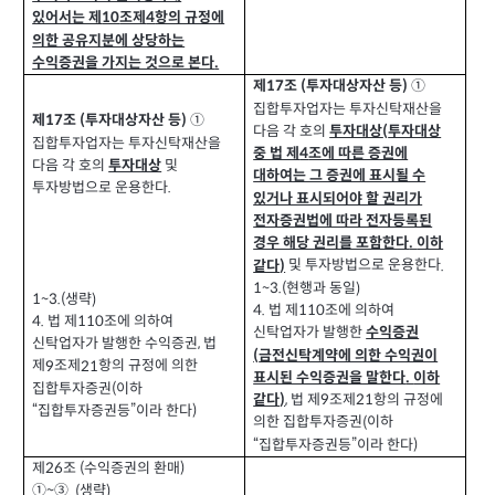
있어서는 제
조제
항의 규정에
10
4
의한 공유지분에 상당하는
수익증권을 가지는 것으로 본다
.
제
조
투자대상자산 등
①
(
)
17
집합투자업자는 투자신탁재산을
제
조
투자대상자산 등
①
(
)
17
다음 각 호의
투자대상
투자대상
(
집합투자업자는 투자신탁재산을
중 법 제
조에 따른 증권에
4
다음 각 호의
및
투자대상
대하여는 그 증권에 표시될 수
투자방법으로 운용한다
.
있거나 표시되어야 할 권리가
전자증권법에 따라 전자등록된
경우 해당 권리를 포함한다
이하
.
및 투자방법으로 운용한다
같다
.
)
현행과 동일
1~3.(
)
생략
1~3.(
)
4.
법 제
조에 의하여
110
4.
법 제
조에 의하여
110
신탁업자가 발행한
수익증권
신탁업자가 발행한 수익증권
법
,
금전신탁계약에 의한 수익권이
(
제
조제
항의 규정에 의한
9
21
표시된 수익증권을 말한다
이하
.
집합투자증권
이하
(
법 제
조제
항의 규정에
같다
,
9
21
)
“집합투자증권등”이라 한다
)
의한 집합투자증권
이하
(
“집합투자증권등”이라 한다
)
제
조
수익증권의 환매
(
)
26
①
③
생략
. (
)
~