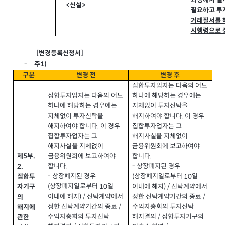
과정에서 일
신설
<
>
필요하고 투
거래질서를 
시행령으로 
변경등록신청서
[
]
1)
주
-
구분
변경 전
변경 후
집합투자업자는 다음의 어느
집합투자업자는 다음의 어느
하나에 해당하는 경우에는
하나에 해당하는 경우에는
지체없이 투자신탁을
지체없이 투자신탁을
해지하여야 합니다
이 경우
.
해지하여야 합니다
이 경우
집합투자업자는 그
.
집합투자업자는 그
해지사실을 지체없이
해지사실을 지체없이
금융위원회에 보고하여야
금융위원회에 보고하여야
합니다
제
부
.
.
5
합니다
.
상장폐지된 경우
-
2.
상장폐지된 경우
-
상장폐지일로부터
일
(
10
집합투
상장폐지일로부터
일
(
10
이내에 해지
신탁계약에서
) /
자기구
이내에 해지
신탁계약에서
) /
정한 신탁계약기간의 종료
/
의
정한 신탁계약기간의 종료
/
수익자총회의 투자신탁
해지에
수익자총회의 투자신탁
해지결의
집합투자기구의
/
관한