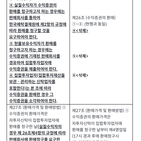
④ 실질수익자가 수익증권의
환매를 청구하고자 하는 경우에는
제
조
수익증권의 환매
(
)
판매회사를 통하여
26
①
③
현행과 동일
. (
)
한국예탁결제원에 제
항의 규정에
~
2
④
삭제
>
따라 환매를 청구할 것을
<
요구하여야 한다
.
⑤ 현물보유수익자가 환매를
청구하고자 하는 경우에는
⑤
삭제
>
수익증권에 기재된 판매회사를
<
경유하여 집합투자업자에
수익증권을 제출하여야 한다
.
⑥
삭제
>
⑥ 집합투자업자
집합투자재산을
<
(
보관ㆍ관리하는 신탁업자를
포함한다
는 본 조에 따라
)
수익증권을 환매한 경우 그
수익증권을 소각하여야 한다
.
제
조
환매가격 및 환매방법
①
(
)
27
제
조
환매가격 및 환매방법
①
(
)
27
수익증권의 환매가격은
수익증권의 환매가격은
자투자신탁이 집합투자업자에
자투자신탁이 집합투자업자에
환매를 청구한 날
실질수익자의
(
환매를 청구한 날부터 제
영업일
4
경우 제
조제
항의 규정에 따라
26
4
시 경과 후에 환매청구시
(17
판매회사에 환매청구를 요구한