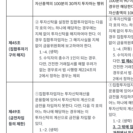
분의
이
100
90
자산총액의
분의
까지 투자하는 행위
100
30
경우만 해당한
자산총액의
10
② 투자신탁을
② 투자신탁을 설정한 집합투자업자는 다음
각 호의 어느 
각 호의 어느 하나에 해당하는 경우에는
지체 없이 투자
지체 없이 투자신탁을 해지하여야 한다
이
.
경우 집합투자
경우 집합투자업자는 그 해지사실을 지체
없이 금융위원
제
조
45
없이 금융위원회에 보고하여야 한다
.
좌동
1.~4. (
)
집합투자기
(
생략
1.~4. (
)
수익자의 
5.
구의 해지
)
수익자의 총수가
인이 되는 경우
5.
1
.
다만
법 제
,
6
다만
건전한 거래질서를 해할 우려가
,
건전한 거래
없는 경우로서 법 시행령 제
조의
224
경우로서 법 
에서 정하는 경우는 제외
2
에서 정하는
2
①집합투자업자
운용함에 있어
①집합투자업자는 투자신탁재산을
금전을 차입하
운용함에 있어서 투자신탁의 계산으로
어느 하나에 해
금전을 차입하지 못한다
다만
다음 각 호의
,
.
투자신탁의 계산
어느 하나에 해당하는 경우에는 이
제
조
49
있다
.
투자신탁의 계산으로 금전을 차입할 수
금전차입
(
생략
1.~2. (
)
있다
.
등의 제한
)
그 밖에 
3.
생략
1.~2. (
)