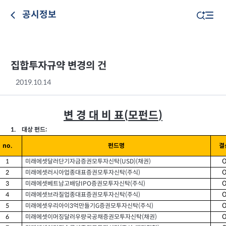
공시정보
집합투자규약 변경의 건
2019.10.14
변 경 대 비 표
모펀드
(
)
1.
:
대상 펀드
펀드명
결
no.
미래에셋달러단기자금증권모투자신탁
채권
1
(USD)(
)
미래에셋러시아업종대표증권모투자신탁
주식
2
(
)
미래에셋베트남고배당
증권모투자신탁
주식
3
IPO
(
)
미래에셋브라질업종대표증권모투자신탁
주식
4
(
)
미래에셋우리아이
억만들기
증권모투자신탁
주식
5
3
G
(
)
미래에셋이머징달러우량국공채증권모투자신탁
채권
6
(
)