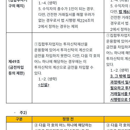
좌동
1.~4. (
)
집합투자기
(
생략
1.~4. (
)
수익자의 
5.
구의 해지
)
수익자의 총수가
인이 되는 경우
5.
1
.
다만
법 제
,
6
다만
건전한 거래질서를 해할 우려가
,
건전한 거래
없는 경우로서 법 시행령 제
조의
224
경우로서 법 
에서 정하는 경우는 제외
2
에서 정하는
2
①집합투자업자
운용함에 있어
①집합투자업자는 투자신탁재산을
금전을 차입하
운용함에 있어서 투자신탁의 계산으로
어느 하나에 해
금전을 차입하지 못한다
다만
다음 각 호의
,
.
투자신탁의 계산
어느 하나에 해당하는 경우에는 이
제
조
49
있다
.
투자신탁의 계산으로 금전을 차입할 수
금전차입
(
생략
1.~2. (
)
있다
.
등의 제한
)
그 밖에 
3.
생략
1.~2. (
)
과정에서 일
신설
<
>
필요하고 투
거래질서를 
시행령으로 
2)
주
-
구분
정정 전
② 다음 각 호의 어느 하나에 해당하는
② 다음 각 호