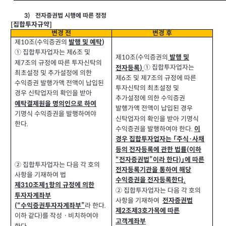
전자증권법 시행에 따른 정정
3)
집합투자규약
[
]
변경 전
변경 후
제
조
수익증권의
(
발행 및 예탁
10
)
① 집합투자업자는 제
조 및
6
제
조
수익증권의
(
발행 및
10
제
조의 규정에 따른 투자신탁의
7
① 집합투자업자는
전자등록
)
최초설정 및 추가설정에 의한
제
조 및 제
조의 규정에 따른
6
7
수익증권 발행가액 전액이 납입된
투자신탁의 최초설정 및
경우 신탁업자의 확인을 받아
추가설정에 의한 수익증권
예탁결제원을 명의인으로 하여
발행가액 전액이 납입된 경우
기명식 수익증권을 발행하여야
신탁업자의 확인을 받아 기명식
한다
.
수익증권을 발행하여야 한다
.
이
경우 집합투자업자는 「주식·사채
등의 전자등록에 관한 법률
이하
(
“전자증권법”이라 한다
」에 따른
)
② 집합투자업자는 다음 각 호의
전자등록기관을 통하여 해당
사항을 기재하여 법
수익증권을 전자등록한다
.
제
조제
항의 규정에 의한
1
310
② 집합투자업자는 다음 각 호의
투자자계좌부
사항을 기재하여
전자증권법
라 한다
“수익증권투자자계좌부”
.
(
제
조제
호가목에 따른
3
2
이하 같다
를 작성ㆍ비치하여야
)
고객계좌부