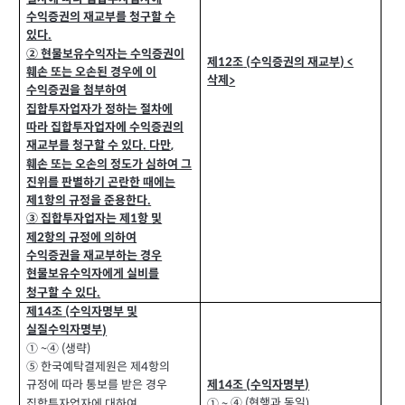
수익증권의 재교부를 청구할 수
있다
.
② 현물보유수익자는 수익증권이
제
조
수익증권의 재교부
(
) <
12
훼손 또는 오손된 경우에 이
삭제
>
수익증권을 첨부하여
집합투자업자가 정하는 절차에
따라 집합투자업자에 수익증권의
재교부를 청구할 수 있다
다만
,
.
훼손 또는 오손의 정도가 심하여 그
진위를 판별하기 곤란한 때에는
제
항의 규정을 준용한다
1
.
③ 집합투자업자는 제
항 및
1
제
항의 규정에 의하여
2
수익증권을 재교부하는 경우
현물보유수익자에게 실비를
청구할 수 있다
.
제
조
수익자명부 및
(
14
실질수익자명부
)
①
생략
)
~④ (
⑤ 한국예탁결제원은 제
항의
4
제
조
수익자명부
(
)
규정에 따라 통보를 받은 경우
14
④
현행과 동일
① ~
집합투자업자에 대하여
)
(