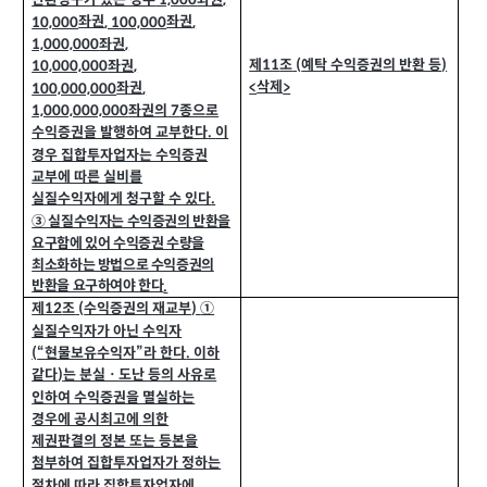
1,000
,
좌권
좌권
10,000
, 100,000
,
좌권
1,000,000
,
제
조
예탁 수익증권의 반환 등
11
(
)
좌권
10,000,000
,
삭제
<
>
좌권
100,000,000
,
좌권의
종으로
1,000,000,000
7
수익증권을 발행하여 교부한다
이
.
경우 집합투자업자는 수익증권
교부에 따른 실비를
실질수익자에게 청구할 수 있다
.
③ 실질수익자는 수익증권의 반환을
요구함에 있어 수익증권 수량을
최소화하는 방법으로 수익증권의
반환을 요구하여야 한다
.
제
조
수익증권의 재교부
①
(
)
12
실질수익자가 아닌 수익자
“현물보유수익자”라 한다
이하
(
.
같다
는 분실ㆍ도난 등의 사유로
)
인하여 수익증권을 멸실하는
경우에 공시최고에 의한
제권판결의 정본 또는 등본을
첨부하여 집합투자업자가 정하는
절차에 따라 집합투자업자에