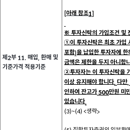
아래 참조
[
1]
※ 투자신탁의 가입조건 및 
①이 투자신탁은 최초 가입 
포함
을 납입한 투자자에 한
)
제
부
매입
환매 및
2
11.
,
금액은 제한을 두지 아니합
기준가격 적용기준
②투자자는 이 투자신탁을 
이상 유지해야 합니다
다만
.
인하여 잔고가
만원 미
500
있습니다
.
생략
(3)~(4) <
>
집합투자증권의 일부환