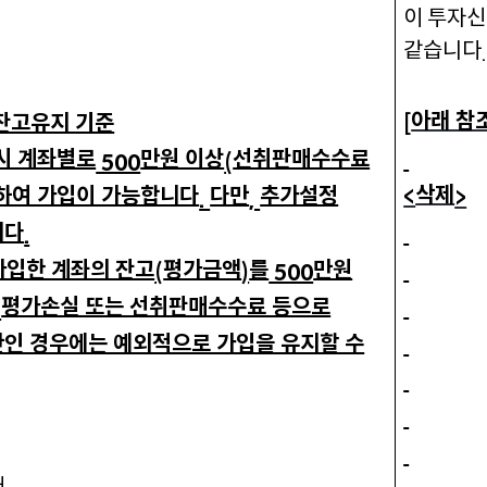
이 투자신
같습니다
아래 참
잔고유지 기준
[
시 계좌별로
만원 이상
선취판매수수료
500
(
삭제
하여 가입이 가능합니다
다만
추가설정
<
>
.
,
니다
.
가입한 계좌의 잔고
평가금액
를
만원
(
)
500
평가손실 또는 선취판매수수료 등으로
,
만인 경우에는 예외적으로 가입을 유지할 수
매