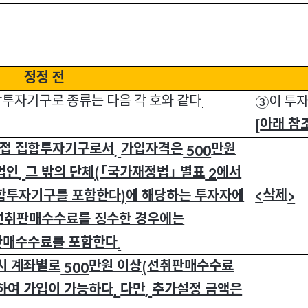
정정 전
투자기구로 종류는 다음 각 호와 같다
이 투
③
.
아래 참
[
간접 집합투자기구로서
가입자격은
만원
,
500
법인
그 밖의 단체
「국가재정법」 별표
에서
,
(
2
삭제
집합투자기구를 포함한다
에 해당하는 투자자에
<
>
)
 선취판매수수료를 징수한 경우에는
판매수수료를 포함한다
.
시 계좌별로
만원 이상
선취판매수수료
500
(
하여 가입이 가능하다
다만
추가설정 금액은
.
,