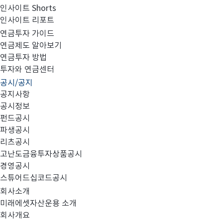
인사이트 Shorts
인사이트 리포트
집합투자규약 및 투자설명서 변경의 건
연금투자 가이드
연금제도 알아보기
연금투자 방법
투자와 연금센터
공시/공지
공지사항
대상 펀드
미래에셋스마트헤지펀드셀렉션혼합자산
1.
:
공시정보
펀드공시
변경 사항
자본시장법 시행령 개정에 따른 최소 투
2.
:
파생공시
효력발생일
년
월
일
월
3.
:
2019
10
14
(
)
리츠공시
고난도금융투자상품공시
변경 내용
4.
:
경영공시
투자설명서
[
]
스튜어드십코드공시
회사소개
구분
미래에셋자산운용 소개
회사개요
제
부
종류형 구조
[
2
6.
]