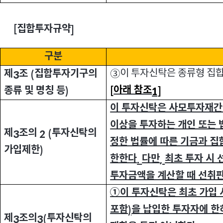
집합투자규약
[
]
구분
이 투자신탁은 종류형 집합
제
조
집합투자기구의
③
3
(
아래 참조
종류 및 명칭 등
[
1]
)
이 투자신탁은 사모투자재
이상을 투자하는 개인 또는 
제
조의
투자신탁의
3
2 (
정한 법률에 따른 기금과 
가입제한
)
한한다
다만
최초 투자 시
.
,
투자금액을 계산할 때 선취
①이 투자신탁은 최초 가입 
포함
을 납입한 투자자에 한
)
제
조의
투자신탁의
3
3(