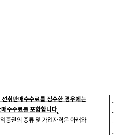
아래 참
[
생략
(1) <
가입
(2)
삭제
<
>
간접 집합투자기구로서
가입자격은
만원
,
500
법인
그 밖의 단체
「국가재정법」 별표
에서
,
(
2
집합투자기구를 포함한다
에 해당하는 투자자에
)
시 선취판매수수료를 징수한 경우에는
판매수수료를 포함합니다
.
익증권의 종류 및 가입자격은 아래와