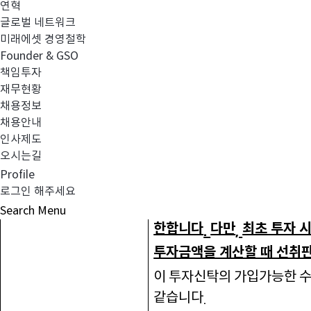
연혁
아래 참조
집합투자기구의 구조
[
1]
글로벌 네트워크
미래에셋 경영철학
Founder & GSO
책임투자
생략
재무현황
(1) <
>
채용정보
채용안내
가입자격
(2)
인사제도
오시는길
이 투자신탁은 사모투자재
Profile
이상을 투자하는 개인 또는 
로그인 해주세요
정한 법률에 따른 기금과 
Search
Menu
한합니다
다만
최초 투자 
.
,
투자금액을 계산할 때 선취
이 투자신탁의 가입가능한 수
같습니다
.