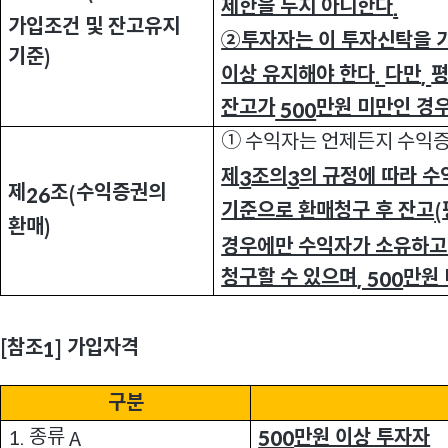
제한을 두지 아니한다
.
가입조건 및 잔고유지
②투자자는 이 투자신탁을 
기준
)
이상 유지해야 한다
다만
평
.
,
잔고가
만원 미만인 경
500
①
수익자는 언제든지 수익증
제
조의
의 규정에 따라 
3
3
제
조
수익증권의
26
(
기준으로 환매청구 후 잔고
(
환매
)
경우에만 수익자가 소유하고 
청구할 수 있으며
만원
, 500
참조
가입자격
[
1]
구분
종류
만원 이상 투자자
1.
A
500