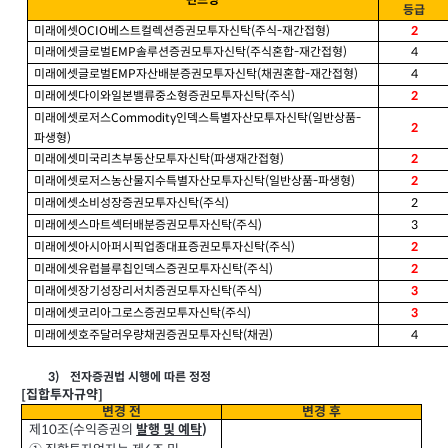
펀드명
등급
미래에셋
베스트컬렉션증권모투자신탁
주식
재간접형
OCIO
(
-
)
2
미래에셋글로벌
솔루션증권모투자신탁
주식혼합
재간접형
4
EMP
(
-
)
미래에셋글로벌
자산배분증권모투자신탁
채권혼합
재간접형
4
EMP
(
-
)
미래에셋다이와일본밸류중소형증권모투자신탁
주식
(
)
2
미래에셋로저스
인덱스특별자산모투자신탁
일반상품
Commodity
(
-
2
파생형
)
미래에셋미국리츠부동산모투자신탁
파생재간접형
(
)
2
미래에셋로저스농산물지수특별자산모투자신탁
일반상품
파생형
(
-
)
2
미래에셋소비성장증권모투자신탁
주식
2
(
)
미래에셋스마트섹터배분증권모투자신탁
주식
3
(
)
미래에셋아시아퍼시픽업종대표증권모투자신탁
주식
(
)
2
미래에셋유럽블루칩인덱스증권모투자신탁
주식
(
)
2
미래에셋장기성장리서치증권모투자신탁
주식
(
)
3
미래에셋코리아그로스증권모투자신탁
주식
(
)
3
미래에셋호주달러우량채권증권모투자신탁
채권
4
(
)
전자증권법 시행에 따른 정정
3)
집합투자규약
[
]
변경 전
변경 후
제
조
수익증권의
(
발행 및 예탁
10
)