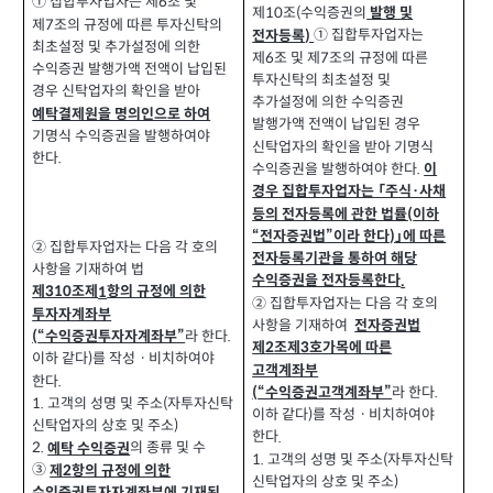
① 집합투자업자는 제
조 및
6
제
조
수익증권의
(
발행 및
10
제
조의 규정에 따른 투자신탁의
7
① 집합투자업자는
전자등록
)
최초설정 및 추가설정에 의한
제
조 및 제
조의 규정에 따른
6
7
수익증권 발행가액 전액이 납입된
투자신탁의 최초설정 및
경우 신탁업자의 확인을 받아
추가설정에 의한 수익증권
예탁결제원을 명의인으로 하여
발행가액 전액이 납입된 경우
기명식 수익증권을 발행하여야
신탁업자의 확인을 받아 기명식
한다
.
수익증권을 발행하여야 한다
.
이
경우 집합투자업자는 「주식·사채
등의 전자등록에 관한 법률
이하
(
“전자증권법”이라 한다
」에 따른
)
② 집합투자업자는 다음 각 호의
전자등록기관을 통하여 해당
사항을 기재하여 법
수익증권을 전자등록한다
.
제
조제
항의 규정에 의한
1
310
② 집합투자업자는 다음 각 호의
투자자계좌부
사항을 기재하여
전자증권법
라 한다
“수익증권투자자계좌부”
.
(
제
조제
호가목에 따른
3
2
이하 같다
를 작성ㆍ비치하여야
)
고객계좌부
한다
.
라 한다
“수익증권고객계좌부”
.
(
1.
고객의 성명 및 주소
자투자신탁
(
이하 같다
를 작성ㆍ비치하여야
)
신탁업자의 상호 및 주소
)
한다
.
의 종류 및 수
2.
예탁 수익증권
1.
고객의 성명 및 주소
자투자신탁
(
③
제
항의 규정에 의한
2
신탁업자의 상호 및 주소
)
수익증권투자자계좌부에 기재된