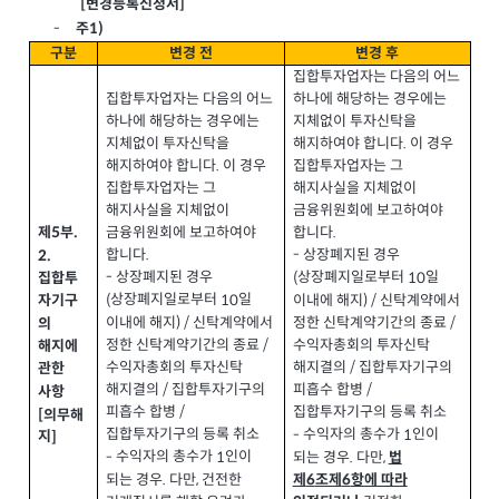
변경등록신청서
[
]
1)
주
-
구분
변경 전
변경 후
집합투자업자는 다음의 어느
집합투자업자는 다음의 어느
하나에 해당하는 경우에는
하나에 해당하는 경우에는
지체없이 투자신탁을
지체없이 투자신탁을
해지하여야 합니다
이 경우
.
해지하여야 합니다
이 경우
집합투자업자는 그
.
집합투자업자는 그
해지사실을 지체없이
해지사실을 지체없이
금융위원회에 보고하여야
금융위원회에 보고하여야
합니다
제
부
.
.
5
합니다
.
상장폐지된 경우
-
2.
상장폐지된 경우
-
상장폐지일로부터
일
(
10
집합투
상장폐지일로부터
일
(
10
이내에 해지
신탁계약에서
) /
자기구
이내에 해지
신탁계약에서
) /
정한 신탁계약기간의 종료
/
의
정한 신탁계약기간의 종료
/
수익자총회의 투자신탁
해지에
수익자총회의 투자신탁
해지결의
집합투자기구의
/
관한
해지결의
집합투자기구의
/
피흡수 합병
/
사항
피흡수 합병
/
집합투자기구의 등록 취소
[
의무해
집합투자기구의 등록 취소
수익자의 총수가
인이
-
1
지
]
수익자의 총수가
인이
-
1
되는 경우
다만
.
,
법
되는 경우
다만
건전한
.
,
제
조제
항에 따라
6
6