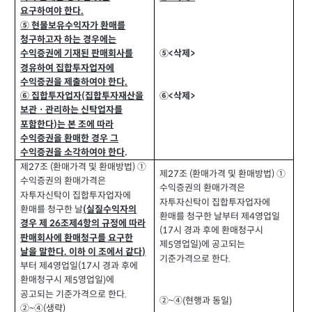
요구하여야 한다
.
⑤ 현물보유수익자가 환매를
청구하고자 하는 경우에는
⑤
삭제
>
수익증권에 기재된 판매회사를
<
경유하여 집합투자업자에
수익증권을 제출하여야 한다
.
⑥
삭제
>
⑥ 집합투자업자
집합투자재산을
<
(
보관ㆍ관리하는 신탁업자를
포함한다
는 본 조에 따라
)
수익증권을 환매한 경우 그
수익증권을 소각하여야 한다
.
제
조
환매가격 및 환매방법
①
(
)
27
제
조
환매가격 및 환매방법
①
(
)
27
수익증권의 환매가격은
수익증권의 환매가격은
자투자신탁이 집합투자업자에
자투자신탁이 집합투자업자에
환매를 청구한 날
실질수익자의
(
환매를 청구한 날부터 제
영업일
4
경우 제
조제
항의 규정에 따라
26
4
시 경과 후에 환매청구시
(17
판매회사에 환매청구를 요구한
제
영업일
에 공고되는
5
)
날을 말한다
이하 이 조에서 같다
.
)
기준가격으로 한다
.
부터 제
영업일
시 경과 후에
4
(17
환매청구시 제
영업일
에
5
)
공고되는 기준가격으로 한다
.
②
④
현행과 동일
(
)
~
②
④
생략
(
)
~