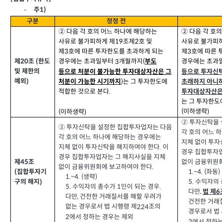
1)
주
-
구분
정정 전
② 다음 각 호의 어느 하나에 해당하는
② 다음 각 호
사유로 불가피하게 제
조제
호 및
사유로 불가피
2
19
제
호에 따른 투자한도를 초과하게 되는
제
호에 따른 
3
3
제
조
한도
(
20
경우에는 초과일부터
개월까지
경우에는 초과
3
(
부도
및 제한의
등으로 투자신
등으로 처분이 불가능한 투자대상자산은 그
예외
)
는 그 투자한도에
초래하지 아니
처분이 가능한 시기까지
)
투자대상자산은
적합한 것으로 본다
.
는 그 투자한도
이하생략
(
)
이하생략
(
)
② 투자신탁을
② 투자신탁을 설정한 집합투자업자는 다음
각 호의 어느 
각 호의 어느 하나에 해당하는 경우에는
지체 없이 투자
지체 없이 투자신탁을 해지하여야 한다
이
.
경우 집합투자
경우 집합투자업자는 그 해지사실을 지체
없이 금융위원
제
조
45
없이 금융위원회에 보고하여야 한다
.
좌동
1.~4. (
)
집합투자기
(
생략
1.~4. (
)
수익자의 
5.
구의 해지
)
수익자의 총수가
인이 되는 경우
5.
1
.
다만
법 제
,
6
다만
건전한 거래질서를 해할 우려가
,
건전한 거래
없는 경우로서 법 시행령 제
조의
224
경우로서 법 
에서 정하는 경우는 제외
2
에서 정하는
2