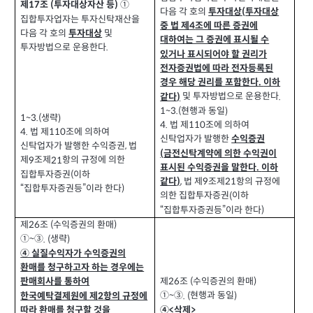
제
조
투자대상자산 등
①
(
)
17
다음 각 호의
투자대상
투자대상
(
집합투자업자는 투자신탁재산을
중 법 제
조에 따른 증권에
4
다음 각 호의
및
투자대상
대하여는 그 증권에 표시될 수
투자방법으로 운용한다
.
있거나 표시되어야 할 권리가
전자증권법에 따라 전자등록된
경우 해당 권리를 포함한다
이하
.
및 투자방법으로 운용한다
같다
.
)
현행과 동일
1~3.(
)
생략
1~3.(
)
4.
법 제
조에 의하여
110
4.
법 제
조에 의하여
110
신탁업자가 발행한
수익증권
신탁업자가 발행한 수익증권
법
,
금전신탁계약에 의한 수익권이
(
제
조제
항의 규정에 의한
9
21
표시된 수익증권을 말한다
이하
.
집합투자증권
이하
(
법 제
조제
항의 규정에
같다
,
9
21
)
“집합투자증권등”이라 한다
)
의한 집합투자증권
이하
(
“집합투자증권등”이라 한다
)
제
조
수익증권의 환매
(
)
26
①
③
생략
. (
)
~
④ 실질수익자가 수익증권의
환매를 청구하고자 하는 경우에는
제
조
수익증권의 환매
(
)
판매회사를 통하여
26
①
③
현행과 동일
. (
)
한국예탁결제원에 제
항의 규정에
~
2
④
삭제
>
따라 환매를 청구할 것을
<