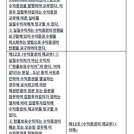
수익증권을 발행하여 교부한다
이
.
경우 집합투자업자는 수익증권
교부에 따른 실비를
실질수익자에게 청구할 수 있다
.
③ 실질수익자는 수익증권의 반환을
요구함에 있어 수익증권 수량을
최소화하는 방법으로 수익증권의
반환을 요구하여야 한다
.
제
조
수익증권의 재교부
①
(
)
12
실질수익자가 아닌 수익자
“현물보유수익자”라 한다
이하
(
.
같다
는 분실ㆍ도난 등의 사유로
)
인하여 수익증권을 멸실하는
경우에 공시최고에 의한
제권판결의 정본 또는 등본을
첨부하여 집합투자업자가 정하는
절차에 따라 집합투자업자에
수익증권의 재교부를 청구할 수
있다
.
② 현물보유수익자는 수익증권이
제
조
수익증권의 재교부
(
) <
12
훼손 또는 오손된 경우에 이
삭제
>
수익증권을 첨부하여