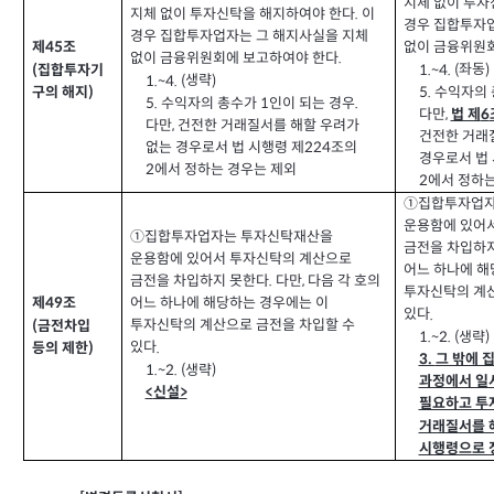
지체 없이 투자
지체 없이 투자신탁을 해지하여야 한다
이
.
경우 집합투자
경우 집합투자업자는 그 해지사실을 지체
없이 금융위원
제
조
45
없이 금융위원회에 보고하여야 한다
.
좌동
1.~4. (
)
집합투자기
(
생략
1.~4. (
)
수익자의 
5.
구의 해지
)
수익자의 총수가
인이 되는 경우
5.
1
.
다만
법 제
,
6
다만
건전한 거래질서를 해할 우려가
,
건전한 거래
없는 경우로서 법 시행령 제
조의
224
경우로서 법 
에서 정하는 경우는 제외
2
에서 정하는
2
①집합투자업자
운용함에 있어
①집합투자업자는 투자신탁재산을
금전을 차입하
운용함에 있어서 투자신탁의 계산으로
어느 하나에 해
금전을 차입하지 못한다
다만
다음 각 호의
,
.
투자신탁의 계산
어느 하나에 해당하는 경우에는 이
제
조
49
있다
.
투자신탁의 계산으로 금전을 차입할 수
금전차입
(
생략
1.~2. (
)
있다
.
등의 제한
)
그 밖에 
3.
생략
1.~2. (
)
과정에서 일
신설
<
>
필요하고 투
거래질서를 
시행령으로 