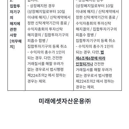
합니다
.
상장폐지된 경우
-
2.
상장폐지된 경우
-
상장폐지일로부터
일
(
10
집합투
상장폐지일로부터
일
(
10
이내에 해지
신탁계약에서
) /
자기구
이내에 해지
신탁계약에서
) /
정한 신탁계약기간의 종료
/
의
정한 신탁계약기간의 종료
/
수익자총회의 투자신탁
해지에
수익자총회의 투자신탁
해지결의
집합투자기구의
/
관한
해지결의
집합투자기구의
/
피흡수 합병
/
사항
피흡수 합병
/
집합투자기구의 등록 취소
[
의무해
집합투자기구의 등록 취소
수익자의 총수가
인이
-
1
지
]
수익자의 총수가
인이
-
1
되는 경우
다만
.
,
법
되는 경우
다만
건전한
.
,
제
조제
항에 따라
6
6
거래질서를 해할 우려가
건전한
인정되거나
없는 경우로서 법시행령
거래질서를 해할 우려가
제
조의
에서 정하는
224
2
없는 경우로서 법시행령
경우는 제외
.
제
조의
에서 정하는
224
2
경우는 제외
.
미래에셋자산운용㈜