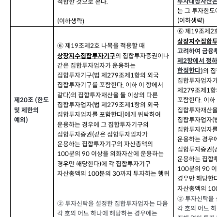
투자대상자산은
적합한 것으로 본다
.
는 그 투자한도
이하생략
(
)
이하생략
(
)
⑥ 제
조제
2
19
상장지수집합
⑥ 제
조제
호 나목을 적용할 때
2
19
고려하여 금융
의 집합투자증권이나
상장지수집합투자기구
제
항에서 정
2
같은 집합투자업자가 운용하는
한정한다
의 
)
집합투자기구
법 제
조제
항의 외국
(
279
1
집합투자업자가
집합투자기구를 포함한다
이하 이 항에서
.
제
조제
항
279
1
같다
의 집합투자재산을 둘 이상의 다른
)
포함한다
이하
제
조
한도
.
(
20
집합투자업자
법 제
조제
항의 외국
(
279
1
집합투자재산을
및 제한의
집합투자업자를 포함한다
에게 위탁하여
)
집합투자업자
예외
(
)
운용하는 경우에 그 집합투자기구의
집합투자업자를
집합투자증권
같은 집합투자업자가
(
운용하는 경우
운용하는 집합투자기구의 자산총액의
집합투자증권
(
분의
이상을 외화자산에 운용하는
100
90
운용하는 집합
경우만 해당한다
에 각 집합투자기구
)
분의
이
100
90
자산총액의
분의
까지 투자하는 행위
100
30
경우만 해당한
자산총액의
10
② 투자신탁을
② 투자신탁을 설정한 집합투자업자는 다음
각 호의 어느 
각 호의 어느 하나에 해당하는 경우에는