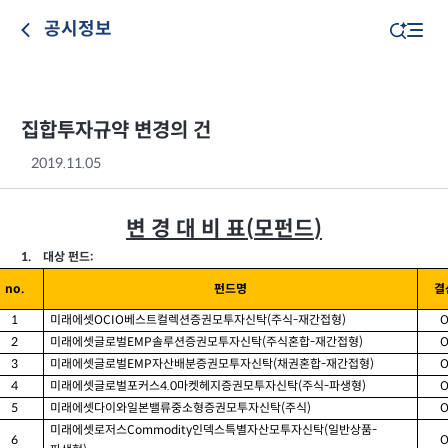
공시정보
집합투자규약 변경의 건
2019.11.05
변 경 대 비 표
모펀드
(
)
1.
:
대상 펀드
펀드명
결
no.
미래에셋
베스트컬렉션증권모투자신탁
주식
재간접형
1
OCIO
(
-
)
미래에셋글로벌
솔루션증권모투자신탁
주식혼합
재간접형
2
EMP
(
-
)
미래에셋글로벌
자산배분증권모투자신탁
채권혼합
재간접형
3
EMP
(
-
)
미래에셋글로벌포커스
마켓헤지증권모투자신탁
주식
파생형
4
4.0
(
-
)
미래에셋다이와일본밸류중소형증권모투자신탁
주식
5
(
)
미래에셋로저스
인덱스특별자산모투자신탁
일반상품
Commodity
(
-
6