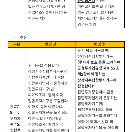
거래질서를 해할 우려가
건전한
인정되거나
없는 경우로서 법시행령
거래질서를 해할 우려가
제
조의
에서 정하는
224
2
없는 경우로서 법시행령
경우는 제외
.
제
조의
에서 정하는
224
2
경우는 제외
.
2
주
-
구분
변경 전
변경 후
☞ 나목을 적용할 때
상장지수집합투자기구
투자자 보호 등을 고려하여
(
☞ 나목을 적용할 때
금융투자업규정 제
조
4-52
상장지수집합투자기구의
제
항에서 정하는
2
집합투자증권이나 같은
상장지수집합투자기구에
집합투자업자가 운용하는
의
한정한다
)
집합투자기구
법
(
집합투자증권이나 같은
제
조제
항의 외국
279
1
집합투자업자가 운용하는
집합투자기구를 포함한다
.
집합투자기구
법
(
제
부
.
2
이하 이 항에서 같다
의
)
제
조제
항의 외국
279
1
나
8.
.
집합투자재산을 둘 이상의
집합투자기구를 포함한다
.
투자제
다른 집합투자업자
법
(
이하 이 항에서 같다
의
)
한
/ 5.
제
조제
항의 외국
279
1
집합투자재산을 둘 이상의
집합투
집합투자업자를 포함한다
)