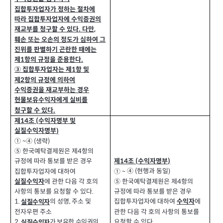
집합투자업자가 정하는 절차에
따라 집합투자업자에 수익증권의
재교부를 청구할 수 있다
다만
,
.
훼손 또는 오손의 정도가 심하여 그
진위를 판별하기 곤란한 때에는
제
항의 규정을 준용한다
1
.
③ 집합투자업자는 제
항 및
1
제
항의 규정에 의하여
2
수익증권을 재교부하는 경우
현물보유수익자에게 실비를
청구할 수 있다
.
제
조
수익자명부 및
(
14
실질수익자명부
)
①
생략
)
~④ (
⑤ 한국예탁결제원은 제
항의
4
제
조
수익자명부
(
)
규정에 따라 통보를 받은 경우
14
④
현행과 동일
① ~
집합투자업자에 대하여
)
(
에 관한 다음 각 호의
⑤ 한국예탁결제원은 제
항의
실질수익자
4
사항의 통보를 요청할 수 있다
규정에 따라 통보를 받은 경우
.
집합투자업자에 대하여
에
수익자
의 성명
주소 및
1.
,
실질수익자
관한 다음 각 호의 사항의 통보를
전자우편 주소
요청할 수 있다
.
2.
가 보유한 수익권의
실질수익자