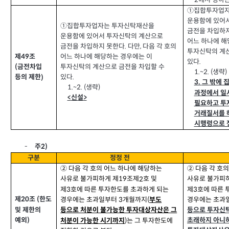
①집합투자업자
운용함에 있어
①집합투자업자는 투자신탁재산을
금전을 차입하
운용함에 있어서 투자신탁의 계산으로
어느 하나에 해
금전을 차입하지 못한다
다만
다음 각 호의
,
.
투자신탁의 계산
어느 하나에 해당하는 경우에는 이
제
조
49
있다
.
투자신탁의 계산으로 금전을 차입할 수
금전차입
(
생략
1.~2. (
)
있다
.
등의 제한
)
그 밖에 
3.
생략
1.~2. (
)
과정에서 일
신설
<
>
필요하고 투
거래질서를 
시행령으로 
2)
주
-
구분
정정 전
② 다음 각 호의 어느 하나에 해당하는
② 다음 각 호
사유로 불가피하게 제
조제
호 및
사유로 불가피
2
19
제
호에 따른 투자한도를 초과하게 되는
제
호에 따른 
3
3
제
조
한도
(
20
경우에는 초과일부터
개월까지
경우에는 초과
3
(
부도
및 제한의
등으로 투자신
등으로 처분이 불가능한 투자대상자산은 그
예외
)
는 그 투자한도에
초래하지 아니
처분이 가능한 시기까지
)