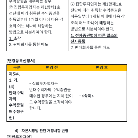
수익증권을 매수하는 경우
② 집합투자업자는 제
항제
호
1
1
② 집합투자업자는 제
항제
호
1
1
전단에 따라 취득한 수익증권을
전단에 따라 취득한 수익증권을
취득일부터
개월 이내에 다음 각
1
취득일부터
개월 이내에 다음 각
1
호의 어느 하나에 해당하는
호의 어느 하나에 해당하는
방법으로 처분하여야 한다
.
방법으로 처분하여야 한다
.
1.
전자증권법에 따른 말소의
소각
1.
전자등록
판매회사를 통한 매도
2.
판매회사를 통한 매도
2.
변경등록신청서
[
]
구분
변경 전
변경 후
제
부
.
5
가
1.
.
집합투자업자는
-
(4)
반대수익자의 수익증권을
반대수익
매수한 경우에는 지체 없이
-
삭제
<
>
자의
그 수익증권을 소각하여야
수익증권
합니다
.
매수청구
권
)
자본시장법 관련 개정사항 반영
4)
집합투자규약
[
]