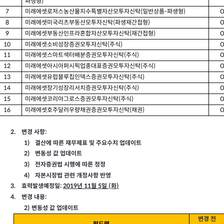
파생형
)
미래에셋로저스농산물지수특별자산모투자신탁
일반상품
파생형
7
(
-
)
미래에셋미국리츠부동산모투자신탁
파생재간접형
8
(
)
미래에셋부동산인프라혼합자산모투자신탁
재간접형
9
(
)
미래에셋소비성장증권모투자신탁
주식
10
(
)
미래에셋스마트섹터배분증권모투자신탁
주식
11
(
)
미래에셋아시아퍼시픽업종대표증권모투자신탁
주식
12
(
)
미래에셋유럽블루칩인덱스증권모투자신탁
주식
13
(
)
미래에셋장기성장리서치증권모투자신탁
주식
14
(
)
미래에셋코리아그로스증권모투자신탁
주식
15
(
)
미래에셋호주달러우량채권증권모투자신탁
채권
16
(
)
2.
:
변경 사항
1)
결산에 따른 재무제표 및 주요수치 업데이트
2)
변동성 값 업데이트
3)
전자증권법 시행에 따른 정정
4)
자본시장법 관련 개정사항 반영
3.
:
2019
11
5
(
)
효력발생예정일
년
월
일
화
4.
:
변경 내용
2)
변동성 값 업데이트
변경 전