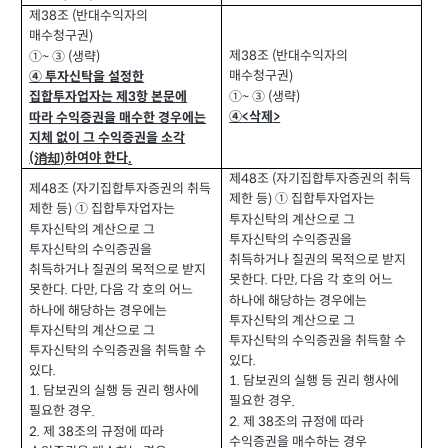
제
조
반대수익자의
(
38
매수청구권
)
제
조
반대수익자의
(
38
①
③
생략
(
)
~
매수청구권
)
④ 투자신탁을 설정한
①
③
생략
(
)
~
집합투자업자는 제
항 본문에
3
④
삭제
>
<
따라 수익증권을 매수한 경우에는
지체 없이 그 수익증권을 소각
消却
(
하여야 한다
)
.
제
조
자기집합투자증권의 취득
(
48
제
조
자기집합투자증권의 취득
(
48
제한 등
① 집합투자업자는
)
제한 등
① 집합투자업자는
)
투자신탁의 계산으로 그
투자신탁의 계산으로 그
투자신탁의 수익증권을
투자신탁의 수익증권을
취득하거나 질권의 목적으로 받지
취득하거나 질권의 목적으로 받지
못한다
다만
다음 각 호의 어느
.
,
못한다
다만
다음 각 호의 어느
.
,
하나에 해당하는 경우에는
하나에 해당하는 경우에는
투자신탁의 계산으로 그
투자신탁의 계산으로 그
투자신탁의 수익증권을 취득할 수
투자신탁의 수익증권을 취득할 수
있다
.
있다
.
1.
담보권의 실행 등 권리 행사에
1.
담보권의 실행 등 권리 행사에
필요한 경우
.
필요한 경우
.
2.
제
조의 규정에 따라
38
2.
제
조의 규정에 따라
38
수익증권을 매수하는 경우