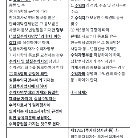
종류 및 수
의 성명
주소 및 전자우편
1.
,
수익자
⑥ 제
항의 규정에 따라
주소
5
판매회사로부터 통보를 받은
2.
가 보유한 수익권의 종류
수익자
한국예탁결제원은 그 통보받은
및 수
사항과 통보년월일을 기재한
⑥ 제
항의 규정에 따라
명부
5
판매회사로부터 통보를 받은
“실질수익자명부”라 한다 이하
(
를 작성하여야 하며
한국예탁결제원은 그 통보받은
같다
,
)
사항과 통보년월일을 기재한
집합투자업자가 수익자명부
작성하여야 하며
수익자명부를
,
기재사항의 통보를 요청하는 경우
집합투자업자가 수익자명부
성명과
수익자 및 실질수익자의
기재사항의 통보를 요청하는 경우
수익권의 좌수를 통보하여야 한다
.
성명과 수익권의 좌수를
수익자의
⑦ 제
항의 규정에 의한
6
통보하여야 한다
.
실질수익자명부에의 기재는
집합투자업자에 대하여
⑦
삭제
>
<
수익자명부에의 기재와 동일한
효력을 가지며
실질수익자는
,
수익자로서의 권리행사에
있어서는 제
조제
항의 규정에
10
4
의한 공유지분에 상당하는
수익증권을 가지는 것으로 본다
.
제
조
투자대상자산 등
①
(
)
17
집합투자업자는 투자신탁재산을