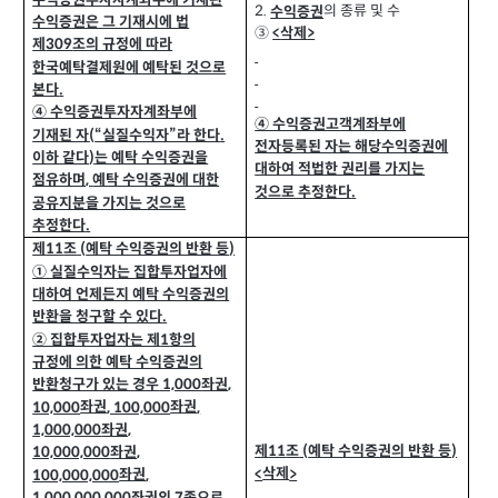
의 종류 및 수
2.
수익증권
수익증권은 그 기재시에 법
③
삭제
<
>
제
조의 규정에 따라
309
한국예탁결제원에 예탁된 것으로
본다
.
④ 수익증권투자자계좌부에
④ 수익증권고객계좌부에
기재된 자
“실질수익자”라 한다
.
(
전자등록된 자는 해당수익증권에
이하 같다
는 예탁 수익증권을
)
대하여 적법한 권리를 가지는
점유하며
예탁 수익증권에 대한
,
것으로 추정한다
.
공유지분을 가지는 것으로
추정한다
.
제
조
예탁 수익증권의 반환 등
(
)
11
① 실질수익자는 집합투자업자에
대하여 언제든지 예탁 수익증권의
반환을 청구할 수 있다
.
② 집합투자업자는 제
항의
1
규정에 의한 예탁 수익증권의
반환청구가 있는 경우
좌권
1,000
,
좌권
좌권
10,000
, 100,000
,
좌권
1,000,000
,
제
조
예탁 수익증권의 반환 등
(
)
11
좌권
10,000,000
,
삭제
<
>
좌권
100,000,000
,
좌권의
종으로
1,000,000,000
7