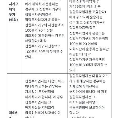
다른 집합투자업자
법
(
자기구
에게 위탁하여 운용하는
제
조제
항의 외국
279
1
에의
경우에 그 집합투자기구의
집합투자업자를 포함한다
)
집합투자증권
같은
(
투자
에게 위탁하여 운용하는
집합투자업자가 운용하는
예외
(
)
경우에 그 집합투자기구의
집합투자기구의 자산총액의
집합투자증권
같은
(
분의
이상을
100
90
집합투자업자가 운용하는
외화자산에 운용하는 경우만
집합투자기구의 자산총액의
해당한다
에 각
)
분의
이상을
100
90
집합투자기구 자산총액의
외화자산에 운용하는 경우만
분의
까지 투자할 수
100
30
해당한다
에 각
)
있다
.
집합투자기구 자산총액의
분의
까지 투자할 수
100
30
있다
.
집합투자업자는 다음의 어느
집합투자업자는 다음의 어느
하나에 해당하는 경우에는
하나에 해당하는 경우에는
지체없이 투자신탁을
지체없이 투자신탁을
해지하여야 합니다
이 경우
.
해지하여야 합니다
이 경우
집합투자업자는 그
.
집합투자업자는 그
해지사실을 지체없이
해지사실을 지체없이
금융위원회에 보고하여야
금융위원회에 보고하여야
합니다
제
부
.
.
5