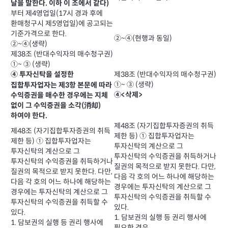
날을 말한다. 이하 이 조에서 같다)
부터 제4영업일(17시 경과 후에
환매청구시 제5영업일)에 공고되는
기준가격으로 한다.
②~④(현행과 동일)
②~④(생략)
제38조 (반대수익자의 매수청구권)
①~ ③ (생략)
제38조 (반대수익자의 매수청구권)
④ 투자신탁을 설정한
①~ ③ (생략)
집합투자업자는 제3항 본문에 따라
④<삭제>
수익증권을 매수한 경우에는 지체
없이 그 수익증권을 소각(消却)
하여야 한다.
제48조 (자기집합투자증권의 취득
제48조 (자기집합투자증권의 취득
제한 등) ① 집합투자업자는
제한 등) ① 집합투자업자는
투자신탁의 계산으로 그
투자신탁의 계산으로 그
투자신탁의 수익증권을 취득하거나
투자신탁의 수익증권을 취득하거나
질권의 목적으로 받지 못한다. 다만,
질권의 목적으로 받지 못한다. 다만,
다음 각 호의 어느 하나에 해당하는
다음 각 호의 어느 하나에 해당하는
경우에는 투자신탁의 계산으로 그
경우에는 투자신탁의 계산으로 그
투자신탁의 수익증권을 취득할 수
투자신탁의 수익증권을 취득할 수
있다.
있다.
1. 담보권의 실행 등 권리 행사에
1. 담보권의 실행 등 권리 행사에
필요한 경우.