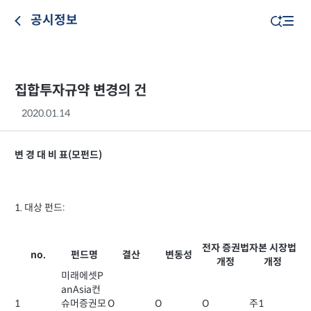
공시정보
집합투자규약 변경의 건
2020.01.14
변 경 대 비 표(모펀드)
1. 대상 펀드:
전자 증권법
자본 시장법
no.
펀드명
결산
변동성
개정
개정
미래에셋P
anAsia컨
1
슈머증권모
O
O
O
주1