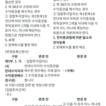
필요한 경우.
2. 제 38조의 규정에 따라
2. 제 38조의 규정에 따라
수익증권을 매수하는 경우
수익증권을 매수하는 경우
② 집합투자업자는 제1항제1호
② 집합투자업자는 제1항제1호
전단에 따라 취득한 수익증권을
전단에 따라 취득한 수익증권을
취득일부터 1개월 이내에 다음 각
취득일부터 1개월 이내에 다음 각
호의 어느 하나에 해당하는
호의 어느 하나에 해당하는
방법으로 처분하여야 한다.
방법으로 처분하여야 한다.
1. 전자증권법에 따른 말소의
1. 소각
전자등록
2. 판매회사를 통한 매도
2. 판매회사를 통한 매도
[변경등록신청서]
구분
변경 전
변경 후
- 집합투자업자는
제5부. 1. 가.
반대수익자의 수익증권을
(4)
매수한 경우에는 지체 없이
- <삭제>
반대수익자의
그 수익증권을 소각하여야
수익증권매수
합니다.
청구권)
4) 자본시장법 관련 법 개정사항 반영
[집합투자규약]
-주1
구분
변경 전
변경 후
② 다음 각 호의 어느 하나에