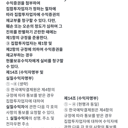
>
수익증권을 첨부하여
집합투자업자가 정하는 절차에
따라 집합투자업자에 수익증권의
재교부를 청구할 수 있다. 다만,
훼손 또는 오손의 정도가 심하여 그
진위를 판별하기 곤란한 때에는
제1항의 규정을 준용한다.
③ 집합투자업자는 제1항 및
제2항의 규정에 의하여 수익증권을
재교부하는 경우
현물보유수익자에게 실비를 청구할
수 있다.
제14조 (수익자명부 및
실질수익자명부)
① ~④ (생략)
⑤ 한국예탁결제원은 제4항의
규정에 따라 통보를 받은 경우
제14조 (수익자명부)
집합투자업자에 대하여
① ~ ④ (현행과 동일)
에 관한 다음 각 호의
실질수익자
⑤ 한국예탁결제원은 제4항의
사항의 통보를 요청할 수 있다.
규정에 따라 통보를 받은 경우
1.
의 성명, 주소 및
실질수익자
집합투자업자에 대하여 수익자에
전자우편 주소
관한 다음 각 호의 사항의 통보를