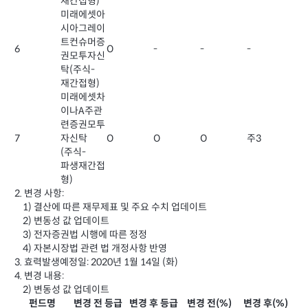
재간접형)
미래에셋아
시아그레이
트컨슈머증
6
O
-
-
-
권모투자신
탁(주식-
재간접형)
미래에셋차
이나A주관
련증권모투
7
자신탁
O
O
O
주3
(주식-
파생재간접
형)
2. 변경 사항:
1) 결산에 따른 재무제표 및 주요 수치 업데이트
2) 변동성 값 업데이트
3) 전자증권법 시행에 따른 정정
4) 자본시장법 관련 법 개정사항 반영
3. 효력발생예정일: 2020년 1월 14일 (화)
4. 변경 내용:
2) 변동성 값 업데이트
펀드명
변경 전 등급
변경 후 등급
변경 전(%)
변경 후(%)