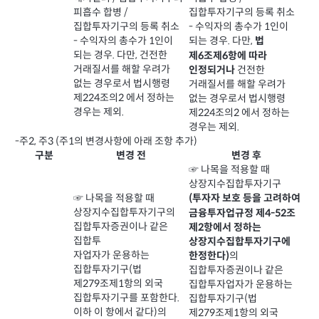
피흡수 합병 /
집합투자기구의 등록 취소
집합투자기구의 등록 취소
- 수익자의 총수가 1인이
- 수익자의 총수가 1인이
되는 경우. 다만,
법
되는 경우. 다만, 건전한
제6조제6항에 따라
거래질서를 해할 우려가
건전한
인정되거나
없는 경우로서 법시행령
거래질서를 해할 우려가
제224조의2 에서 정하는
없는 경우로서 법시행령
경우는 제외.
제224조의2 에서 정하는
경우는 제외.
-주2, 주3 (주1의 변경사항에 아래 조항 추가)
구분
변경 전
변경 후
☞ 나목을 적용할 때
상장지수집합투자기구
☞ 나목을 적용할 때
(투자자 보호 등을 고려하여
상장지수집합투자기구의
금융투자업규정 제4-52조
집합투자증권이나 같은
제2항에서 정하는
집합투
상장지수집합투자기구에
자업자가 운용하는
의
한정한다)
집합투자기구(법
집합투자증권이나 같은
제279조제1항의 외국
집합투자업자가 운용하는
집합투자기구를 포함한다.
집합투자기구(법
이하 이 항에서 같다)의
제279조제1항의 외국