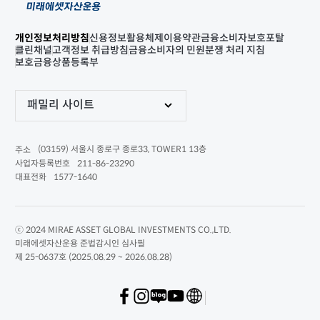
개인정보처리방침
신용정보활용체제
이용약관
금융소비자보호포탈
클린채널
고객정보 취급방침
금융소비자의 민원분쟁 처리 지침
보호금융상품등록부
패밀리 사이트
(03159) 서울시 종로구 종로33, TOWER1 13층
주소
211-86-23290
사업자등록번호
1577-1640
대표전화
ⓒ 2024 MIRAE ASSET GLOBAL INVESTMENTS CO.,LTD.
미래에셋자산운용 준법감시인 심사필
제 25-0637호 (2025.08.29 ~ 2026.08.28)