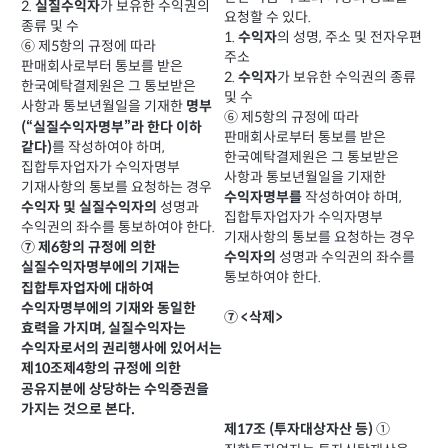
2.
가 보유한 수익권의
실질수익자
요청할 수 있다.
종류 및 수
1.
의 성명, 주소 및 전자우편
수익자
⑥ 제5항의 규정에 따라
주소
판매회사로부터 통보를 받은
2.
가 보유한 수익권의 종류
수익자
한국예탁결제원은 그 통보받은
및 수
사항과 통보년월일을 기재한
명부
⑥ 제5항의 규정에 따라
(“실질수익자명부”라 한다 이하
판매회사로부터 통보를 받은
를 작성하여야 하며,
같다)
한국예탁결제원은 그 통보받은
집합투자업자가 수익자명부
사항과 통보년월일을 기재한
기재사항의 통보를 요청하는 경우
작성하여야 하며,
수익자명부를
성명과
수익자 및 실질수익자의
집합투자업자가 수익자명부
수익권의 좌수를 통보하여야 한다.
기재사항의 통보를 요청하는 경우
⑦ 제6항의 규정에 의한
성명과 수익권의 좌수를
수익자의
실질수익자명부에의 기재는
통보하여야 한다.
집합투자업자에 대하여
수익자명부에의 기재와 동일한
⑦ <삭제>
효력을 가지며, 실질수익자는
수익자로서의 권리행사에 있어서는
제10조제4항의 규정에 의한
공유지분에 상당하는 수익증권을
가지는 것으로 본다.
①
제17조 (투자대상자산 등)