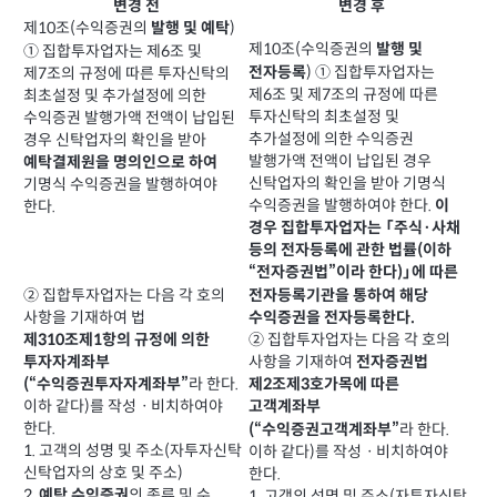
변경 전
변경 후
제10조(수익증권의
)
발행 및 예탁
제10조(수익증권의
발행 및
① 집합투자업자는 제6조 및
) ① 집합투자업자는
전자등록
제7조의 규정에 따른 투자신탁의
제6조 및 제7조의 규정에 따른
최초설정 및 추가설정에 의한
투자신탁의 최초설정 및
수익증권 발행가액 전액이 납입된
추가설정에 의한 수익증권
경우 신탁업자의 확인을 받아
발행가액 전액이 납입된 경우
예탁결제원을 명의인으로 하여
신탁업자의 확인을 받아 기명식
기명식 수익증권을 발행하여야
수익증권을 발행하여야 한다.
이
한다.
경우 집합투자업자는 「주식·사채
등의 전자등록에 관한 법률(이하
“전자증권법”이라 한다)」에 따른
② 집합투자업자는 다음 각 호의
전자등록기관을 통하여 해당
사항을 기재하여 법
수익증권을 전자등록한다.
제310조제1항의 규정에 의한
② 집합투자업자는 다음 각 호의
사항을 기재하여
투자자계좌부
전자증권법
라 한다.
(“수익증권투자자계좌부”
제2조제3호가목에 따른
이하 같다)를 작성ㆍ비치하여야
고객계좌부
한다.
라 한다.
(“수익증권고객계좌부”
1. 고객의 성명 및 주소(자투자신탁
이하 같다)를 작성ㆍ비치하여야
신탁업자의 상호 및 주소)
한다.
2.
의 종류 및 수
예탁 수익증권
1. 고객의 성명 및 주소(자투자신탁