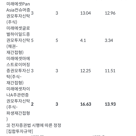
미래에셋Pan
Asia컨슈머증
3
3
13.04
12.96
권모투자신탁
(주식)
미래에셋글로
벌하이일드증
권모투자신탁
5
5
4.1
3.34
(채권-
재간접형)
미래에셋마에
스트로이머징
증권모투자신
3
3
12.25
11.51
탁(주식-
재간접형)
미래에셋차이
나A주관련증
권모투자신탁
2
3
16.63
13.93
(주식-
파생재간접형
)
3) 전자증권법 시행에 따른 정정
[집합투자규약]