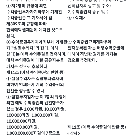
③ 제2항의 규정에 의한
신탁업자의 상호 및 주소)
2.
의 종류 및 수
수익증권투자자계좌부에 기재된
수익증권
③
수익증권은 그 기재시에 법
<삭제>
-
제309조의 규정에 따라
-
한국예탁결제원에 예탁된 것으로
-
본다.
④ 수익증권고객계좌부에
④ 수익증권투자자계좌부에 기재된
전자등록된 자는 해당수익증권에
자(“실질수익자”라 한다. 이하
대하여 적법한 권리를 가지는
같다)는 예탁 수익증권을 점유하며,
것으로 추정한다.
예탁 수익증권에 대한 공유지분을
가지는 것으로 추정한다.
제11조 (예탁 수익증권의 반환 등)
① 실질수익자는 집합투자업자에
대하여 언제든지 예탁 수익증권의
반환을 청구할 수 있다.
② 집합투자업자는 제1항의 규정에
의한 예탁 수익증권의 반환청구가
있는 경우 1,000좌권, 10,000좌권,
100,000좌권, 1,000,000좌권,
10,000,000좌권,
100,000,000좌권,
제11조 (예탁 수익증권의 반환 등)
1,000,000,000좌권의 7종으로
<삭제>