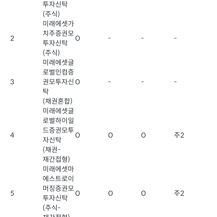
투자신탁
(주식)
미래에셋가
치주증권모
2
O
-
-
-
투자신탁
(주식)
미래에셋글
로벌인컴증
3
권모투자신
O
-
-
-
탁
(채권혼합)
미래에셋글
로벌하이일
드증권모투
4
O
O
O
주2
자신탁
(채권-
재간접형)
미래에셋마
에스트로이
머징증권모
5
O
O
O
주2
투자신탁
(주식-