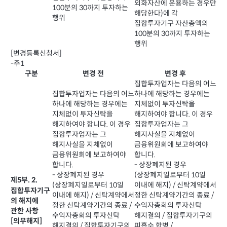
외화자산에 운용하는 경우만
100분의 30까지 투자하는
해당한다)에 각
행위
집합투자기구 자산총액의
100분의 30까지 투자하는
행위
[변경등록신청서]
-주1
구분
변경 전
변경 후
집합투자업자는 다음의 어느
집합투자업자는 다음의 어느
하나에 해당하는 경우에는
하나에 해당하는 경우에는
지체없이 투자신탁을
지체없이 투자신탁을
해지하여야 합니다. 이 경우
해지하여야 합니다. 이 경우
집합투자업자는 그
집합투자업자는 그
해지사실을 지체없이
해지사실을 지체없이
금융위원회에 보고하여야
금융위원회에 보고하여야
합니다.
합니다.
- 상장폐지된 경우
- 상장폐지된 경우
(상장폐지일로부터 10일
제5부. 2.
(상장폐지일로부터 10일
이내에 해지) / 신탁계약에서
집합투자기구
이내에 해지) / 신탁계약에서
정한 신탁계약기간의 종료 /
의 해지에
정한 신탁계약기간의 종료 /
수익자총회의 투자신탁
관한 사항
수익자총회의 투자신탁
해지결의 / 집합투자기구의
[의무해지]
해지결의 / 집합투자기구의
피흡수 합병 /