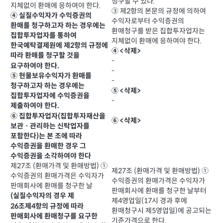
청구할 수 있다.
지체없이 환매에 응하여야 한다.
③ 제2항의 본문의 규정에 의하여
④ 실질수익자가 수익증권의
수익자로부터 수익증권의
환매를 청구하고자 하는 경우에는
환매청구를 받은 집합투자업자는
집합투자업자를 통하여
지체없이 환매에 응하여야 한다.
한국예탁결제원에 제2항의 규정에
④ <삭제>
따라 환매를 청구할 것을
-
요구하여야 한다.
-
⑤ 현물보유수익자가 환매를
-
청구하고자 하는 경우에는
⑤ <삭제>
집합투자업자에 수익증권을
-
제출하여야 한다.
⑥ 집합투자업자(집합투자재산을
⑥ <삭제>
보관ㆍ관리하는 신탁업자를
포함한다)는 본 조에 따라
수익증권을 환매한 경우 그
수익증권을 소각하여야 한다
제27조 (환매가격 및 환매방법) ①
제27조 (환매가격 및 환매방법) ①
수익증권의 환매가격은 수익자가
수익증권의 환매가격은 수익자가
판매회사에 환매를 청구한 날
판매회사에 환매를 청구한 날부터
(실질수익자의 경우 제
제4영업일(17시 경과 후에
26조제4항의 규정에 따라
환매청구시 제5영업일)에 공고되는
판매회사에 환매청구를 요구한
기준가격으로 한다.