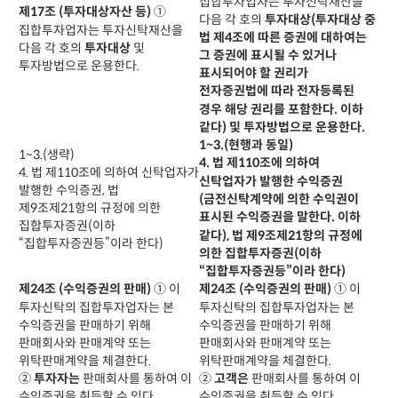
집합투자업자는 투자신탁재산을
①
제17조 (투자대상자산 등)
다음 각 호의
투자대상(투자대상 중
집합투자업자는 투자신탁재산을
법 제4조에 따른 증권에 대하여는
다음 각 호의
및
투자대상
그 증권에 표시될 수 있거나
투자방법으로 운용한다.
표시되어야 할 권리가
전자증권법에 따라 전자등록된
경우 해당 권리를 포함한다. 이하
같다)
및 투자방법으로 운용한다.
1~3.(현행과 동일)
1~3.(생략)
4. 법 제110조에 의하여
4. 법 제110조에 의하여 신탁업자가
신탁업자가 발행한
수익증권
발행한 수익증권, 법
(금전신탁계약에 의한 수익권이
제9조제21항의 규정에 의한
표시된 수익증권을 말한다. 이하
집합투자증권(이하
, 법 제9조제21항의 규정에
같다)
“집합투자증권등”이라 한다)
의한 집합투자증권(이하
“집합투자증권등”이라 한다)
① 이
① 이
제24조 (수익증권의 판매)
제24조 (수익증권의 판매)
투자신탁의 집합투자업자는 본
투자신탁의 집합투자업자는 본
수익증권을 판매하기 위해
수익증권을 판매하기 위해
판매회사와 판매계약 또는
판매회사와 판매계약 또는
위탁판매계약을 체결한다.
위탁판매계약을 체결한다.
②
판매회사를 통하여 이
②
판매회사를 통하여 이
투자자는
고객은
수익증권을 취득할 수 있다.
수익증권을 취득할 수 있다.