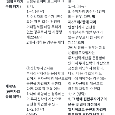
금융위원회에 보고하여야
한다.
(집합투자기
한다.
1.~4. (좌동)
구의 해지)
1.~4. (생략)
5. 수익자의 총수가 1인이
5. 수익자의 총수가 1인이
되는 경우. 다만,
법
되는 경우. 다만, 건전한
제6조제6항에 따라
거래질서를 해할 우려가
건전한
인정되거나
없는 경우로서 법 시행령
거래질서를 해할 우려가
제224조의
없는 경우로서 법 시행령
2에서 정하는 경우는 제외
제224조의
2에서 정하는 경우는 제외
①집합투자업자는
투자신탁재산을 운용함에
있어서 투자신탁의 계산으로
①집합투자업자는
금전을 차입하지 못한다.
투자신탁재산을 운용함에
다만, 다음 각 호의 어느
있어서 투자신탁의 계산으로
하나에 해당하는 경우에는
금전을 차입하지 못한다.
이 투자신탁의 계산으로
제49조
다만, 다음 각 호의 어느
금전을 차입할 수 있다.
(금전차입
하나에 해당하는 경우에는
1.~2. (생략)
등의 제한)
이 투자신탁의 계산으로
3. 그 밖에 집합투자기구의
금전을 차입할 수 있다.
운용 및 결제 과정에서
1.~2. (생략)
일시적으로 금전의 차입이
<신설>
필요하고 투자자 보호 및