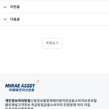
이전글
투자설명서 변경의 건
다음글
이익배당(확정금액)에 대한 결의_미래에셋맵스아시아퍼시픽부동산공모1호 투자회사
목록보기
개인정보처리방침
신용정보활용체제
이용약관
금융소비자보호포탈
클린채널
고객정보 취급방침
금융소비자의 민원분쟁 처리 지침