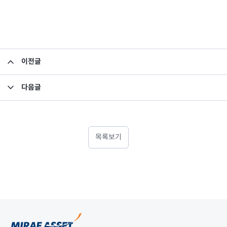
이전글
2020년 3월 이익분배보고서_미래에셋맵스프런티어브라질월지급식부동산투자신탁1호
다음글
부동산/특별자산집합투자기구의 집합투자증권 취득 또는 처분_미래에셋밸런스리츠부동산투자신탁(재간접형)
목록보기