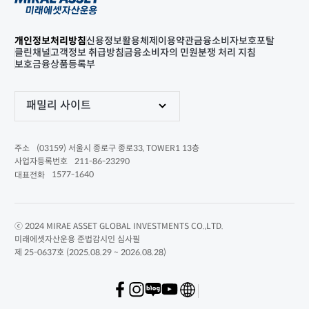
개인정보처리방침
신용정보활용체제
이용약관
금융소비자보호포탈
클린채널
고객정보 취급방침
금융소비자의 민원분쟁 처리 지침
보호금융상품등록부
패밀리 사이트
(03159) 서울시 종로구 종로33, TOWER1 13층
주소
211-86-23290
사업자등록번호
1577-1640
대표전화
ⓒ 2024 MIRAE ASSET GLOBAL INVESTMENTS CO.,LTD.
미래에셋자산운용 준법감시인 심사필
제 25-0637호 (2025.08.29 ~ 2026.08.28)