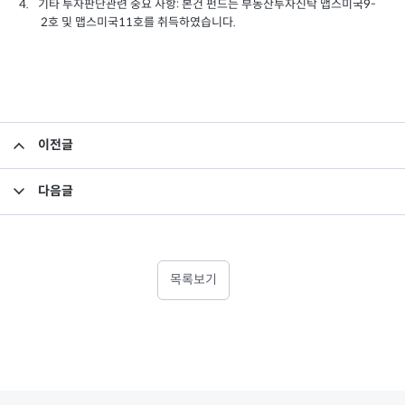
기타 투자판단관련 중요 사항: 본건 펀드는 부동산투자신탁 맵스미국9-
4.
2호 및 맵스미국11호를 취득하였습니다.
이전글
집합투자규약 및 투자설명서 변경의 건
다음글
2019년 4분기 영업보고서_미래에셋맵스아시아퍼시픽부동산공모1호
목록보기