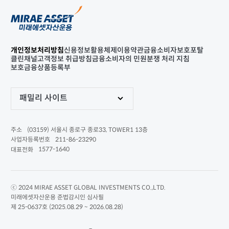
개인정보처리방침
신용정보활용체제
이용약관
금융소비자보호포탈
클린채널
고객정보 취급방침
금융소비자의 민원분쟁 처리 지침
보호금융상품등록부
패밀리 사이트
(03159) 서울시 종로구 종로33, TOWER1 13층
주소
211-86-23290
사업자등록번호
1577-1640
대표전화
ⓒ 2024 MIRAE ASSET GLOBAL INVESTMENTS CO.,LTD.
미래에셋자산운용 준법감시인 심사필
제 25-0637호 (2025.08.29 ~ 2026.08.28)