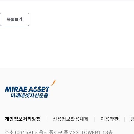
(
주
목록보기
식
)
편
입
자
산
상
각
-
종
목
명
개인정보처리방침
신용정보활용체제
이용약관
,
보
주소 (03159) 서울시 종로구 종로33, TOWER1 13층