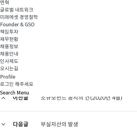
연혁
에
상각금액
4,
글로벌 네트워크
셋
상각후 금액
0
미래에셋 경영철학
인
비
Founder & GSO
상각사유
덱
책임투자
없
스
재무현황
채용정보
로
채용안내
브
인사제도
라
오시는길
질
Profile
증
로그인 해주세요
권
Search
Menu
이전글
소규모펀드 공시의 건(2020년 4월)
모
투
자
신
다음글
부실자산의 발생
탁