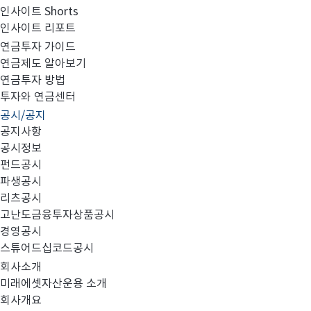
인사이트 Shorts
인사이트 리포트
편입자산 상각의 건
연금투자 가이드
연금제도 알아보기
연금투자 방법
투자와 연금센터
공시/공지
공지사항
미래에셋인덱스로브라질증권모투자신탁(주식) 편입자산
공시정보
펀드공시
파생공시
리츠공시
[자본시장과 금융투자업에 관한 법률 제 89조]에 따라 
고난도금융투자상품공시
경영공시
스튜어드십코드공시
회사소개
종목명
Re
미
미래에셋자산운용 소개
보유수량
19
회사개요
래
평가금액
4,