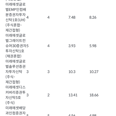
미래에셋글로
벌EMP인컴배
분증권자투자
4
4
7.48
8.26
신탁1호(UH)
(주식혼합-
재간접형)
미래에셋글로
벌그레이트컨
슈머30증권자
5
4
3.93
5.98
투자신탁1호
(채권혼합)
미래에셋글로
벌솔루션증권
자투자신탁
3
3
10.3
10.27
(주식-
재간접형)
미래에셋디스
커버리증권투
3
2
13.41
18.66
자신탁5호
(주식)
미래에셋배당
과인컴증권자
5
5
4.56
4.98