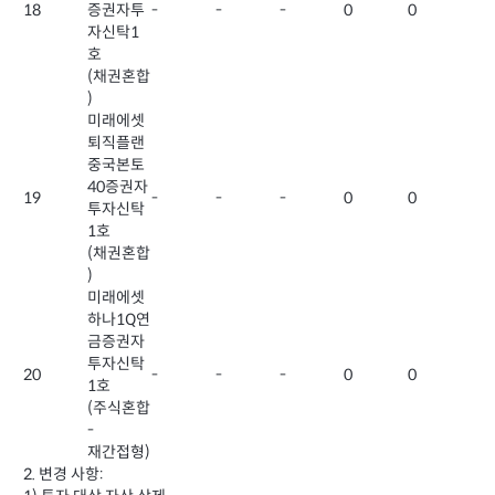
18
증권자투
-
-
-
0
0
자신탁1
호
(채권혼합
)
미래에셋
퇴직플랜
중국본토
40증권자
19
-
-
-
0
0
투자신탁
1호
(채권혼합
)
미래에셋
하나1Q연
금증권자
투자신탁
20
-
-
-
0
0
1호
(주식혼합
-
재간접형)
2. 변경 사항: