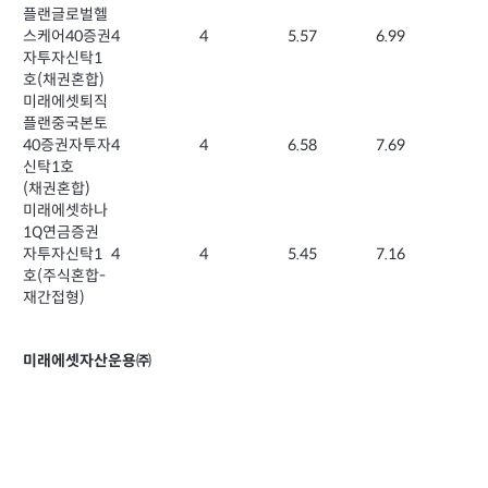
플랜글로벌헬
스케어40증권
4
4
5.57
6.99
자투자신탁1
호(채권혼합)
미래에셋퇴직
플랜중국본토
40증권자투자
4
4
6.58
7.69
신탁1호
(채권혼합)
미래에셋하나
1Q연금증권
자투자신탁1
4
4
5.45
7.16
호(주식혼합-
재간접형)
미래에셋자산운용㈜