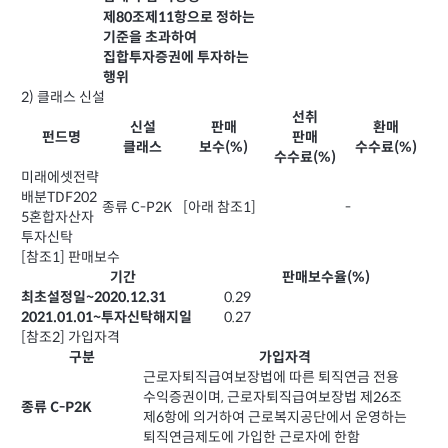
제80조제11항으로 정하는
기준을 초과하여
집합투자증권에 투자하는
행위
2) 클래스 신설
선취
신설
판매
환매
펀드명
판매
클래스
보수(%)
수수료(%)
수수료(%)
미래에셋전략
배분TDF202
종류 C-P2K
[아래 참조1]
-
5혼합자산자
투자신탁
[참조1] 판매보수
기간
판매보수율(%)
0.29
최초설정일~2020.12.31
0.27
2021.01.01~투자신탁해지일
[참조2] 가입자격
구분
가입자격
근로자퇴직급여보장법에 따른 퇴직연금 전용
수익증권이며, 근로자퇴직급여보장법 제26조
종류 C-P2K
제6항에 의거하여 근로복지공단에서 운영하는
퇴직연금제도에 가입한 근로자에 한함