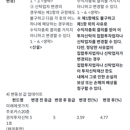
수익자총회 결의를 거치지
변경)
1. ~ 3. <생략>
아니하고 변경할 수 있다.
③ 신탁업자 변경의
1. ~ 6. <생략>
경우에는 제1항의 규정에도
④ 제1항에도 불구하고
불구하고 다음 각 호의 어느
하나에 해당하는 경우에는
제1항 외의 사유로
수익자총회 결의를 거치지
수익자총회 결의를 얻어 이
아니하고 변경할 수 있다.
투자신탁의 집합투자업자나
1. ~ 6. <생략>
신탁업자를 변경할 수 있다.
<신설>
다만, 정당한 사유없이
집합투자업자나 신탁업자가
변경되는 경우
집합투자업자나 신탁업자는
이 투자신탁재산 한도
내에서 그로 인한 손실의
보상 또는 손해의 배상을
청구할 수 있다.
4) 변동성 값 업데이트
펀드명
변경 전 등급
변경 후 등급
변경 전(%)
변경 후(%)
미래에셋가치
주포커스20증
권자투자신탁
5
5
3.59
4.77
1호
(채권혼합)