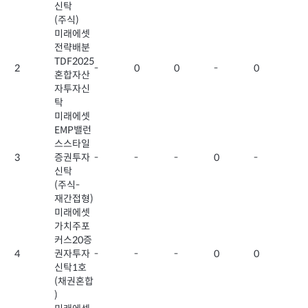
신탁
(주식)
미래에셋
전략배분
TDF2025
2
-
0
0
-
0
혼합자산
자투자신
탁
미래에셋
EMP밸런
스스타일
3
증권투자
-
-
-
0
-
신탁
(주식-
재간접형)
미래에셋
가치주포
커스20증
4
권자투자
-
-
-
0
0
신탁1호
(채권혼합
)