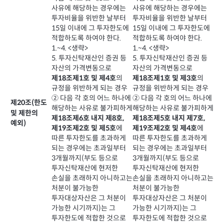
사유에 해당하는 경우에는
사유에 해당하는 경우에는
투자비율을 위반한 날부터
투자비율을 위반한 날부터
15일 이내에 그 투자한도에
15일 이내에 그 투자한도에
적합하도록 하여야 한다.
적합하도록 하여야 한다.
1.~4. <생략>
1.~4. <생략>
5. 투자신탁재산인 증권 등
5. 투자신탁재산인 증권 등
자산의 가격변동으로
자산의 가격변동으로
의
의
제18조제1호 및 제4호
제18조제1호 및 제3호
규정을 위반하게 되는 경우
규정을 위반하게 되는 경우
② 다음 각 호의 어느 하나에
② 다음 각 호의 어느 하나에
제20조(한도
해당하는 사유로 불가피하게
해당하는 사유로 불가피하게
및 제한의
제18조제6호 내지 제8호,
제18조제5호 내지 제7호,
예외)
에
에
제19조제2호 및 제5호
제19조제2호 및 제4호
따른 투자한도를 초과하게
따른 투자한도를 초과하게
되는 경우에는 초과일부터
되는 경우에는 초과일부터
3개월까지(부도 등으로
3개월까지(부도 등으로
투자신탁재산에 현저한
투자신탁재산에 현저한
손실을 초래하지 아니하고는
손실을 초래하지 아니하고는
처분이 불가능한
처분이 불가능한
투자대상자산은 그 처분이
투자대상자산은 그 처분이
가능한 시기까지)는 그
가능한 시기까지)는 그
투자한도에 적합한 것으로
투자한도에 적합한 것으로