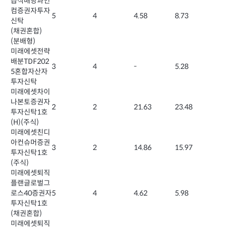
급식배당과인
컴증권자투자
5
4
4.58
8.73
신탁
(채권혼합)
(분배형)
미래에셋전략
배분TDF202
3
4
-
5.28
5혼합자산자
투자신탁
미래에셋차이
나본토증권자
2
2
21.63
23.48
투자신탁1호
(H)(주식)
미래에셋친디
아컨슈머증권
3
2
14.86
15.97
투자신탁1호
(주식)
미래에셋퇴직
플랜글로벌그
로스40증권자
5
4
4.62
5.98
투자신탁1호
(채권혼합)
미래에셋퇴직