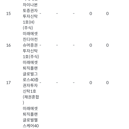
차이나본
토증권자
15
-
-
-
0
0
투자신탁
1호(H)
(주식)
미래에셋
친디아컨
16
슈머증권
-
-
-
0
0
투자신탁
1호(주식)
미래에셋
퇴직플랜
글로벌그
로스40증
17
-
-
-
0
0
권자투자
신탁1호
(채권혼합
)
미래에셋
퇴직플랜
글로벌헬
스케어40