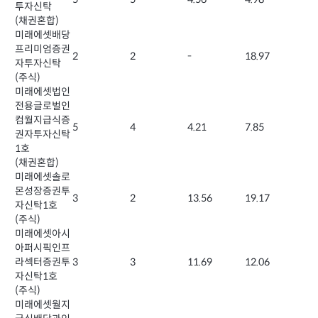
투자신탁
(채권혼합)
미래에셋배당
프리미엄증권
2
2
-
18.97
자투자신탁
(주식)
미래에셋법인
전용글로벌인
컴월지급식증
5
4
4.21
7.85
권자투자신탁
1호
(채권혼합)
미래에셋솔로
몬성장증권투
3
2
13.56
19.17
자신탁1호
(주식)
미래에셋아시
아퍼시픽인프
라섹터증권투
3
3
11.69
12.06
자신탁1호
(주식)
미래에셋월지