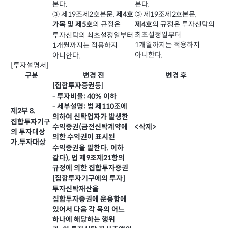
본다.
본다.
③ 제19조제2호본문,
③ 제19조제2호본문,
제4호
의 규정은 투자신탁의
의 규정은
제4호
가목 및 제5호
최초설정일부터
투자신탁의 최초설정일부터
1개월까지는 적용하지
1개월까지는 적용하지
아니한다.
아니한다.
[투자설명서]
구분
변경 전
변경 후
[집합투자증권등]
- 투자비율: 40% 이하
- 세부설명: 법 제110조에
제2부 8.
의하여 신탁업자가 발생한
집합투자기구
수익증권(금전신탁계약에
<삭제>
의 투자대상
의한 수익권이 표시된
가.투자대상
수익증권을 말한다. 이하
같다), 법 제9조제21항의
규정에 의한 집합투자증권
[집합투자기구에의 투자]
투자신탁재산을
집합투자증권에 운용함에
있어서 다음 각 목의 어느
하나에 해당하는 행위