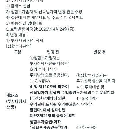
1) 투자 대상 자산 삭제
2) 클래스 신설
3) 집합투자업자 및 신탁업자의 변경 관련 수정
4) 결산에 따른 재무제표 및 주요 수치 업데이트
5) 변동성 값 업데이트
3. 효력발생 예정일: 2020년 4월 24일(금)
4. 변경 내용:
1) 투자 대상 자산 삭제
[집합투자규약]
구분
변경 전
변경 후
①집합투자업자는
투자신탁재산을 다음 각
호의 투자대상 및
투자방법으로 운용한다.
①집합투자업자는
1.~3. <생략>
투자신탁재산을 다음 각
4. 법 제110조에 의하여
호의 투자대상 및
신탁업자가 발생한 수익증권
투자방법으로 운용한다.
제17조
(금전신탁계약에 의한
1.~3. <생략>
(투자대상자
수익권이 표시된 수익증권을
4. <삭제>
산 등)
말한다. 이하 같다), 법
제9조제21항의 규정에 의한
집합투자증권(이하
<이하 생략>
“집합투자증권등”이라