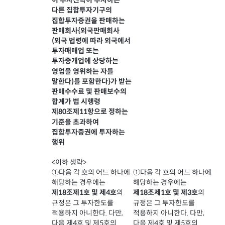
이 투자신탁이 투자하는
다른 집합투자기구의
집합투자증권을 판매하는
판매회사{외국판매회사
(외국 법령에 따라 외국에서
투자매매업 또는
투자중개업에 상당하는
영업을 영위하는 자를
말한다)를 포함한다}가 받는
판매수수료 및 판매보수의
합계가 법 시행령
제80조제11항으로 정하는
기준을 초과하여
집합투자증권에 투자하는
행위
<이하 생략>
①다음 각 호의 어느 하나에
①다음 각 호의 어느 하나에
해당하는 경우에는
해당하는 경우에는
의
의
제18조제1호 및 제4호
제18조제1호 및 제3호
규정은 그 투자한도를
규정은 그 투자한도를
적용하지 아니한다. 다만,
적용하지 아니한다. 다만,
다음 제4호 및 제5호의
다음 제4호 및 제5호의