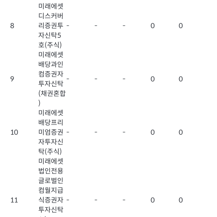
미래에셋
디스커버
8
리증권투
-
-
-
0
0
자신탁5
호(주식)
미래에셋
배당과인
컴증권자
9
-
-
-
0
0
투자신탁
(채권혼합
)
미래에셋
배당프리
10
미엄증권
-
-
-
0
0
자투자신
탁(주식)
미래에셋
법인전용
글로벌인
컴월지급
11
식증권자
-
-
-
0
0
투자신탁