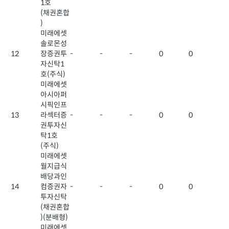
1호
(채권혼합
)
미래에셋
솔로몬성
12
장증권투
-
-
-
0
0
자신탁1
호(주식)
미래에셋
아시아퍼
시픽인프
13
라섹터증
-
-
-
0
0
권투자신
탁1호
(주식)
미래에셋
월지급식
배당과인
14
컴증권자
-
-
-
0
0
투자신탁
(채권혼합
)(분배형)
미래에셋