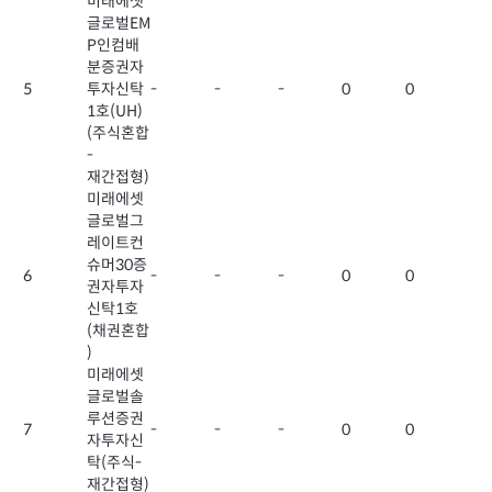
미래에셋
글로벌EM
P인컴배
분증권자
5
투자신탁
-
-
-
0
0
1호(UH)
(주식혼합
-
재간접형)
미래에셋
글로벌그
레이트컨
슈머30증
6
-
-
-
0
0
권자투자
신탁1호
(채권혼합
)
미래에셋
글로벌솔
루션증권
7
-
-
-
0
0
자투자신
탁(주식-
재간접형)