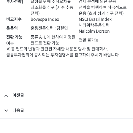
투자전략]
달성을 위해 추적오차율
경제 분석에 의한 운용
최소화를 추구 (지수 추종
전략을 병행하여 적극적으로
전략)
운용 (초과 성과 추구 전략)
Bovespa Index
MSCI Brazil Index
비교지수
해외위탁운용인력 :
운용전문인력 : 김철민
운용역
Malcolm Dorson
종류 A-U에 한하여 지정된
전환 가능
전환 불가능
펀드로 전환 가능
여부
※ 동 펀드의 변경과 관련된 자세한 내용은 당사 및 판매회사,
금융투자협회에 공시되는 투자설명서를 참고하여 주시기 바랍니다.
이전글
소규모펀드 해소의 건
다음글
소규모펀드 해소의 건