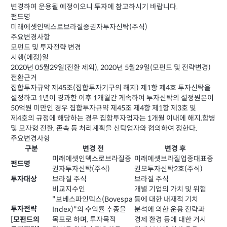
변경하여 운용될 예정이오니 투자에 참고하시기 바랍니다.
펀드명
미래에셋인덱스로브라질증권자투자신탁(주식)
주요변경사항
모펀드 및 투자전략 변경
시행(에정)일
2020년 05월29일(전환 제외), 2020년 5월29일(모펀드 및 전략변경)
전환근거
집합투자규약 제45조(집합투자기구의 해지) 제1항 제4호 투자신탁을
설정하고 1년이 경과한 이후 1개월간 게속하여 투자신탁의 설정원본이
50억원 미만인 경우 집합투자규약 제45조 제4항 제1항 제3호 및
제4호의 규정에 해당하는 경우 집합투자업자는 1개월 이내에 해지,합병
및 모자형 전환, 존속 등 처리계획을 신탁업자와 협의하여 정한다.
주요변경사항
구분
변경 전
변경 후
미래에셋인덱스로브라질증
미래에셋브라질업종대표증
펀드명
권자투자신탁(주식)
권모투자신탁2호(주식)
브라질 주식
브라질 주식
투자대상
비교지수인
개별 기업의 가치 및 위험
"보베스파인덱스(Bovespa
등에 대한 내재적 기치
투자전략
Index)"의 수익률 추종을
분석에 의한 운용 전략과
[모펀드의
목표로 하며, 투자목적
경제 환경 등에 대한 거시