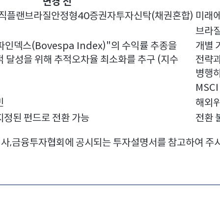
변경 전
직플랜브라질안정형40증권자투자신탁(채권혼합)
미래
브라질
덱스(Bovespa Index)"의 수익률 추종을
개별 
적 달성을 위해 추적오차율 최소화를 추구 (지수
전략과
병행하
MSCI 
민
해외위탁
 지정된 펀드로 전환 가능
전환 
매회사,금융투자협회에 공시되는 투자설명서를 참고하여 주