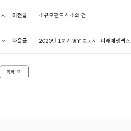
경
후
이전글
소규모펀드 해소의 건
로
구
성
다음글
2020년 1분기 영업보고서_미래에셋
목록보기