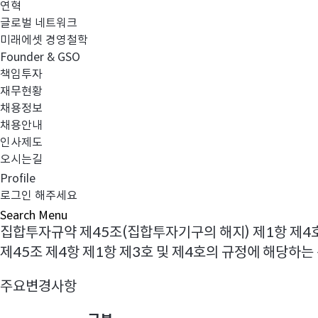
연혁
글로벌 네트워크
미래에셋인덱스로퇴직플랜브라질안정형40증권자투자신
미래에셋 경영철학
Founder & GSO
주요변경사항
책임투자
재무현황
모펀드 및 투자전략 변경
채용정보
채용안내
시행(에정)일
인사제도
오시는길
2020년 05월29일
Profile
로그인 해주세요
전환근거
Search
Menu
집합투자규약 제45조(집합투자기구의 해지) 제1항 제4
제45조 제4항 제1항 제3호 및 제4호의 규정에 해당하는
주요변경사항