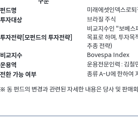
구분
미래에셋인덱스로퇴
펀드명
주
브라질 주식
투자대상
요
비교지수인 "보베스파인
변
목표로 하며, 투자목
투자전략[모펀드의 투자전략]
경
추종 전략)
사
Bovespa Index
비교지수
항
운용전문인력 : 김철
운용역
-
종류 A-U에 한하여
전환 가능 여부
구
분
※ 동 펀드의 변경과 관련된 자세한 내용은 당사 및 판
,
변
경
전
,
변