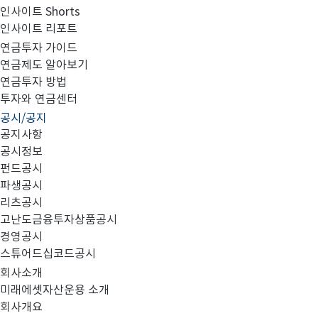
인사이트 Shorts
인사이트 리포트
소규모펀드 해소의 건
연금투자 가이드
연금제도 알아보기
연금투자 방법
투자와 연금센터
공시/공지
공지사항
공시정보
펀드공시
미래에셋인덱스로퇴직플랜브라질안정형40증권자투자신
파생공시
리츠공시
당사 '미래에셋인덱스로퇴직플랜브라질안정형40증권자투
고난도금융투자상품공시
미래에셋브라질업종대표증권모투자신탁(주식)로 변경하게 되었
경영공시
스튜어드십코드공시
50억에 미치지 못하여 소규모로 운용되고 있습니다. 일
회사소개
인해 운용의 비효율성이 초래되어 적절한 운용 및 관리가
미래에셋자산운용 소개
회사개요
펀드명