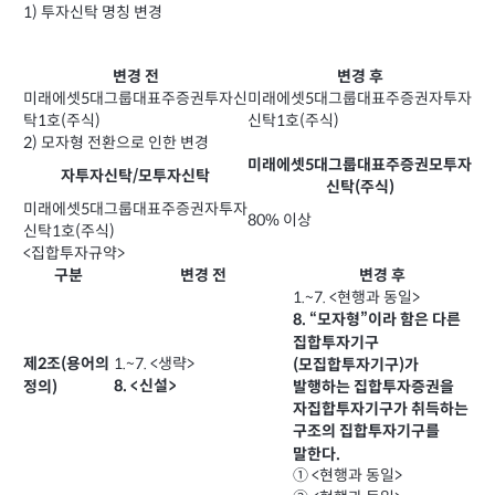
1) 투자신탁 명칭 변경
변경 전
변경 후
미래에셋5대그룹대표주증권투자신
미래에셋5대그룹대표주증권자투자
탁1호(주식)
신탁1호(주식)
2) 모자형 전환으로 인한 변경
미래에셋5대그룹대표주증권모투자
자투자신탁/모투자신탁
신탁(주식)
미래에셋5대그룹대표주증권자투자
80% 이상
신탁1호(주식)
<집합투자규약>
구분
변경 전
변경 후
1.~7. <현행과 동일>
8. “모자형”이라 함은 다른
집합투자기구
1.~7. <생략>
제2조(용어의
(모집합투자기구)가
8. <신설>
정의)
발행하는 집합투자증권을
자집합투자기구가 취득하는
구조의 집합투자기구를
말한다.
① <현행과 동일>