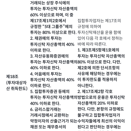
거래되는 상장 주식에의
투자는 투자신탁 자산총액의
60% 이상으로 하며, 이 중
제17조제1의2호에서
집합투자업자는 제17조의
규정한 “5대 그룹주”에의
규정에 의하여
투자신탁재산을 운용 함에
투자는 80% 이상으로 한다.
있어 다음 각 호에서 정하는
2. 채권에의 투자는
바에 따라 따른다.
투자신탁 자산총액의 40%
1. 제3조제5항제1호에의
이하로 한다.
투자는 투자신탁 자산총액의
3. 자산유동화증권에의
80% 이상으로 한다. 다만,
투자는 투자신탁 자산총액의
제2호에 의한 단서조항의
40% 이하로 한다.
사유에 해당하는 경우에는
4. 어음에의 투자는
제18조
이 투자한도를 적용하지
투자신탁 자산총액의 40%
(투자대상자
아니한다.
이하로 한다.
산 취득한도)
2. 제17조제2항 각호
5. 집합투자증권 등에의
방법으로의 운용은 투자신탁
투자는 투자신탁 자산총액의
자산총액의 20% 이하로
40% 이하로 한다.
한다. 다만, 본항의 규정에도
6. 금리스왑거래는
불구하고 집합투자업자가
거래시점에서 교환하는
수익자들에게 최선의 이익이
약정이자의 산출근거가 되는
된다고 판단하는 경우에는
채권 또는 채무증서의