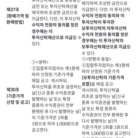
투자신탁재산으로 보유중인
매각하여 조성한 금전으로
금전 또는 투자신탁재산을
지급한다. 다만, 이 투자신탁
제27조
매각하여 조성한 금전으로
수익자 전원의 동의와 이
(환매가격 및
지급한다. 다만, 이 투자신탁
투자신탁이 투자한
환매방법)
수익자 전원의 동의를 얻은
모투자신탁의 자투자신탁
경우에는 이
수익자 전원의 동의를 얻은
할 수
투자신탁재산으로 지급
경우에는 이 투자신탁의
있다.
할
모투자신탁재산으로 지급
수 있다.
①<현행과 동일>
①<생략>
②집합투자업자는 제1항에
②집합투자업자는 제1항에
따라 산정된 기준가격
따라 산정된 기준가격을
(모투자신탁의 기준가격
매일 공고·게시하되,
을 매일 공고·
포함)
투자신탁을 최초로 설정하는
제30조
게시하되, 투자신탁을
날[신규 종류 수익증권을
(기준가격
최초로 설정하는 날[신규
발행하는 날 또는 특정
산정 및 공고)
종류 수익증권을 발행하는
종류의 수익증권이 전부
날 또는 특정 종류의
환매된 후 다시 발행하는 날]
수익증권이 전부 환매된 후
의 기준가격은 1좌를
다시 발행하는 날]의
1원으로 하여 1,000원으로
기준가격은 1좌를 1원으로
공고한다.
하여 1,000원으로 공고한다.