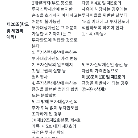
다음 제4호 및 제5호의
3개월까지(부도 등으로
사유에 해당하는 경우에는
투자신탁재산에 현저한
투자비율을 위반한 날부터
손실을 초래하지 아니하고는
15일 이내에 그 투자한도에
처분이 불가능한
제20조(한도
적합하도록 하여야 한다.
투자대상자산은 그 처분이
및 제한의
1. ~ 4. <좌동>
가능한 시기까지)는 그
예외)
투자한도에 적합한 것으로
본다.
1. 투자신탁재산에 속하는
투자대상자산의 가격 변동
5. 투자신탁재산인 증권 등
2. 투자신탁의 일부해지
자산의 가격변동으로
3. 담보권의 실행 등
의
제18조제1호 및 제2호
권리행사
규정을 위반하게 되는 경우
4. 투자신탁재산에 속하는
증권을 발행한 법인의 합병
②~④ <삭제>
또는 분할합병
5. 그 밖에 투자대상자산의
추가 취득 없이 투자한도를
초과하게 된 경우
③ 제19조제2호본문, 제4호
가목, 제5호 내지 제7호의
규정은 투자신탁의