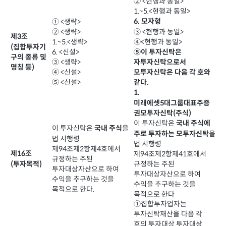
② <현행과 동일>
1.~5.<현행과 동일>
6. 모자형
① <생략>
③ <현행과 동일>
② <생략>
제3조
④<현행과 동일>
1.~5.<생략>
(집합투자기
⑤이 투자신탁은
6. <신설>
구의 종류 및
자투자신탁으로서
③ <생략>
명칭 등)
모투자신탁은 다음 각 호와
④ <신설>
⑤ <신설>
같다.
1.
미래에셋5대그룹대표주증
권모투자신탁(주식)
이 투자신탁은
국내 주식에
이 투자신탁은
을
국내 주식
을
주로 투자하는 모투자신탁
법 시행령
법 시행령
제94조제2항제4호에서
제16조
제94조제2항제41호에서
규정하는 주된
(투자목적)
규정하는 주된
투자대상자산으로 하여
투자대상자산으로 하여
수익을 추구하는 것을
수익을 추구하는 것을
목적으로 한다.
목적으로 한다
①집합투자업자는
투자신탁재산을 다음 각
호의 투자대상 투자대상