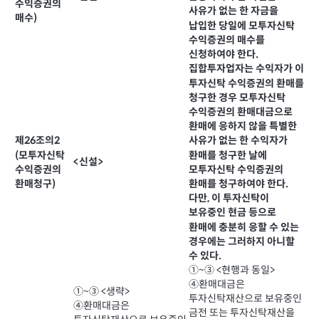
수익증권의
사유가 없는 한 자금을
매수)
납입한 당일에 모투자신탁
수익증권의 매수를
신청하여야 한다.
집합투자업자는 수익자가 이
투자신탁 수익증권의 환매를
청구한 경우 모투자신탁
수익증권의 환매대금으로
환매에 응하지 않을 특별한
제26조의2
사유가 없는 한 수익자가
(모투자신탁
환매를 청구한 날에
<신설>
수익증권의
모투자신탁 수익증권의
환매청구)
환매를 청구하여야 한다.
다만, 이 투자신탁이
보유중인 현금 등으로
환매에 충분히 응할 수 있는
경우에는 그러하지 아니할
수 있다.
①~③ <현행과 동일>
④환매대금은
①~③ <생략>
투자신탁재산으로 보유중인
④환매대금은
금전 또는 투자신탁재산을