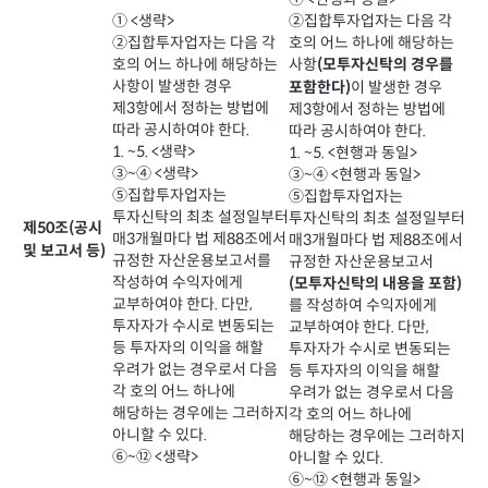
① <생략>
②집합투자업자는 다음 각
②집합투자업자는 다음 각
호의 어느 하나에 해당하는
호의 어느 하나에 해당하는
사항
(모투자신탁의 경우를
사항이 발생한 경우
이 발생한 경우
포함한다)
제3항에서 정하는 방법에
제3항에서 정하는 방법에
따라 공시하여야 한다.
따라 공시하여야 한다.
1. ~5. <생략>
1. ~5. <현행과 동일>
③~④ <생략>
③~④ <현행과 동일>
⑤집합투자업자는
⑤집합투자업자는
투자신탁의 최초 설정일부터
투자신탁의 최초 설정일부터
제50조(공시
매3개월마다 법 제88조에서
매3개월마다 법 제88조에서
및 보고서 등)
규정한 자산운용보고서를
규정한 자산운용보고서
작성하여 수익자에게
(모투자신탁의 내용을 포함)
교부하여야 한다. 다만,
를 작성하여 수익자에게
투자자가 수시로 변동되는
교부하여야 한다. 다만,
등 투자자의 이익을 해할
투자자가 수시로 변동되는
우려가 없는 경우로서 다음
등 투자자의 이익을 해할
각 호의 어느 하나에
우려가 없는 경우로서 다음
해당하는 경우에는 그러하지
각 호의 어느 하나에
아니할 수 있다.
해당하는 경우에는 그러하지
⑥~⑫ <생략>
아니할 수 있다.
⑥~⑫ <현행과 동일>