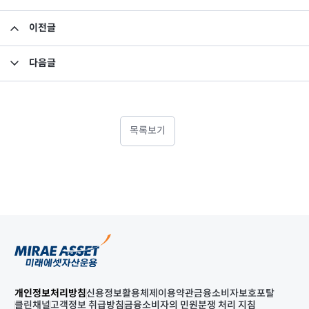
이전글
2020년 5월 이익분배보고서_미래에셋맵스프런티어브라질월지급식부동산투자신탁1호
다음글
집합투자규약 및 투자설명서 변경의 건
목록보기
개인정보처리방침
신용정보활용체제
이용약관
금융소비자보호포탈
클린채널
고객정보 취급방침
금융소비자의 민원분쟁 처리 지침