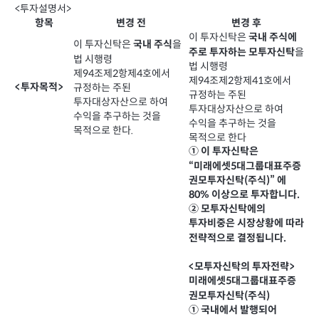
<투자설명서>
항목
변경 전
변경 후
이 투자신탁은
국내 주식에
이 투자신탁은
을
국내 주식
을
주로 투자하는 모투자신탁
법 시행령
법 시행령
제94조제2항제4호에서
제94조제2항제41호에서
<투자목적>
규정하는 주된
규정하는 주된
투자대상자산으로 하여
투자대상자산으로 하여
수익을 추구하는 것을
수익을 추구하는 것을
목적으로 한다.
목적으로 한다
① 이 투자신탁은
“미래에셋5대그룹대표주증
권모투자신탁(주식)” 에
80% 이상으로 투자합니다.
② 모투자신탁에의
투자비중은 시장상황에 따라
전략적으로 결정됩니다.
<모투자신탁의 투자전략>
미래에셋5대그룹대표주증
권모투자신탁(주식)
① 국내에서 발행되어