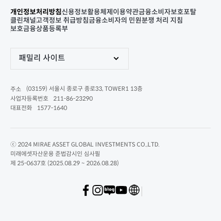
개인정보처리방침
신용정보활용체제
이용약관
금융소비자보호포탈
클린채널
고객정보 취급방침
금융소비자의 민원분쟁 처리 지침
보호금융상품등록부
패밀리 사이트
(03159) 서울시 종로구 종로33, TOWER1 13층
주소
211-86-23290
사업자등록번호
1577-1640
대표전화
ⓒ 2024 MIRAE ASSET GLOBAL INVESTMENTS CO.,LTD.
미래에셋자산운용 준법감시인 심사필
제 25-0637호 (2025.08.29 ~ 2026.08.28)