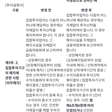
시행령으로 정하는 때
[투자설명서]
구분
변경 전
변경 후
집합투자업자는 다음의 어느
집합투자업자는 다음의 어느
하나에 해당하는 경우에는
하나에 해당하는 경우에는
지체없이 투자신탁을
지체없이 투자신탁을
해지하여야 합니다. 이 경우
해지하여야 합니다. 이 경우
집합투자업자는 그
집합투자업자는 그
해지사실을 지체없이
해지사실을 지체없이
금융위원회에 보고하여야
금융위원회에 보고하여야
합니다.
합니다.
- 상장폐지된 경우
- 상장폐지된 경우
(상장폐지일로부터 10일
제5부. 2.
(상장폐지일로부터 10일
이내에 해지) / 신탁계약에서
집합투자기구
이내에 해지) / 신탁계약에서
정한 신탁계약기간의 종료 /
의 해지에
정한 신탁계약기간의 종료 /
수익자총회의 투자신탁
관한 사항
수익자총회의 투자신탁
해지결의 / 집합투자기구의
[의무해지]
해지결의 / 집합투자기구의
피흡수 합병 /
피흡수 합병 /
집합투자기구의 등록 취소
집합투자기구의 등록 취소
- 수익자의 총수가 1인이
- 수익자의 총수가 1인이
되는 경우. 다만,
법
되는 경우. 다만, 건전한
제6조제6항에 따라
거래질서를 해할 우려가
건전한
인정되거나