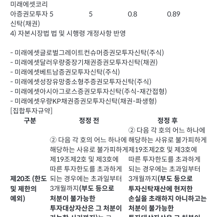
미래에셋코리
아증권모투자
5
5
0.8
0.89
신탁(채권)
4) 자본시장법 법 및 시행령 개정사항 반영
- 미래에셋글로벌그레이트컨슈머증권모투자신탁(주식)
- 미래에셋달러우량중장기채권증권모투자신탁(채권)
- 미래에셋베트남증권모투자신탁(주식)
- 미래에셋성장유망중소형주증권모투자신탁(주식)
- 미래에셋아시아그로스증권모투자신탁(주식-재간접형)
- 미래에셋우량KP채권증권모투자신탁(채권-파생형)
[집합투자규약]
구분
정정 전
정정 후
② 다음 각 호의 어느 하나에
② 다음 각 호의 어느 하나에
해당하는 사유로 불가피하게
해당하는 사유로 불가피하게
제19조제2호 및 제3호에
제19조제2호 및 제3호에
따른 투자한도를 초과하게
따른 투자한도를 초과하게
되는 경우에는 초과일부터
되는 경우에는 초과일부터
3개월까지
제20조 (한도
(부도 등으로
3개월까지
(부도 등으로
및 제한의
투자신탁재산에 현저한
처분이 불가능한
예외)
손실을 초래하지 아니하고는
투자대상자산은 그 처분이
처분이 불가능한