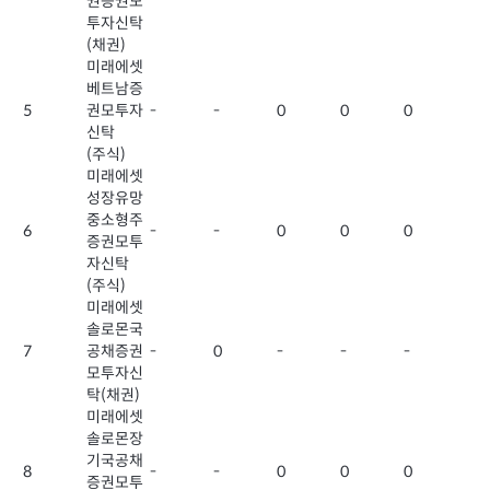
권증권모
투자신탁
(채권)
미래에셋
베트남증
5
권모투자
-
-
0
0
0
신탁
(주식)
미래에셋
성장유망
중소형주
6
-
-
0
0
0
증권모투
자신탁
(주식)
미래에셋
솔로몬국
7
공채증권
-
0
-
-
-
모투자신
탁(채권)
미래에셋
솔로몬장
기국공채
8
-
-
0
0
0
증권모투