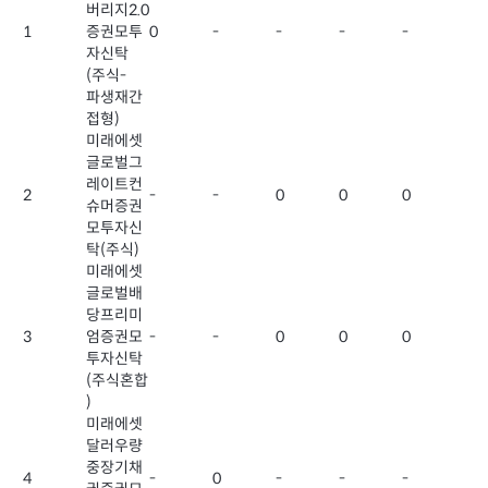
버리지2.0
1
증권모투
0
-
-
-
-
자신탁
(주식-
파생재간
접형)
미래에셋
글로벌그
레이트컨
2
-
-
0
0
0
슈머증권
모투자신
탁(주식)
미래에셋
글로벌배
당프리미
3
엄증권모
-
-
0
0
0
투자신탁
(주식혼합
)
미래에셋
달러우량
중장기채
4
-
0
-
-
-