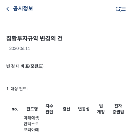
공시정보
집합투자규약 변경의 건
2020.06.11
변 경 대 비 표(모펀드)
1. 대상 펀드:
지수
법
전자
no.
펀드명
결산
변동성
관련
개정
증권법
미래에셋
인덱스로
코리아레