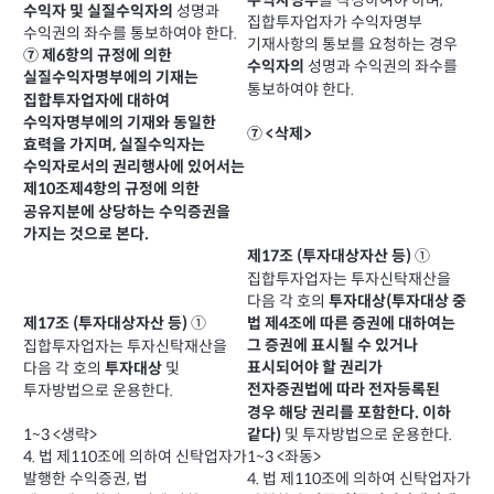
를 작성하여야 하며,
수익자명부
성명과
수익자 및 실질수익자의
집합투자업자가 수익자명부
수익권의 좌수를 통보하여야 한다.
기재사항의 통보를 요청하는 경우
⑦ 제6항의 규정에 의한
성명과 수익권의 좌수를
수익자의
실질수익자명부에의 기재는
통보하여야 한다.
집합투자업자에 대하여
수익자명부에의 기재와 동일한
⑦ <삭제>
효력을 가지며, 실질수익자는
수익자로서의 권리행사에 있어서는
제10조제4항의 규정에 의한
공유지분에 상당하는 수익증권을
가지는 것으로 본다.
①
제17조 (투자대상자산 등)
집합투자업자는 투자신탁재산을
다음 각 호의
투자대상(투자대상 중
법 제4조에 따른 증권에 대하여는
①
제17조 (투자대상자산 등)
그 증권에 표시될 수 있거나
집합투자업자는 투자신탁재산을
표시되어야 할 권리가
다음 각 호의
및
투자대상
전자증권법에 따라 전자등록된
투자방법으로 운용한다.
경우 해당 권리를 포함한다. 이하
1~3 <생략>
및 투자방법으로 운용한다.
같다)
4. 법 제110조에 의하여 신탁업자가
1~3 <좌동>
발행한 수익증권, 법
4. 법 제110조에 의하여 신탁업자가