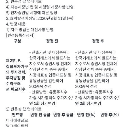
3) 변동성 값 업데이트
4) 자본시장법 법 및 시행령 개정사항 반영
5) 전자증권법 시행에 따른 정정
3. 효력발생예정일: 2020년 6월 11일 (목)
4. 변경 내용:
1) 지수 방법론 개선사항 반영
[변경등록신청서]
구분
정정 전
정정 후
- 산출기관 및 대상종목 :
- 산출기관 및 대상종목 :
한국거래소에서 발표하는
한국거래소에서 발표하는
제2부. 9.
지수로서 증권시장 전체에
지수로서 증권시장 전체에
집합투자기구
상장된 전체 종목 중에서
상장된 전체 종목 중에서
의 투자전략,
시장대표성 업종대표성 및
시장대표성 업종대표성 및
투자방침 및
유동성등을 감안하여
유동성등을 감안하여
수익구조
200종목 선정
200종목 선정
※ 비교지수
- 산출방법 : 유동주식수
- 산출방법 : 유동주식수
가중 시가총액식 주가지수/
가중 시가총액식 주가지수/
정기변경
정기변경
연 1회
연 2회
3) 변동성 값 업데이트
펀드명
변경 전 등급
변경 후 등급
변경 전(%)
변경 후(%)
미래에셋글로
벌그레이트컨