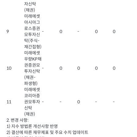
자신탁
(채권)
미래에셋
아시아그
로스증권
9
-
0
-
0
0
모투자신
탁(주식-
재간접형)
미래에셋
우량KP채
권증권모
10
-
0
0
0
0
투자신탁
(채권-
파생형)
미래에셋
코리아증
11
권모투자
-
-
0
-
-
신탁
(채권)
2. 변경 사항:
1) 지수 방법론 개선사항 반영
2) 결산에 따른 재무제표 및 주요 수치 업데이트