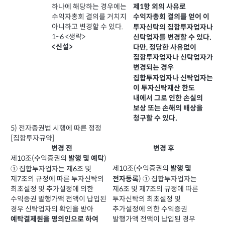
하나에 해당하는 경우에는
제1항 외의 사유로
수익자총회 결의를 거치지
수익자총회 결의를 얻어 이
아니하고 변경할 수 있다.
투자신탁의 집합투자업자나
1~6 <생략>
신탁업자를 변경할 수 있다.
<신설>
다만, 정당한 사유없이
집합투자업자나 신탁업자가
변경되는 경우
집합투자업자나 신탁업자는
이 투자신탁재산 한도
내에서 그로 인한 손실의
보상 또는 손해의 배상을
청구할 수 있다.
5) 전자증권법 시행에 따른 정정
[집합투자규약]
변경 전
변경 후
제10조(수익증권의
)
발행 및 예탁
제10조(수익증권의
① 집합투자업자는 제6조 및
발행 및
제7조의 규정에 따른 투자신탁의
) ① 집합투자업자는
전자등록
최초설정 및 추가설정에 의한
제6조 및 제7조의 규정에 따른
수익증권 발행가액 전액이 납입된
투자신탁의 최초설정 및
경우 신탁업자의 확인을 받아
추가설정에 의한 수익증권
예탁결제원을 명의인으로 하여
발행가액 전액이 납입된 경우