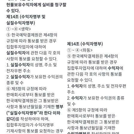
현물보유수익자에게 실비를 청구할
수 있다.
제14조 (수익자명부 및
실질수익자명부)
① ~④ <생략>
⑤ 한국예탁결제원은 제4항의
규정에 따라 통보를 받은 경우
제14조 (수익자명부)
집합투자업자에 대하여
① ~ ④ <좌동>
에 관한 다음 각 호의
실질수익자
⑤ 한국예탁결제원은 제4항의
사항의 통보를 요청할 수 있다.
규정에 따라 통보를 받은 경우
1.
의 성명, 주소 및
실질수익자
집합투자업자에 대하여
에
수익자
전자우편 주소
관한 다음 각 호의 사항의 통보를
2.
가 보유한 수익권의
실질수익자
요청할 수 있다.
종류 및 수
1.
의 성명, 주소 및 전자우편
수익자
⑥ 제5항의 규정에 따라
주소
판매회사로부터 통보를 받은
2.
가 보유한 수익권의 종류
수익자
한국예탁결제원은 그 통보받은
및 수
사항과 통보년월일을 기재한
명부
⑥ 제5항의 규정에 따라
(“실질수익자명부”라 한다 이하
판매회사로부터 통보를 받은
를 작성하여야 하며,
같다)
한국예탁결제원은 그 통보받은
집합투자업자가 수익자명부
사항과 통보년월일을 기재한
기재사항의 통보를 요청하는 경우