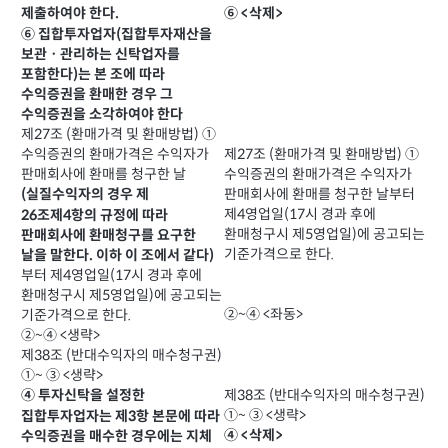
⑥ <삭제>
제출하여야 한다.
⑥ 집합투자업자(집합투자재산을
보관ㆍ관리하는 신탁업자를
포함한다)는 본 조에 따라
수익증권을 환매한 경우 그
수익증권을 소각하여야 한다
제27조 (환매가격 및 환매방법) ①
수익증권의 환매가격은 수익자가
제27조 (환매가격 및 환매방법) ①
판매회사에 환매를 청구한 날
수익증권의 환매가격은 수익자가
판매회사에 환매를 청구한 날부터
(실질수익자의 경우 제
제4영업일(17시 경과 후에
26조제4항의 규정에 따라
환매청구시 제5영업일)에 공고되는
판매회사에 환매청구를 요구한
기준가격으로 한다.
날을 말한다. 이하 이 조에서 같다)
부터 제4영업일(17시 경과 후에
환매청구시 제5영업일)에 공고되는
②~④ <좌동>
기준가격으로 한다.
②~④ <생략>
제38조 (반대수익자의 매수청구권)
①~ ③ <생략>
제38조 (반대수익자의 매수청구권)
④ 투자신탁을 설정한
①~ ③ <생략>
집합투자업자는 제3항 본문에 따라
④ <삭제>
수익증권을 매수한 경우에는 지체