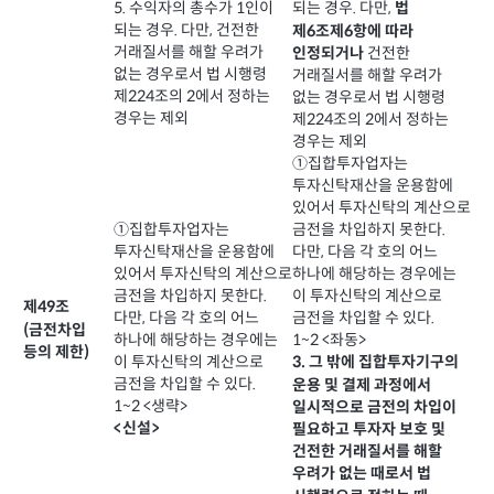
5. 수익자의 총수가 1인이
되는 경우. 다만,
법
되는 경우. 다만, 건전한
제6조제6항에 따라
거래질서를 해할 우려가
건전한
인정되거나
없는 경우로서 법 시행령
거래질서를 해할 우려가
제224조의 2에서 정하는
없는 경우로서 법 시행령
경우는 제외
제224조의 2에서 정하는
경우는 제외
①집합투자업자는
투자신탁재산을 운용함에
있어서 투자신탁의 계산으로
①집합투자업자는
금전을 차입하지 못한다.
투자신탁재산을 운용함에
다만, 다음 각 호의 어느
있어서 투자신탁의 계산으로
하나에 해당하는 경우에는
금전을 차입하지 못한다.
이 투자신탁의 계산으로
제49조
다만, 다음 각 호의 어느
금전을 차입할 수 있다.
(금전차입
하나에 해당하는 경우에는
1~2 <좌동>
등의 제한)
이 투자신탁의 계산으로
3. 그 밖에 집합투자기구의
금전을 차입할 수 있다.
운용 및 결제 과정에서
1~2 <생략>
일시적으로 금전의 차입이
<신설>
필요하고 투자자 보호 및
건전한 거래질서를 해할
우려가 없는 때로서 법