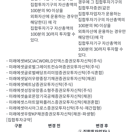
경우에 그 집합투자기구의
집합투자기구의 자산총액의
집합투자증권(같은
100분의 90 이상을
집합투자업자가 운용하는
외화자산에 운용하는 경우만
집합투자기구의 자산총액의
해당한다) 에 각
100분의 90 이상을
집합투자기구 자산총액의
외화자산에 운용하는 경우만
100분의 30까지 투자할 수
해당한다)에 각
있다.
집합투자기구 자산총액의
100분의 30까지 투자할 수
있다.
- 미래에셋MSCIACWORLD인덱스증권모투자신탁(주식)
- 미래에셋글로벌그레이트컨슈머증권모투자신탁(주식)
- 미래에셋글로벌배당프리미엄증권모투자신탁(주식혼합)
- 미래에셋달러우량중장기채권증권모투자신탁(채권)
- 미래에셋베트남증권모투자신탁(주식)
- 미래에셋성장유망중소형주증권모투자신탁(주식)
- 미래에셋솔로몬장기국공채증권모투자신탁(채권)
- 미래에셋스마트알파플러스증권모투자신탁(채권혼합)
- 미래에셋아시아그로스증권모투자신탁(주식-재간접형)
- 미래에셋우량KP채권증권모투자신탁(채권-파생형)
[집합투자규약]
구분
변경 전
변경 후