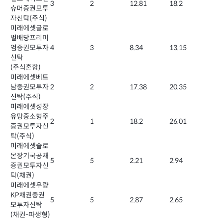
3
2
12.81
18.2
슈머증권모투
자신탁(주식)
미래에셋글로
벌배당프리미
엄증권모투자
4
3
8.34
13.15
신탁
(주식혼합)
미래에셋베트
남증권모투자
2
2
17.38
20.35
신탁(주식)
미래에셋성장
유망중소형주
2
1
18.2
26.01
증권모투자신
탁(주식)
미래에셋솔로
몬장기국공채
5
5
2.21
2.94
증권모투자신
탁(채권)
미래에셋우량
KP채권증권
5
5
2.87
2.65
모투자신탁
(채권-파생형)