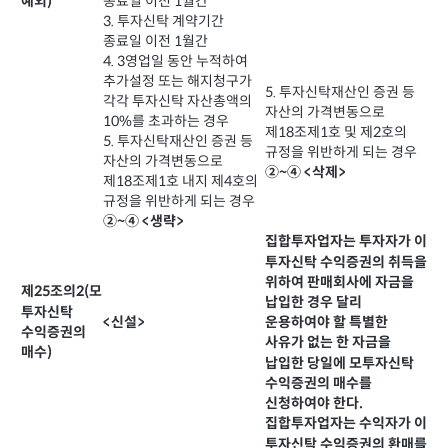
예외)
종료일 이전 1월간
3. 투자신탁 계약기간
종료일 이전 1월간
4. 3영업일 동안 누적하여
추가설정 또는 해지청구가
5. 투자신탁재산인 증권 등
각각 투자신탁 자산총액의
자산의 가격변동으로
10%를 초과하는 경우
제18조제1호 및 제2호의
5. 투자신탁재산인 증권 등
규정을 위반하게 되는 경우
자산의 가격변동으로
②~④ <삭제>
제18조제1호 내지 제4호의
규정을 위반하게 되는 경우
②~④ <생략>
집합투자업자는 투자자가 이
투자신탁 수익증권의 취득을
위하여 판매회사에 자금을
제25조의2(모
납입한 경우 달리
투자신탁
운용하여야 할 특별한
<신설>
수익증권의
사유가 없는 한 자금을
매수)
납입한 당일에 모투자신탁
수익증권의 매수를
신청하여야 한다.
집합투자업자는 수익자가 이
투자신탁 수익증권의 환매를