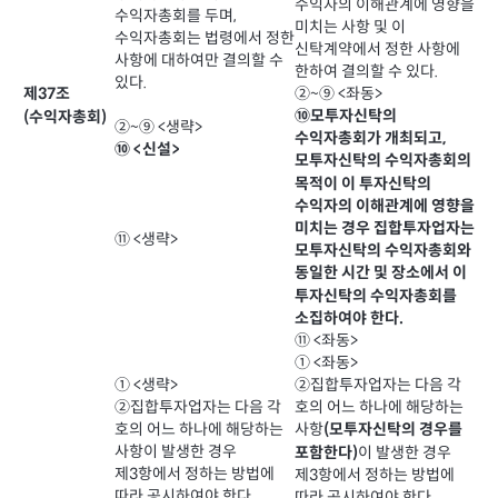
수익자의 이해관계에 영향을
수익자총회를 두며,
미치는 사항 및 이
수익자총회는 법령에서 정한
신탁계약에서 정한 사항에
사항에 대하여만 결의할 수
한하여 결의할 수 있다.
있다.
②~⑨ <좌동>
제37조
⑩모투자신탁의
(수익자총회)
②~⑨ <생략>
수익자총회가 개최되고,
⑩ <신설>
모투자신탁의 수익자총회의
목적이 이 투자신탁의
수익자의 이해관계에 영향을
미치는 경우 집합투자업자는
⑪ <생략>
모투자신탁의 수익자총회와
동일한 시간 및 장소에서 이
투자신탁의 수익자총회를
소집하여야 한다.
⑪ <좌동>
① <좌동>
① <생략>
②집합투자업자는 다음 각
②집합투자업자는 다음 각
호의 어느 하나에 해당하는
호의 어느 하나에 해당하는
사항
(모투자신탁의 경우를
사항이 발생한 경우
이 발생한 경우
포함한다)
제3항에서 정하는 방법에
제3항에서 정하는 방법에
따라 공시하여야 한다.
따라 공시하여야 한다.