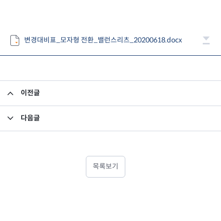
변경대비표_모자형 전환_밸런스리츠_20200618.docx
이전글
투자설명서 변경의 건
다음글
집합투자규약 변경의 건
목록보기