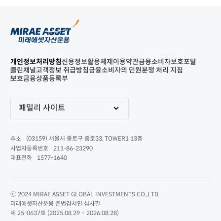
개인정보처리방침
신용정보활용체제
이용약관
금융소비자보호포탈
클린채널
고객정보 취급방침
금융소비자의 민원분쟁 처리 지침
보호금융상품등록부
패밀리 사이트
(03159) 서울시 종로구 종로33, TOWER1 13층
주소
211-86-23290
사업자등록번호
1577-1640
대표전화
ⓒ 2024 MIRAE ASSET GLOBAL INVESTMENTS CO.,LTD.
미래에셋자산운용 준법감시인 심사필
제 25-0637호 (2025.08.29 ~ 2026.08.28)