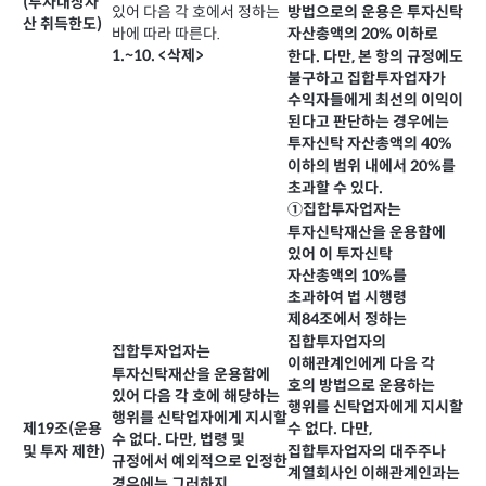
(투자대상자
있어 다음 각 호에서 정하는
방법으로의 운용은 투자신탁
산 취득한도)
바에 따라 따른다.
자산총액의 20% 이하로
1.~10. <삭제>
한다. 다만, 본 항의 규정에도
불구하고 집합투자업자가
수익자들에게 최선의 이익이
된다고 판단하는 경우에는
투자신탁 자산총액의 40%
이하의 범위 내에서 20%를
초과할 수 있다.
①집합투자업자는
투자신탁재산을 운용함에
있어 이 투자신탁
자산총액의 10%를
초과하여 법 시행령
제84조에서 정하는
집합투자업자의
집합투자업자는
이해관계인에게 다음 각
투자신탁재산을 운용함에
호의 방법으로 운용하는
있어 다음 각 호에 해당하는
행위를 신탁업자에게 지시할
행위를 신탁업자에게 지시할
제19조(운용
수 없다. 다만,
수 없다. 다만, 법령 및
및 투자 제한)
집합투자업자의 대주주나
규정에서 예외적으로 인정한
계열회사인 이해관계인과는
경우에는 그러하지