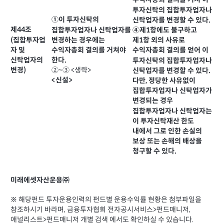
수익자총회 결의를 거쳐 이
투자신탁의 집합투자업자나
①이 투자신탁의
신탁업자를 변경할 수 있다.
제44조
집합투자업자나 신탁업자를
④제1항에도 불구하고
(집합투자업
변경하는 경우에는
제1항 외의 사유로
자 및
수익자총회 결의를 거쳐야
수익자총회 결의를 얻어 이
신탁업자의
한다.
투자신탁의 집합투자업자나
변경)
②~③ <생략>
신탁업자를 변경할 수 있다.
<신설>
다만, 정당한 사유없이
집합투자업자나 신탁업자가
변경되는 경우
집합투자업자나 신탁업자는
이 투자신탁재산 한도
내에서 그로 인한 손실의
보상 또는 손해의 배상을
청구할 수 있다.
미래에셋자산운용㈜
※ 해당펀드 투자운용인력의 펀드별 운용수익률 현황은 첨부파일을
참조하시기 바라며, 금융투자협회 전자공시서비스>펀드매니저,
애널리스트>펀드매니저 개별 검색 에서도 확인하실 수 있습니다.