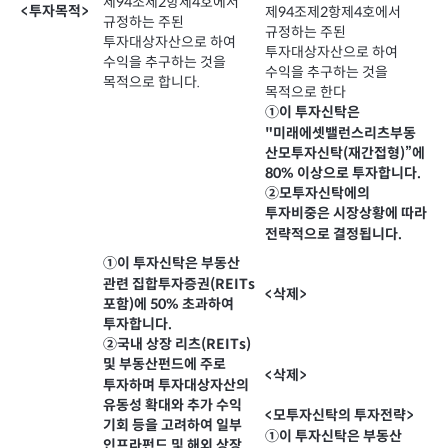
제94조제2항제4호에서
<투자목적>
제94조제2항제4호에서
규정하는 주된
규정하는 주된
투자대상자산으로 하여
투자대상자산으로 하여
수익을 추구하는 것을
수익을 추구하는 것을
목적으로 합니다.
목적으로 한다
①이 투자신탁은
"미래에셋밸런스리츠부동
산모투자신탁(재간접형)”에
80% 이상으로 투자합니다.
②모투자신탁에의
투자비중은 시장상황에 따라
전략적으로 결정됩니다.
①이 투자신탁은 부동산
관련 집합투자증권(REITs
<삭제>
포함)에 50% 초과하여
투자합니다.
②국내 상장 리츠(REITs)
및 부동산펀드에 주로
<삭제>
투자하며 투자대상자산의
유동성 확대와 추가 수익
<모투자신탁의 투자전략>
기회 등을 고려하여 일부
①이 투자신탁은 부동산
인프라펀드 및 해외 상장