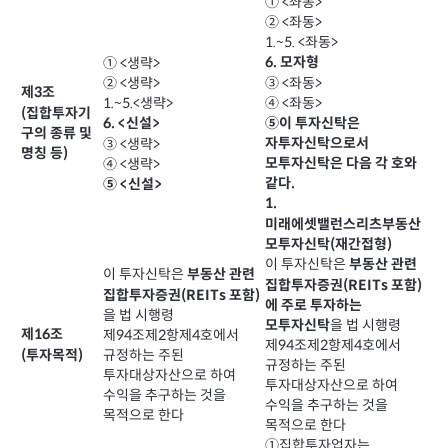
① <좌동>
② <좌동>
1.~5. <좌동>
6. 모자형
① <생략>
③ <좌동>
② <생략>
제3조
④ <좌동>
1.~5.<생략>
(집합투자기
⑤이 투자신탁은
6. <신설>
구의 종류 및
자투자신탁으로서
③ <생략>
명칭 등)
모투자신탁은 다음 각 호와
④ <생략>
같다.
⑤ <신설>
1.
미래에셋밸런스리츠부동산
모투자신탁(재간접형)
이 투자신탁은
부동산 관련
이 투자신탁은
부동산 관련
집합투자증권(REITs 포함)
집합투자증권(REITs 포함)
에 주로 투자하는
을 법 시행령
을 법 시행령
모투자신탁
제16조
제94조제2항제4호에서
제94조제2항제4호에서
(투자목적)
규정하는 주된
규정하는 주된
투자대상자산으로 하여
투자대상자산으로 하여
수익을 추구하는 것을
수익을 추구하는 것을
목적으로 한다
목적으로 한다
①집합투자업자는