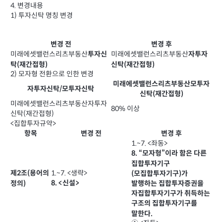
4. 변경내용
1) 투자신탁 명칭 변경
변경 전
변경 후
미래에셋밸런스리츠부동산
미래에셋밸런스리츠부동산
투자신
자투자
탁(재간접형)
신탁(재간접형)
2) 모자형 전환으로 인한 변경
미래에셋밸런스리츠부동산모투자
자투자신탁/모투자신탁
신탁(재간접형)
미래에셋밸런스리츠부동산자투자
80% 이상
신탁(재간접형)
<집합투자규약>
항목
변경 전
변경 후
1.~7. <좌동>
8. “모자형”이라 함은 다른
집합투자기구
1.~7. <생략>
제2조(용어의
(모집합투자기구)가
8. <신설>
정의)
발행하는 집합투자증권을
자집합투자기구가 취득하는
구조의 집합투자기구를
말한다.