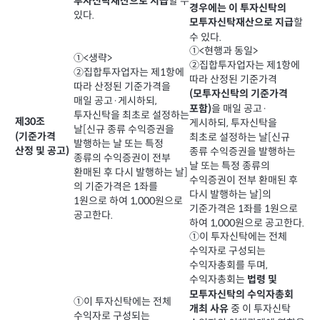
할 수
투자신탁재산으로 지급
경우에는 이 투자신탁의
있다.
할
모투자신탁재산으로 지급
수 있다.
①<현행과 동일>
①<생략>
②집합투자업자는 제1항에
②집합투자업자는 제1항에
따라 산정된 기준가격
따라 산정된 기준가격을
(모투자신탁의 기준가격
매일 공고·게시하되,
을 매일 공고·
포함)
투자신탁을 최초로 설정하는
제30조
게시하되, 투자신탁을
날[신규 종류 수익증권을
(기준가격
최초로 설정하는 날[신규
발행하는 날 또는 특정
산정 및 공고)
종류 수익증권을 발행하는
종류의 수익증권이 전부
날 또는 특정 종류의
환매된 후 다시 발행하는 날]
수익증권이 전부 환매된 후
의 기준가격은 1좌를
다시 발행하는 날]의
1원으로 하여 1,000원으로
기준가격은 1좌를 1원으로
공고한다.
하여 1,000원으로 공고한다.
①이 투자신탁에는 전체
수익자로 구성되는
수익자총회를 두며,
수익자총회는
법령 및
모투자신탁의 수익자총회
①이 투자신탁에는 전체
중 이 투자신탁
개최 사유
수익자로 구성되는