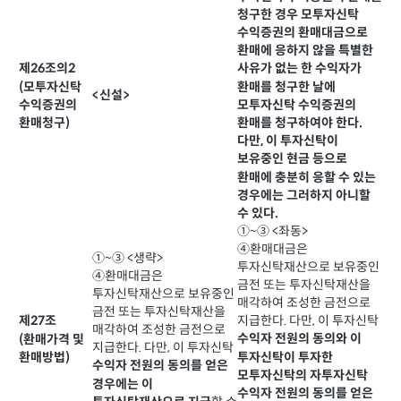
청구한 경우 모투자신탁
수익증권의 환매대금으로
환매에 응하지 않을 특별한
제26조의2
사유가 없는 한 수익자가
(모투자신탁
환매를 청구한 날에
<신설>
수익증권의
모투자신탁 수익증권의
환매청구)
환매를 청구하여야 한다.
다만, 이 투자신탁이
보유중인 현금 등으로
환매에 충분히 응할 수 있는
경우에는 그러하지 아니할
수 있다.
①~③ <좌동>
④환매대금은
①~③ <생략>
투자신탁재산으로 보유중인
④환매대금은
금전 또는 투자신탁재산을
투자신탁재산으로 보유중인
매각하여 조성한 금전으로
금전 또는 투자신탁재산을
지급한다. 다만, 이 투자신탁
제27조
매각하여 조성한 금전으로
수익자 전원의 동의와 이
(환매가격 및
지급한다. 다만, 이 투자신탁
투자신탁이 투자한
환매방법)
수익자 전원의 동의를 얻은
모투자신탁의 자투자신탁
경우에는 이
수익자 전원의 동의를 얻은