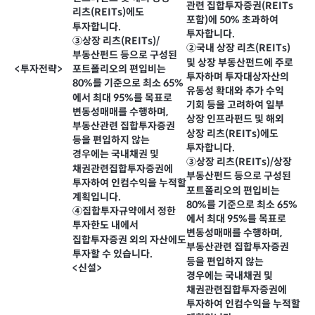
관련 집합투자증권(REITs
리츠(REITs)에도
포함)에 50% 초과하여
투자합니다.
투자합니다.
③상장 리츠(REITs)/
②국내 상장 리츠(REITs)
부동산펀드 등으로 구성된
및 상장 부동산펀드에 주로
포트폴리오의 편입비는
<투자전략>
투자하며 투자대상자산의
80%를 기준으로 최소 65%
유동성 확대와 추가 수익
에서 최대 95%를 목표로
기회 등을 고려하여 일부
변동성매매를 수행하며,
상장 인프라펀드 및 해외
부동산관련 집합투자증권
상장 리츠(REITs)에도
등을 편입하지 않는
투자합니다.
경우에는 국내채권 및
③상장 리츠(REITs)/상장
채권관련집합투자증권에
부동산펀드 등으로 구성된
투자하여 인컴수익을 누적할
포트폴리오의 편입비는
계획입니다.
80%를 기준으로 최소 65%
④집합투자규약에서 정한
에서 최대 95%를 목표로
투자한도 내에서
변동성매매를 수행하며,
집합투자증권 외의 자산에도
부동산관련 집합투자증권
투자할 수 있습니다.
등을 편입하지 않는
<신설>
경우에는 국내채권 및
채권관련집합투자증권에
투자하여 인컴수익을 누적할