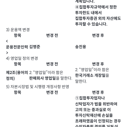
계획입니다.
④집합투자규약에서 정한
투자한도 내에서
집합투자증권 외의 자산에도
투자할 수 있습니다.
3) 운용역 변경
항목
변경 전
변경 후
<
김명준
송진용
운용전문인력
>
4) 영업일 정의 변경
항목
변경 전
변경 후
2. “영업일”이라 함은
2. “영업일”이라 함은
제2조(용어의
을
한국거래소 개장일
을 말한다.
판매회사 영업일
정의)
말한다.
5) 자본시장법 및 시행령 개정사항 반영
항목
변경 전
변경 후
①집합투자업자나
신탁업자가 법을 위반하여
고의 또는 중과실로 이
투자신탁재산에 손실을
초래하였음이 인정되는 경우