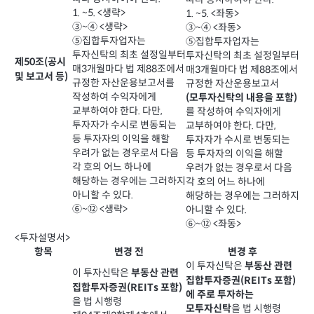
1. ~5. <생략>
1. ~5. <좌동>
③~④ <생략>
③~④ <좌동>
⑤집합투자업자는
⑤집합투자업자는
투자신탁의 최초 설정일부터
투자신탁의 최초 설정일부터
제50조(공시
매3개월마다 법 제88조에서
매3개월마다 법 제88조에서
및 보고서 등)
규정한 자산운용보고서를
규정한 자산운용보고서
작성하여 수익자에게
(모투자신탁의 내용을 포함)
교부하여야 한다. 다만,
를 작성하여 수익자에게
투자자가 수시로 변동되는
교부하여야 한다. 다만,
등 투자자의 이익을 해할
투자자가 수시로 변동되는
우려가 없는 경우로서 다음
등 투자자의 이익을 해할
각 호의 어느 하나에
우려가 없는 경우로서 다음
해당하는 경우에는 그러하지
각 호의 어느 하나에
아니할 수 있다.
해당하는 경우에는 그러하지
⑥~⑫ <생략>
아니할 수 있다.
⑥~⑫ <좌동>
<투자설명서>
항목
변경 전
변경 후
이 투자신탁은
부동산 관련
이 투자신탁은
부동산 관련
집합투자증권(REITs 포함)
집합투자증권(REITs 포함)
에 주로 투자하는
을 법 시행령
을 법 시행령
모투자신탁