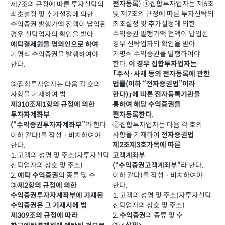
) ①집합투자업자는 제6조
전자등록
제7조의 규정에 따른 투자신탁의
및 제7조의 규정에 따른 투자신탁의
최초설정 및 추가설정에 의한
최초설정 및 추가설정에 의한
수익증권 발행가액 전액이 납입된
수익증권 발행가액 전액이 납입된
경우 신탁업자의 확인을 받아
경우 신탁업자의 확인을 받아
예탁결제원을 명의인으로 하여
기명식 수익증권을 발행하여야
기명식 수익증권을 발행하여야
한다.
이 경우 집합투자업자는
한다.
「주식·사채 등의 전자등록에 관한
법률(이하 “전자증권법”이라
②집합투자업자는 다음 각 호의
한다)」에 따른 전자등록기관을
사항을 기재하여 법
통하여 해당 수익증권을
제310조제1항의 규정에 의한
전자등록한다.
투자자계좌부
②집합투자업자는 다음 각 호의
라 한다.
(“수익증권투자자계좌부”
사항을 기재하여
전자증권법
이하 같다)를 작성ㆍ비치하여야
한다.
제2조제3호가목에 따른
1. 고객의 성명 및 주소(자투자신탁
고객계좌부
신탁업자의 상호 및 주소)
라 한다.
(“수익증권고객계좌부”
2.
의 종류 및 수
예탁 수익증권
이하 같다)를 작성ㆍ비치하여야
③제2항의 규정에 의한
한다.
1. 고객의 성명 및 주소(자투자신탁
수익증권투자자계좌부에 기재된
신탁업자의 상호 및 주소)
수익증권은 그 기재시에 법
2.
의 종류 및 수
수익증권
제309조의 규정에 따라