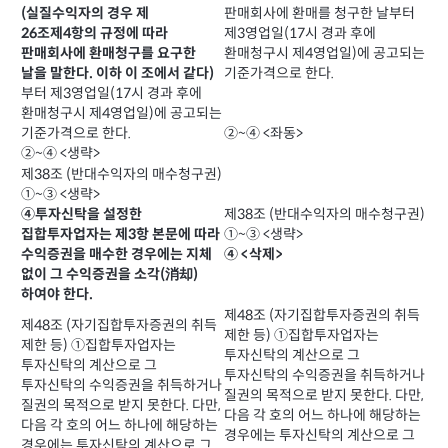
판매회사에 환매를 청구한 날부터
(실질수익자의 경우 제
제3영업일(17시 경과 후에
26조제4항의 규정에 따라
환매청구시 제4영업일)에 공고되는
판매회사에 환매청구를 요구한
기준가격으로 한다.
날을 말한다. 이하 이 조에서 같다)
부터 제3영업일(17시 경과 후에
환매청구시 제4영업일)에 공고되는
②~④ <좌동>
기준가격으로 한다.
②~④ <생략>
제38조 (반대수익자의 매수청구권)
①~③ <생략>
제38조 (반대수익자의 매수청구권)
④투자신탁을 설정한
①~③ <생략>
집합투자업자는 제3항 본문에 따라
④ <삭제>
수익증권을 매수한 경우에는 지체
없이 그 수익증권을 소각(消却)
하여야 한다.
제48조 (자기집합투자증권의 취득
제48조 (자기집합투자증권의 취득
제한 등) ①집합투자업자는
제한 등) ①집합투자업자는
투자신탁의 계산으로 그
투자신탁의 계산으로 그
투자신탁의 수익증권을 취득하거나
투자신탁의 수익증권을 취득하거나
질권의 목적으로 받지 못한다. 다만,
질권의 목적으로 받지 못한다. 다만,
다음 각 호의 어느 하나에 해당하는
다음 각 호의 어느 하나에 해당하는
경우에는 투자신탁의 계산으로 그
경우에는 투자신탁의 계산으로 그