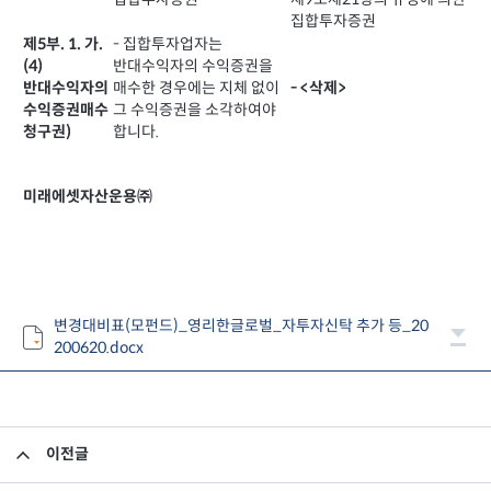
집합투자증권
- 집합투자업자는
제5부. 1. 가.
반대수익자의 수익증권을
(4)
매수한 경우에는 지체 없이
- <삭제>
반대수익자의
그 수익증권을 소각하여야
수익증권매수
합니다.
청구권)
미래에셋자산운용㈜
변경대비표(모펀드)_영리한글로벌_자투자신탁 추가 등_20
200620.docx
이전글
집합투자규약 및 투자설명서 변경의 건