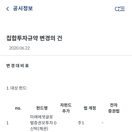
공시정보
집합투자규약 변경의 건
2020.06.22
변 경 대 비 표
1. 대상 펀드:
자펀드
전자
no.
펀드명
법 개정
추가
증권법
미래에셋글로
1
벌증권모투자
0
주1
-
신탁(채권)