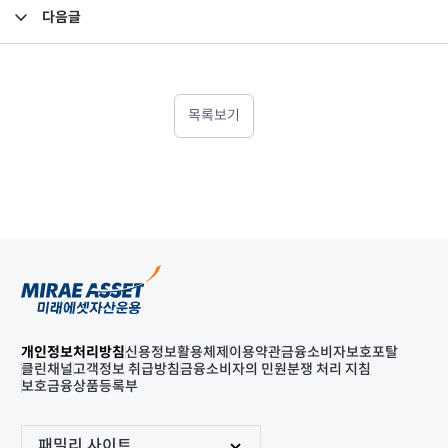
다음글
2020년 6월 이익분배보고서_미래에셋맵스호주부동산투자신탁2호
목록보기
개인정보처리방침
신용정보활용체제
이용약관
금융소비자보호포탈
클린채널
고객정보 취급방침
금융소비자의 민원분쟁 처리 지침
보호금융상품등록부
패밀리 사이트