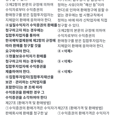
③제2항의 본문의 규정에 의하여
정하는 사유(이하 “해산 등”이라
수익자로부터 수익증권의
한다)로 인하여 환매청구에 응할 수
환매청구를 받은 집합투자업자는
없는 경우에는 법 시행규칙에서
지체없이 환매에 응하여야 한다.
정하는 바에 따라 신탁업자에 직접
④실질수익자가 수익증권의 환매를
청구할 수 있다.
청구하고자 하는 경우에는
③제2항의 본문의 규정에 의하여
집합투자업자를 통하여
수익자로부터 수익증권의
한국예탁결제원에 제2항의 규정에
환매청구를 받은 집합투자업자는
지체없이 환매에 응하여야 한다.
따라 환매를 청구할 것을
④ <삭제>
요구하여야 한다.
⑤현물보유수익자가 환매를
⑤ <삭제>
청구하고자 하는 경우에는
집합투자업자에 수익증권을
⑥ <삭제>
제출하여야 한다.
⑥집합투자업자(집합투자재산을
보관ㆍ관리하는 신탁업자를
포함한다)는 본 조에 따라
수익증권을 환매한 경우 그
수익증권을 소각하여야 한다
제27조 (환매가격 및 환매방법)
①수익증권의 환매가격은 수익자가
제27조 (환매가격 및 환매방법)
판매회사에 환매를 청구한 날
①수익증권의 환매가격은 수익자가