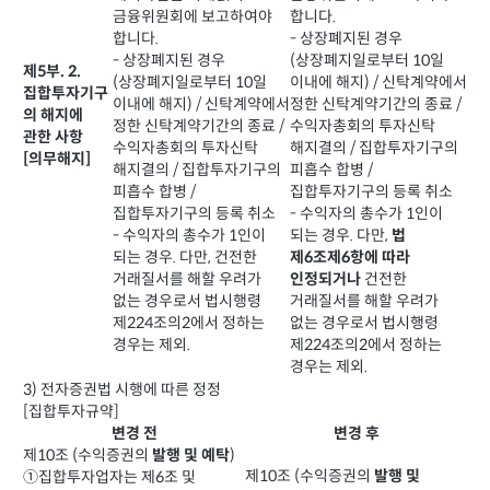
금융위원회에 보고하여야
합니다.
합니다.
- 상장폐지된 경우
- 상장폐지된 경우
(상장폐지일로부터 10일
제5부. 2.
(상장폐지일로부터 10일
이내에 해지) / 신탁계약에서
집합투자기구
이내에 해지) / 신탁계약에서
정한 신탁계약기간의 종료 /
의 해지에
정한 신탁계약기간의 종료 /
수익자총회의 투자신탁
관한 사항
수익자총회의 투자신탁
해지결의 / 집합투자기구의
[의무해지]
해지결의 / 집합투자기구의
피흡수 합병 /
피흡수 합병 /
집합투자기구의 등록 취소
집합투자기구의 등록 취소
- 수익자의 총수가 1인이
- 수익자의 총수가 1인이
되는 경우. 다만,
법
되는 경우. 다만, 건전한
제6조제6항에 따라
거래질서를 해할 우려가
건전한
인정되거나
없는 경우로서 법시행령
거래질서를 해할 우려가
제224조의2에서 정하는
없는 경우로서 법시행령
경우는 제외.
제224조의2에서 정하는
경우는 제외.
3) 전자증권법 시행에 따른 정정
[집합투자규약]
변경 전
변경 후
제10조 (수익증권의
)
발행 및 예탁
제10조 (수익증권의
발행 및
①집합투자업자는 제6조 및