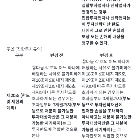
집합투자업자나 신탁업자가
변경되는 경우
집합투자업자나 신탁업자는
이 투자신탁재산 한도
내에서 그로 인한 손실의
보상 또는 손해의 배상을
청구할 수 있다.
주2) [집합투자규약]
구분
변경 전
변경 후
②다음 각 호의 어느 하나에
②다음 각 호의 어느 하나에
해당하는 사유로 불가피하게
해당하는 사유로 불가피하게
제18조제6호 내지 제9호,
제18조제6호 내지 제9호,
제19조제2호 내지 제6호,
제19조제2호 내지 제6호,
제9호에 따른 투자한도를
제9호에 따른 투자한도를
초과하게 되는 경우에는
제20조 (한도
초과하게 되는 경우에는
초과일부터 3개월까지
(부도
및 제한의
초과일부터 3개월까지
(부도
등으로 투자신탁재산에
예외)
등으로 처분이 불가능한
현저한 손실을 초래하지
투자대상자산은 그 처분이
아니하고는 처분이 불가능한
는 그
가능한 시기까지)
투자대상자산은 그 처분이
투자한도에 적합한 것으로
는 그
가능한 시기까지)
본다.
투자한도에 적합한 것으로