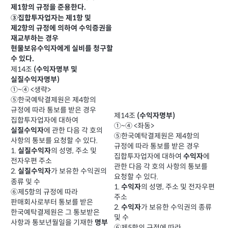
제1항의 규정을 준용한다.
③집합투자업자는 제1항 및
제2항의 규정에 의하여 수익증권을
재교부하는 경우
현물보유수익자에게 실비를 청구할
수 있다.
제14조
(수익자명부 및
실질수익자명부)
①~④ <생략>
⑤한국예탁결제원은 제4항의
규정에 따라 통보를 받은 경우
제14조
(수익자명부)
집합투자업자에 대하여
①~④ <좌동>
에 관한 다음 각 호의
실질수익자
⑤한국예탁결제원은 제4항의
사항의 통보를 요청할 수 있다.
규정에 따라 통보를 받은 경우
1.
의 성명, 주소 및
실질수익자
집합투자업자에 대하여
에
수익자
전자우편 주소
관한 다음 각 호의 사항의 통보를
2.
가 보유한 수익권의
실질수익자
요청할 수 있다.
종류 및 수
1.
의 성명, 주소 및 전자우편
수익자
⑥제5항의 규정에 따라
주소
판매회사로부터 통보를 받은
2.
가 보유한 수익권의 종류
수익자
한국예탁결제원은 그 통보받은
및 수
사항과 통보년월일을 기재한
명부
⑥제5항의 규정에 따라