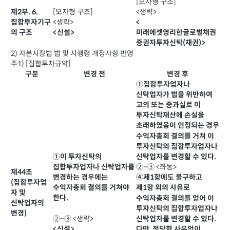
[모자형 구조]
[모자형 구조]
<생략>
제2부. 6.
<생략>
<
집합투자기구
<신설>
미래에셋영리한글로벌채권
의 구조
증권자투자신탁(채권)>
2) 자본시장법 법 및 시행령 개정사항 반영
주1) [집합투자규약]
구분
변경 전
변경 후
①집합투자업자나
신탁업자가 법을 위반하여
고의 또는 중과실로 이
투자신탁재산에 손실을
초래하였음이 인정되는 경우
수익자총회 결의를 거쳐 이
투자신탁의 집합투자업자나
①이 투자신탁의
신탁업자를 변경할 수 있다.
집합투자업자나 신탁업자를
②~③ <좌동>
제44조
변경하는 경우에는
④제1항에도 불구하고
(집합투자업
수익자총회 결의를 거쳐야
제1항 외의 사유로
자 및
한다.
수익자총회 결의를 얻어 이
신탁업자의
투자신탁의 집합투자업자나
변경)
②~③ <생략>
신탁업자를 변경할 수 있다.
<신설>
다만, 정당한 사유없이