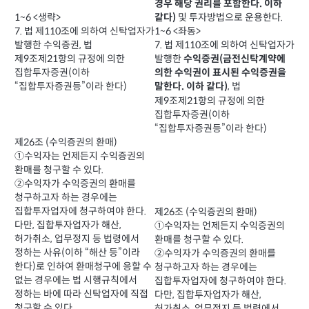
경우 해당 권리를 포함한다. 이하
1~6 <생략>
및 투자방법으로 운용한다.
같다)
7. 법 제110조에 의하여 신탁업자가
1~6 <좌동>
발행한 수익증권, 법
7. 법 제110조에 의하여 신탁업자가
제9조제21항의 규정에 의한
발행한
수익증권(금전신탁계약에
집합투자증권(이하
의한 수익권이 표시된 수익증권을
“집합투자증권등”이라 한다)
, 법
말한다. 이하 같다)
제9조제21항의 규정에 의한
집합투자증권(이하
“집합투자증권등”이라 한다)
제26조 (수익증권의 환매)
①수익자는 언제든지 수익증권의
환매를 청구할 수 있다.
②수익자가 수익증권의 환매를
청구하고자 하는 경우에는
집합투자업자에 청구하여야 한다.
제26조 (수익증권의 환매)
다만, 집합투자업자가 해산,
①수익자는 언제든지 수익증권의
허가취소, 업무정지 등 법령에서
환매를 청구할 수 있다.
정하는 사유(이하 “해산 등”이라
②수익자가 수익증권의 환매를
한다)로 인하여 환매청구에 응할 수
청구하고자 하는 경우에는
없는 경우에는 법 시행규칙에서
집합투자업자에 청구하여야 한다.
정하는 바에 따라 신탁업자에 직접
다만, 집합투자업자가 해산,
청구할 수 있다.
허가취소, 업무정지 등 법령에서