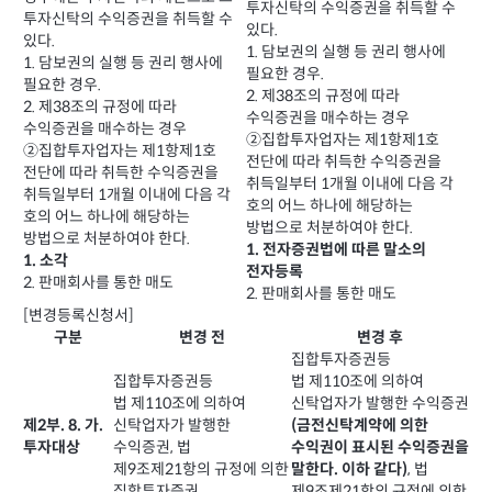
투자신탁의 수익증권을 취득할 수
투자신탁의 수익증권을 취득할 수
있다.
있다.
1. 담보권의 실행 등 권리 행사에
1. 담보권의 실행 등 권리 행사에
필요한 경우.
필요한 경우.
2. 제38조의 규정에 따라
2. 제38조의 규정에 따라
수익증권을 매수하는 경우
수익증권을 매수하는 경우
②집합투자업자는 제1항제1호
②집합투자업자는 제1항제1호
전단에 따라 취득한 수익증권을
전단에 따라 취득한 수익증권을
취득일부터 1개월 이내에 다음 각
취득일부터 1개월 이내에 다음 각
호의 어느 하나에 해당하는
호의 어느 하나에 해당하는
방법으로 처분하여야 한다.
방법으로 처분하여야 한다.
1. 전자증권법에 따른 말소의
1. 소각
전자등록
2. 판매회사를 통한 매도
2. 판매회사를 통한 매도
[변경등록신청서]
구분
변경 전
변경 후
집합투자증권등
집합투자증권등
법 제110조에 의하여
법 제110조에 의하여
신탁업자가 발행한 수익증권
신탁업자가 발행한
제2부. 8. 가.
(금전신탁계약에 의한
수익증권, 법
투자대상
수익권이 표시된 수익증권을
제9조제21항의 규정에 의한
, 법
말한다. 이하 같다)
집합투자증권
제9조제21항의 규정에 의한