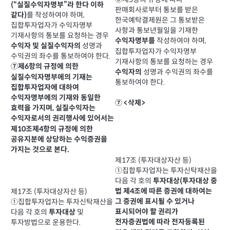
(“실질수익자명부”라 한다 이하
판매회사로부터 통보를 받은
를 작성하여야 하며,
같다)
한국예탁결제원은 그 통보받은
집합투자업자가 수익자명부
사항과 통보년월일을 기재한
기재사항의 통보를 요청하는 경우
작성하여야 하며,
수익자명부를
성명과
수익자 및 실질수익자의
집합투자업자가 수익자명부
수익권의 좌수를 통보하여야 한다.
기재사항의 통보를 요청하는 경우
⑦제6항의 규정에 의한
성명과 수익권의 좌수를
수익자의
실질수익자명부에의 기재는
통보하여야 한다.
집합투자업자에 대하여
수익자명부에의 기재와 동일한
⑦ <삭제>
효력을 가지며, 실질수익자는
수익자로서의 권리행사에 있어서는
제10조제4항의 규정에 의한
공유지분에 상당하는 수익증권을
가지는 것으로 본다.
제17조 (투자대상자산 등)
①집합투자업자는 투자신탁재산을
다음 각 호의
투자대상(투자대상 중
법 제4조에 따른 증권에 대하여는
제17조 (투자대상자산 등)
그 증권에 표시될 수 있거나
①집합투자업자는 투자신탁재산을
표시되어야 할 권리가
다음 각 호의
및
투자대상
전자증권법에 따라 전자등록된
투자방법으로 운용한다.