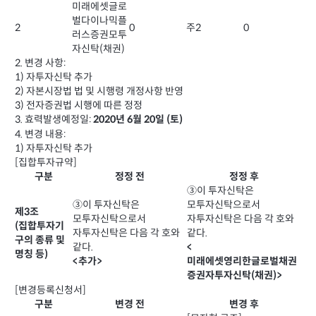
미래에셋글로
벌다이나믹플
2
0
주2
0
러스증권모투
자신탁(채권)
2. 변경 사항:
1) 자투자신탁 추가
2) 자본시장법 법 및 시행령 개정사항 반영
3) 전자증권법 시행에 따른 정정
3. 효력발생예정일:
2020년 6월 20일 (토)
4. 변경 내용:
1) 자투자신탁 추가
[집합투자규약]
구분
정정 전
정정 후
③이 투자신탁은
③이 투자신탁은
모투자신탁으로서
제3조
모투자신탁으로서
자투자신탁은 다음 각 호와
(집합투자기
자투자신탁은 다음 각 호와
같다.
구의 종류 및
같다.
<
명칭 등)
<추가>
미래에셋영리한글로벌채권
증권자투자신탁(채권)>
[변경등록신청서]
구분
변경 전
변경 후