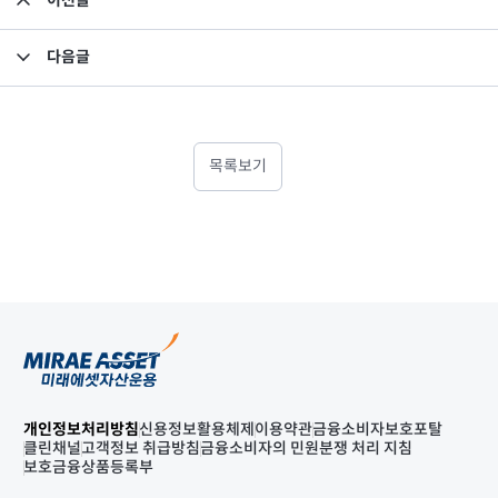
이전글
집합투자규약 변경의 건
다음글
2020년 6월 이익분배보고서_미래에셋맵스미국부동산투자신탁9-2호
목록보기
개인정보처리방침
신용정보활용체제
이용약관
금융소비자보호포탈
클린채널
고객정보 취급방침
금융소비자의 민원분쟁 처리 지침
보호금융상품등록부