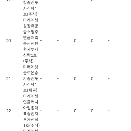
험증권투
자신탁1
호(주식)
미래에셋
성장유망
중소형주
연금저축
20
-
-
0
0
-
증권전환
형자투자
신탁1호
(주식)
미래에셋
솔로몬중
21
기증권투
-
-
0
0
-
자신탁1
호(채권)
미래에셋
연금러시
아업종대
22
-
-
0
0
-
표증권자
투자신탁
1호(주식)