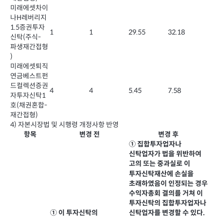
미래에셋차이
나H레버리지
1.5증권투자
1
1
29.55
32.18
신탁(주식-
파생재간접형
)
미래에셋퇴직
연금베스트펀
드컬렉션증권
4
4
5.45
7.58
자투자신탁1
호(채권혼합-
재간접형)
4) 자본시장법 및 시행령 개정사항 반영
항목
변경 전
변경 후
① 집합투자업자나
신탁업자가 법을 위반하여
고의 또는 중과실로 이
투자신탁재산에 손실을
초래하였음이 인정되는 경우
수익자총회 결의를 거쳐 이
투자신탁의 집합투자업자나
① 이 투자신탁의
신탁업자를 변경할 수 있다.