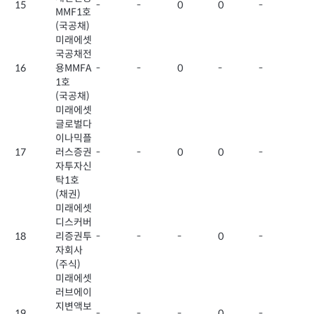
15
-
-
0
0
-
MMF1호
(국공채)
미래에셋
국공채전
16
용MMFA
-
-
0
-
-
1호
(국공채)
미래에셋
글로벌다
이나믹플
17
러스증권
-
-
0
0
-
자투자신
탁1호
(채권)
미래에셋
디스커버
18
리증권투
-
-
-
0
-
자회사
(주식)
미래에셋
러브에이
지변액보
19
-
-
-
0
-