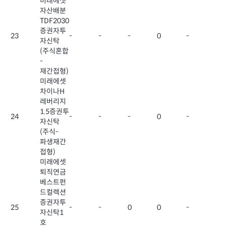
미래에셋
자산배분
TDF2030
증권자투
23
-
-
-
0
-
자신탁
(주식혼합
-
재간접형)
미래에셋
차이나H
레버리지
1.5증권투
24
-
-
-
0
-
자신탁
(주식-
파생재간
접형)
미래에셋
퇴직연금
베스트펀
드컬렉션
증권자투
25
-
-
0
0
-
자신탁1
호