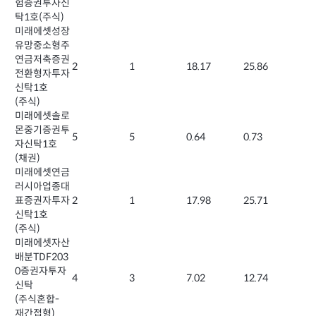
험증권투자신
탁1호(주식)
미래에셋성장
유망중소형주
연금저축증권
2
1
18.17
25.86
전환형자투자
신탁1호
(주식)
미래에셋솔로
몬중기증권투
5
5
0.64
0.73
자신탁1호
(채권)
미래에셋연금
러시아업종대
표증권자투자
2
1
17.98
25.71
신탁1호
(주식)
미래에셋자산
배분TDF203
0증권자투자
4
3
7.02
12.74
신탁
(주식혼합-
재간접형)