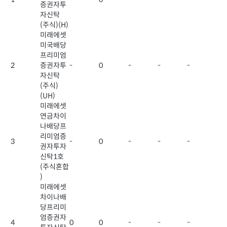
증권자투
자신탁
(주식)(H)
미래에셋
미국배당
프리미엄
2
증권자투
-
0
-
-
-
자신탁
(주식)
(UH)
미래에셋
연금차이
나배당프
리미엄증
3
-
0
-
-
-
권자투자
신탁1호
(주식혼합
)
미래에셋
차이나배
당프리미
엄증권자
4
0
0
-
-
-