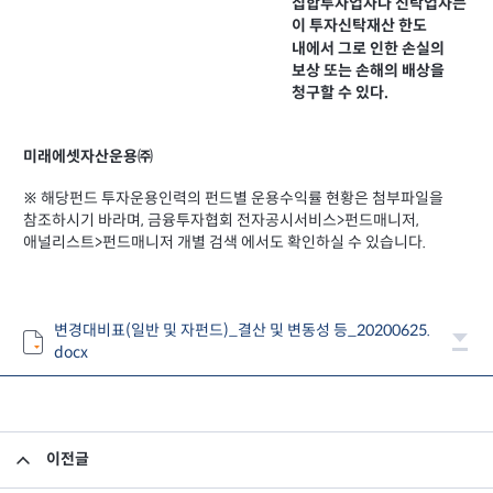
집합투자업자나 신탁업자는
이 투자신탁재산 한도
내에서 그로 인한 손실의
보상 또는 손해의 배상을
청구할 수 있다.
미래에셋자산운용㈜
※ 해당펀드 투자운용인력의 펀드별 운용수익률 현황은 첨부파일을
참조하시기 바라며, 금융투자협회 전자공시서비스>펀드매니저,
애널리스트>펀드매니저 개별 검색 에서도 확인하실 수 있습니다.
변경대비표(일반 및 자펀드)_결산 및 변동성 등_20200625.
docx
이전글
집합투자규약 변경의 건