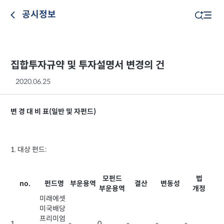
공시정보
집합투자규약 및 투자설명서 변경의 건
2020.06.25
변 경 대 비 표(일반 및 자펀드)
1. 대상 펀드:
모펀드
법
no.
펀드명
부운용역
결산
변동성
부운용역
개정
미래에셋
미국배당
프리미엄
1
-
0
-
-
-