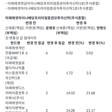
- 미래에셋연금차이나배당프리미엄증권자투자신탁1호(주식혼합)
- 미래에셋차이나배당프리미엄증권자투자신탁1호(주식혼합)
미래에셋차이나배당프리미엄증권모투자신탁(주식혼합)
변경 전
변경 후
신재훈(책임), 이현경(책임),
신재훈(책임), 이현경(책임),
윤병호
양병오
(부책임)
(부책임)
3) 변동성 값 업데이트
펀드명
변경 전 등급
변경 후 등급
변경 전(%)
변경 후(%)
미래에셋개인
전용MMF1호
6
6
0.02
0.02
(국공채)
미래에셋글로
벌다이나믹플
러스증권자투
5
5
1.72
3.3
자신탁1호
(채권)
미래에셋디스
커버리증권투
3
2
14.03
21.68
자회사(주식)
미래에셋러브
에이지변액보
3
2
14.28
21.17