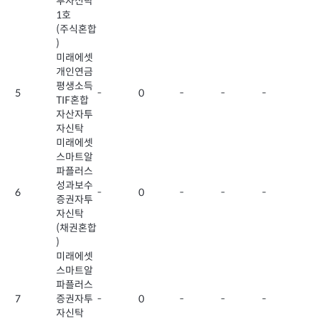
투자신탁
1호
(주식혼합
)
미래에셋
개인연금
평생소득
5
-
0
-
-
-
TIF혼합
자산자투
자신탁
미래에셋
스마트알
파플러스
성과보수
6
-
0
-
-
-
증권자투
자신탁
(채권혼합
)
미래에셋
스마트알
파플러스
7
증권자투
-
0
-
-
-
자신탁