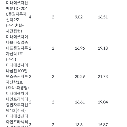
미래에셋자산
배분TDF204
0증권자투자
4
2
9.02
16.51
신탁2호
(주식혼합-
재간접형)
미래에셋차이
나브라질업종
대표증권자투
2
2
16.96
19.18
자신탁1호
(주식)
미래에셋차이
나심천100인
덱스증권자투
2
2
20.29
21.73
자신탁1호
(주식-파생형)
미래에셋차이
나인프라섹터
2
2
16.61
19.04
증권자투자신
탁1호(주식)
미래에셋친디
아인프라섹터
3
2
13.3
15.87