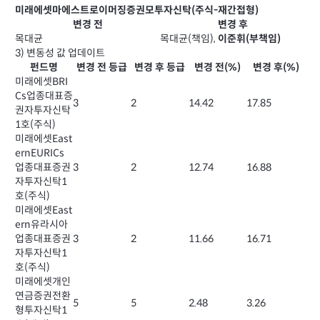
미래에셋마에스트로이머징증권모투자신탁(주식-재간접형)
변경 전
변경 후
목대균
목대균(책임),
이준휘(부책임)
3) 변동성 값 업데이트
펀드명
변경 전 등급
변경 후 등급
변경 전(%)
변경 후(%)
미래에셋BRI
Cs업종대표증
3
2
14.42
17.85
권자투자신탁
1호(주식)
미래에셋East
ernEURICs
업종대표증권
3
2
12.74
16.88
자투자신탁1
호(주식)
미래에셋East
ern유라시아
업종대표증권
3
2
11.66
16.71
자투자신탁1
호(주식)
미래에셋개인
연금증권전환
5
5
2.48
3.26
형투자신탁1