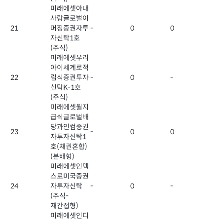
미래에셋아내
사랑글로벌이
21
머징증권자투
-
0
0
자신탁1호
(주식)
미래에셋우리
아이세계로적
22
립식증권투자
-
0
-
신탁K-1호
(주식)
미래에셋월지
급식글로벌배
당과인컴증권
23
-
0
0
자투자신탁1
호(채권혼합)
(분배형)
미래에셋인덱
스로미국증권
24
자투자신탁
-
0
-
(주식-
재간접형)
미래에셋인디