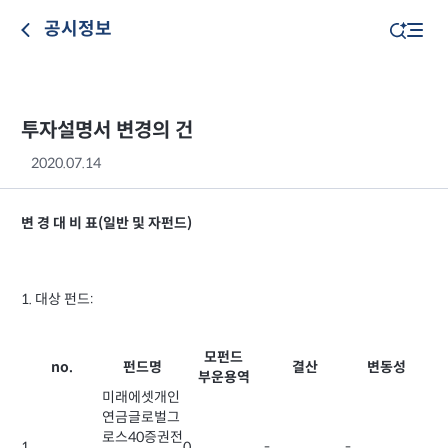
공시정보
투자설명서 변경의 건
2020.07.14
변 경 대 비 표(일반 및 자펀드)
1. 대상 펀드:
모펀드
no.
펀드명
결산
변동성
부운용역
미래에셋개인
연금글로벌그
로스40증권전
1
0
-
-