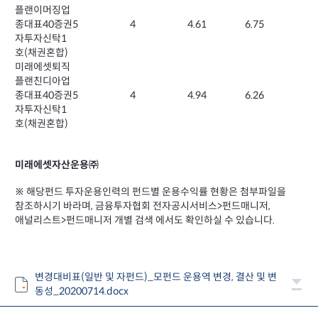
플랜이머징업
종대표40증권
5
4
4.61
6.75
자투자신탁1
호(채권혼합)
미래에셋퇴직
플랜친디아업
종대표40증권
5
4
4.94
6.26
자투자신탁1
호(채권혼합)
미래에셋자산운용㈜
※ 해당펀드 투자운용인력의 펀드별 운용수익률 현황은 첨부파일을
참조하시기 바라며, 금융투자협회 전자공시서비스>펀드매니저,
애널리스트>펀드매니저 개별 검색 에서도 확인하실 수 있습니다.
변경대비표(일반 및 자펀드)_모펀드 운용역 변경, 결산 및 변
동성_20200714.docx