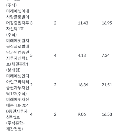
(주식)
미래에셋아내
사랑글로벌이
머징증권자투
3
2
11.43
16.95
자신탁1호
(주식)
미래에셋월지
급식글로벌배
당과인컴증권
5
4
4.13
7.34
자투자신탁1
호(채권혼합)
(분배형)
미래에셋인디
아인프라섹터
2
2
16.36
21.51
증권자투자신
탁1호(주식)
미래에셋자산
배분TDF204
0증권자투자
4
2
9.06
16.53
신탁1호
(주식혼합-
재간접형)