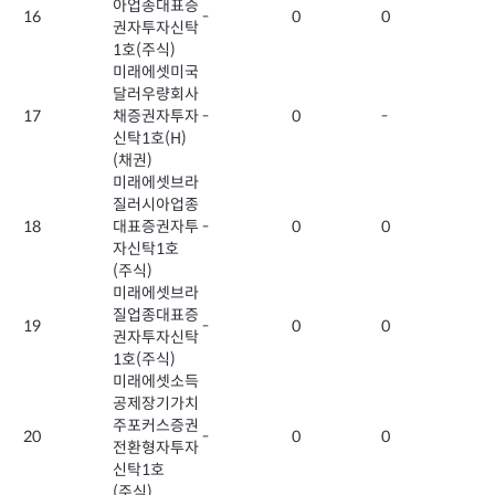
아업종대표증
16
-
0
0
권자투자신탁
1호(주식)
미래에셋미국
달러우량회사
17
채증권자투자
-
0
-
신탁1호(H)
(채권)
미래에셋브라
질러시아업종
18
대표증권자투
-
0
0
자신탁1호
(주식)
미래에셋브라
질업종대표증
19
-
0
0
권자투자신탁
1호(주식)
미래에셋소득
공제장기가치
주포커스증권
20
-
0
0
전환형자투자
신탁1호
(주식)