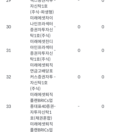
29
덱스증권자투
-
-
0
자신탁1호
(주식-파생형)
미래에셋차이
나인프라섹터
30
-
0
0
증권자투자신
탁1호(주식)
미래에셋친디
아인프라섹터
31
-
0
0
증권자투자신
탁1호(주식)
미래에셋퇴직
연금고배당포
32
커스증권자투
-
0
0
자신탁1호
(주식)
미래에셋퇴직
플랜BRICs업
33
종대표40증권
-
-
0
자투자신탁1
호(채권혼합)
미래에셋퇴직
플랜BRICs업