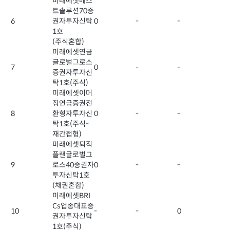
미래에셋베스
트솔루션70증
6
권자투자신탁
0
-
-
1호
(주식혼합)
미래에셋연금
글로벌그로스
7
0
-
-
증권자투자신
탁1호(주식)
미래에셋이머
징연금증권전
8
환형자투자신
0
-
-
탁1호(주식-
재간접형)
미래에셋퇴직
플랜글로벌그
9
로스40증권자
0
-
-
투자신탁1호
(채권혼합)
미래에셋BRI
Cs업종대표증
10
-
-
0
권자투자신탁
1호(주식)