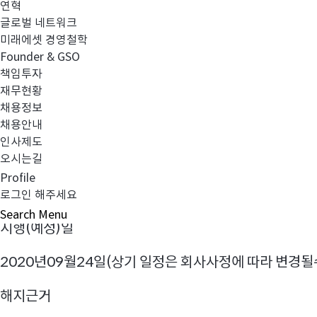
연혁
일반적으로 소규모 펀드가 장기간 유지되는 경우 안정적인
글로벌 네트워크
어려울 수 있습니다. 이에 따라 불가피하게 해당 펀드를 
미래에셋 경영철학
미래에셋자산운용 임직원은 고객님께 만족스러운 운용결과
Founder & GSO
책임투자
펀드명
재무현황
채용정보
미래에셋코스닥150레버리지1.5증권투자신탁1호(주식
채용안내
인사제도
주요변경사항
오시는길
Profile
임의 해지
로그인 해주세요
Search
Menu
시행(예정)일
2020년09월24일(상기 일정은 회사사정에 따라 변경될
해지근거