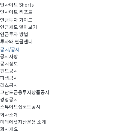
인사이트 Shorts
인사이트 리포트
소규모 펀드 임의 해지 예정사항 안내의 건
연금투자 가이드
연금제도 알아보기
연금투자 방법
투자와 연금센터
공시/공지
공지사항
공시정보
펀드공시
미래에셋자산운용 컴플라이언스 외부제출 확인필 제 20-049
파생공시
리츠공시
미래에셋코스닥150레버리지1.5증권투자신탁1호(주식-
고난도금융투자상품공시
경영공시
미래에셋자산운용 2020.07
스튜어드십코드공시
회사소개
항상 미래에셋을 아껴주시는 고객 여러분께 감사의 마음을
미래에셋자산운용 소개
기원합니다. 당사가 운용 중인 '미래에셋코스닥150레버
회사개요
양해를 구하고자 합니다. 2016년12월23일 설정된 상