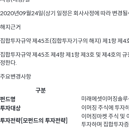
2020년09월24일(상기 일정은 회사사정에 따라 변경될
해지근거
집합투자규약 제45조(집합투자기구의 해지) 제1항 제4
집합투자규약 제45조 제4항 제1항 제3호 및 제4호의 
정한다.
주요변경사항
구분
미래에셋이머징솔루
펀드명
주
이머징 주식에 투자
투자대상
요
이머징마켓 주식 및 
변
투자전략[모펀드의 투자전략]
투자하며 집합투자증권
경