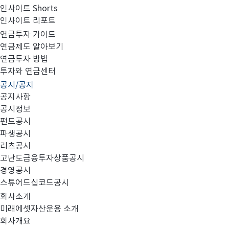
인사이트 Shorts
인사이트 리포트
소규모 펀드 해소 예정사항 안내
연금투자 가이드
연금제도 알아보기
연금투자 방법
투자와 연금센터
공시/공지
공지사항
공시정보
펀드공시
미래에셋자산운용 컴플라이언스 외부제출 확인필 제 20-049
파생공시
리츠공시
미래에셋이머징솔루션증권자투자신탁(주식-재간접형) 모
고난도금융투자상품공시
경영공시
미래에셋자산운용 2020.07
스튜어드십코드공시
회사소개
항상 미래에셋을 아껴주시는 고객 여러분께 감사의 마음을
미래에셋자산운용 소개
기원합니다. '미래에셋이머징솔루션증권자투자신탁(주식
회사개요
'미래에셋글로벌솔루션증권모투자신탁(주식-재간접형)'으로