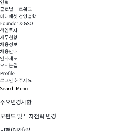
연혁
원본액이 50억에 미치지 못하여 소규모로 운용되고 있습
글로벌 네트워크
등으로 인해 운용의 비효율성이 초래되어 적절한 운용 및
미래에셋 경영철학
재간접형)'으로 변경하고자 하오니 이 점 양해 부탁 드립
Founder & GSO
책임투자
점에서, 운용전략이 기존과 달라질 예정입니다. 지금까
재무현황
보여드릴 수 있도록 최선을 다하겠습니다. 감사합니다.
채용정보
채용안내
인사제도
오시는길
Profile
펀드명
로그인 해주세요
미래에셋이머징솔루션증권자투자신탁(주식-재간접형)
Search
Menu
주요변경사항
모펀드 및 투자전략 변경
시행(예정)일