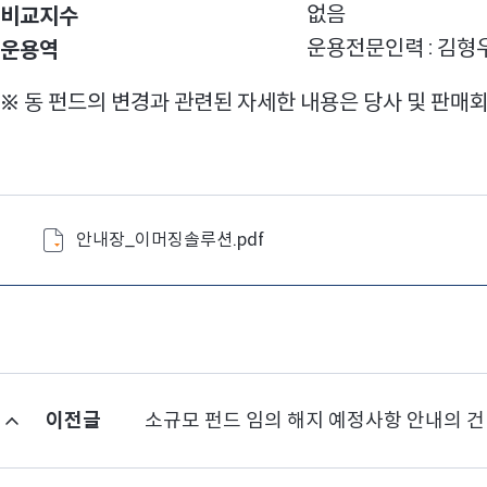
없음
비교지수
사
운용전문인력 : 김형
운용역
항
-
※ 동 펀드의 변경과 관련된 자세한 내용은 당사 및 판
구
분
,
변
경
안내장_이머징솔루션.pdf
전
,
변
경
후
이전글
소규모 펀드 임의 해지 예정사항 안내의 건
로
구
성