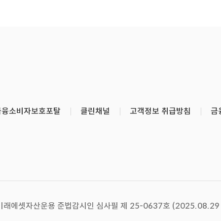
금융소비자보호포탈
클린채널
고객정보 취급방침
금
미래에셋자산운용 준법감시인 심사필 제 25-0637호 (2025.08.29 ~ 