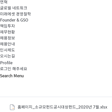
연혁
- 첨부파일 참조
글로벌 네트워크
미래에셋 경영철학
Founder & GSO
책임투자
(2) 기준일 :
2020년
월
일
월
일
7
1
(수
) ~ 7
31
(금
)
재무현황
채용정보
채용안내
인사제도
* 해당 집합투자기구는 설정(설립) 이후 1년이 되는 날에
오시는길
Profile
원본액이 50억원 미만으로, 법 제192조 제1항 단서에
로그인 해주세요
Search
Menu
홈페이지_소규모펀드공시대상펀드_2020년 7월.xlsx