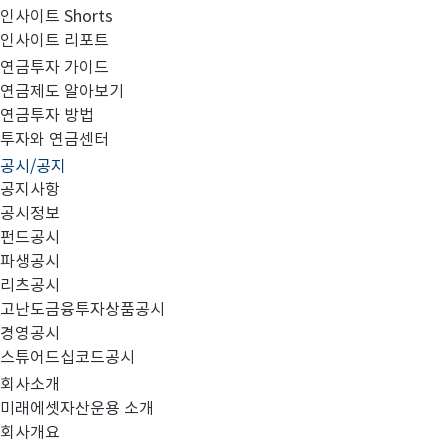
인사이트 Shorts
인사이트 리포트
소규모펀드 공시의 건(2020년 7월)
연금투자 가이드
연금제도 알아보기
연금투자 방법
투자와 연금센터
공시/공지
[자본시장과 금융투자업에 관한 법률 제89조 및 동법 시행
공지사항
공시정보
펀드공시
파생공시
제 목 : 소규모펀드 공시
리츠공시
고난도금융투자상품공시
(1) 법 시행령 제93조 제3항 제4호, 5호에 의한 공시
경영공시
스튜어드십코드공시
회사소개
미래에셋자산운용 소개
[ 소규모펀드 1년, 1개월, 이행계획, 이행실적, 이행실적(
회사개요