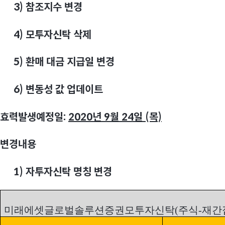
3)
참조지수 변경
4)
모투자신탁 삭제
5)
환매 대금 지급일 변경
6)
변동성 값 업데이트
효력발생예정일:
2020
년 9월 24일 (목)
변경내용
1)
자투자신탁 명칭 변경
미래에셋글로벌솔루션증권모투자신탁(주식-재간