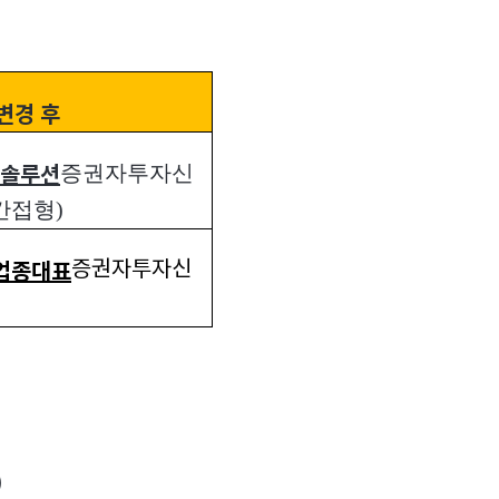
변경 후
증권자투자신
솔루션
간접형)
증권자투자신
업종대표
)