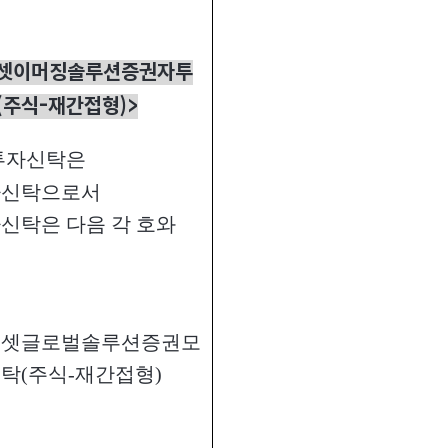
셋이머징솔루션증권자투
(주식-재간접형)>
투자신탁은
자신탁으로서
신탁은 다음 각 호와
에셋글로벌솔루션증권모
탁(주식-재간접형)