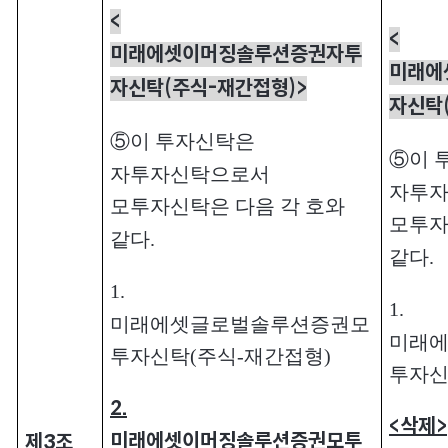
<
<
미래에셋이머징솔루션증권자투
미래에
자신탁(주식-재간접형)>
자신탁
⑤이 투자신탁은
⑤이 
자투자신탁으로서
자투
모투자신탁은 다음 각 호와
모투자
같다.
같다.
1.
1.
미래에셋글로벌솔루션증권모
미래
투자신탁(주식-재간접형)
투자신
2.
<
삭제>
미래에셋이머징솔루션증권모투
제3조