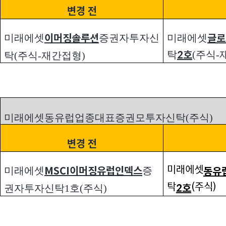
변경 전
미래에셋
증권자투자신
미래에셋
이머징솔루션
글로
탁
(주식-
2호
탁(주식-재간접형)
미래에셋동유럽업종대표증권모투자신탁(주식)
변경 전
미래에셋
미래에셋
증
MSCI이머징유럽인덱스
동유
탁
(주식)
2호
권자투자신탁1호(주식)