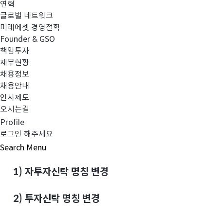
연혁
1
글로벌 네트워크
미래에셋글로벌솔루션증권모투자신탁(주식
미래에셋 경영철학
Founder & GSO
2
미래에셋동유럽업종대표증권모투자신탁(
책임투자
재무현황
3
미래에셋이머징솔루션증권자투자신탁(주식
채용정보
채용안내
4
미래에셋MSCI이머징유럽인덱스증권자투자
인사제도
오시는길
Profile
로그인 해주세요
변경 사항:
Search
Menu
1)
자투자신탁 명칭 변경
2)
투자신탁 명칭 변경