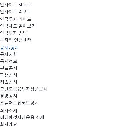
인사이트 Shorts
인사이트 리포트
집합투자규약 및 투자설명서 변경의 건
연금투자 가이드
연금제도 알아보기
연금투자 방법
투자와 연금센터
공시/공지
공지사항
공시정보
펀드공시
파생공시
리츠공시
대상 펀드:
고난도금융투자상품공시
경영공시
스튜어드십코드공시
회사소개
no.
펀드명
미래에셋자산운용 소개
회사개요