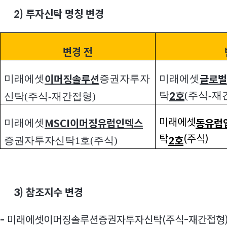
2)
투자신탁 명칭 변경
변경 전
미래에셋
증권자투자
미래에셋
이머징솔루션
글로벌
탁
(주식-재
2호
신탁(주식-재간접형)
미래에셋
미래에셋
MSCI이머징유럽인덱스
동유럽
탁
(주식)
2호
증권자투자신탁1호(주식)
3)
참조지수 변경
미래에셋
이머징솔루션증권자투자신탁(주식-재간접형
-