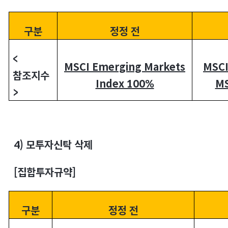
구분
정정 전
<
MSCI Emerging Markets
MSCI
참조지수
Index 100%
MS
>
4)
모투자신탁 삭제
[
집합투자규약]
구분
정정 전