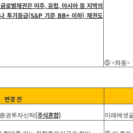
. 글로벌채권은 미주, 유럽, 아시아 등 지역의
 투기등급(S&P 기준 BB+ 이하) 채권도
⑤ <좌동>
변경 전
G증권투자신탁
미래에셋글
(주식혼합)