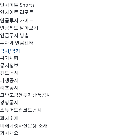
인사이트 Shorts
인사이트 리포트
집합투자규약 및 투자설명서 변경의 건
연금투자 가이드
연금제도 알아보기
연금투자 방법
투자와 연금센터
공시/공지
공지사항
공시정보
펀드공시
대상 펀드: 미래에셋글로벌혁신기업ESG증권투자신탁(
파생공시
리츠공시
변경 사항:
고난도금융투자상품공시
경영공시
1)
투자신탁 유형 변경
스튜어드십코드공시
회사소개
미래에셋자산운용 소개
2)
유형 변경에 따른 위험등급 변경
회사개요