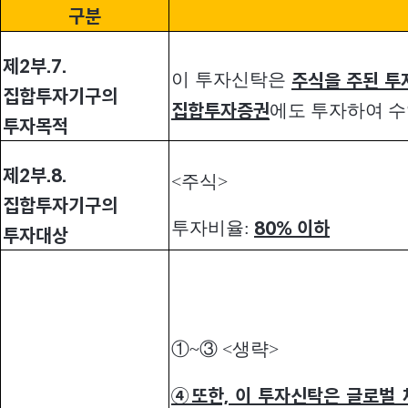
구분
제2부.7.
이 투자신탁은
주식을 주된 투
집합투자기구의
에도 투자하여 수
집합투자증권
투자목적
제2부.8.
<주식>
집합투자기구의
투자비율:
80%
이하
투자대상
①~③ <생략>
④또한, 이 투자신탁은 글로벌