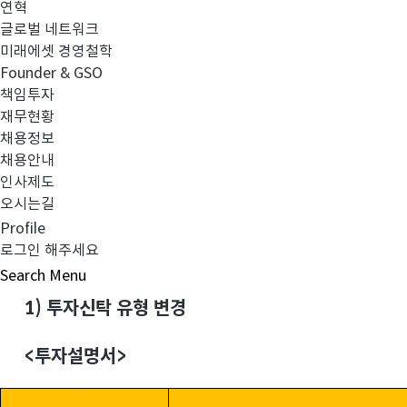
연혁
3)
운용역 변경
글로벌 네트워크
미래에셋 경영철학
4)
참조지수 변경
Founder & GSO
책임투자
5)
기금의 조성 및 사용 삭제
재무현황
채용정보
6)
자본시장법 시행령 개정사항 반영
채용안내
인사제도
오시는길
효력발생 예정일:
2020
년 9월 24일 (목)
Profile
로그인 해주세요
변경 내용:
Search
Menu
1)
투자신탁 유형 변경
<
투자설명서>