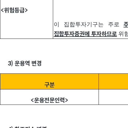
<
위험등급>
이 집합투자기구는 주로
위험
집합투자증권에 투자하므로
3)
운용역 변경
구분
<
운용전문인력>