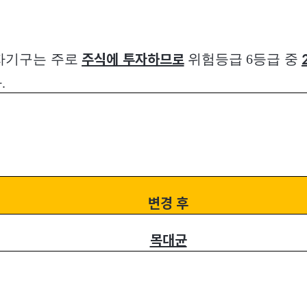
자기구는 주로
위험등급 6등급 중
주식에 투자하므로
.
변경 후
목대균