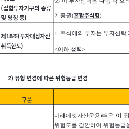
② 이 투자신탁은 다음 각 호
(집합투자기구의 종류
2. 증권(
)
혼합주식형
및 명칭 등)
1. 주식에의 투자는 투자신
제18조(투자대상자산
취득한도)
<이하 생력>
2)
유형 변경에 따른 위험등급 변경
구분
미래에셋자산운용㈜은 이 집
위험도를 감안하여 위험등급