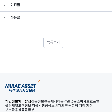
이전글
미래에셋맵스아시아퍼시픽부동산공모일호투자회사 펀드 자산 평가액 기준가 반영 안내
다음글
미래에셋맵스미국부동산투자신탁11호 - 제6기 이익분배보고서
목록보기
개인정보처리방침
신용정보활용체제
이용약관
금융소비자보호포탈
클린채널
고객정보 취급방침
금융소비자의 민원분쟁 처리 지침
보호금융상품등록부