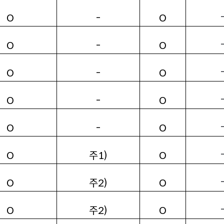
-
O
O
-
O
O
-
O
O
-
O
O
-
O
O
주1)
O
O
주2)
O
O
주2)
O
O