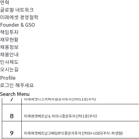
연혁
글로벌 네트워크
2
미래에셋다이와넥스트아시아퍼시픽증권자투자신탁1호(H-JPY)(주식)
미래에셋 경영철학
Founder & GSO
3
미래에셋다이와넥스트아시아퍼시픽증권자투자신탁1호(UH)(주식)
책임투자
재무현황
4
채용정보
미래에셋다이와연금넥스트AP증권자투자신탁(주식)
채용안내
인사제도
5
미래에셋다이와일본밸류중소형증권자투자신탁1호(H)(주식)
오시는길
Profile
6
미래에셋다이와일본밸류중소형증권자투자신탁1호(UH)(주식)
로그인 해주세요
Search
Menu
7
미래에셋디스커버리증권자투자신탁G1호(주식)
8
미래에셋베트남＆차이나증권투자신탁1호(주식)
9
미래에셋베트남고배당IPO증권자투자신탁(H-USD)(주식-파생형)