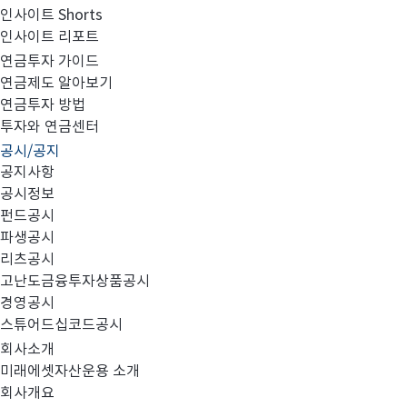
인사이트 Shorts
인사이트 리포트
집합투자규약 및 투자설명서 변경의 건
연금투자 가이드
연금제도 알아보기
연금투자 방법
투자와 연금센터
공시/공지
공지사항
공시정보
펀드공시
대상 펀드:
파생공시
리츠공시
고난도금융투자상품공시
경영공시
no.
펀
스튜어드십코드공시
회사소개
미래에셋자산운용 소개
회사개요
1
미래에셋PanAsia컨슈머증권자투자신탁1호(주식)