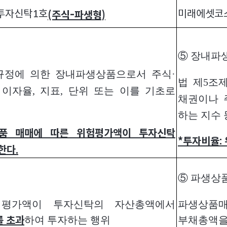
투자신탁1호
미래에셋코
(주식-파생형)
⑤ 장내파
 규정에 의한 장내파생상품으로서 주식·
법 제5조
 이자율, 지표, 단위 또는 이를 기초로
채권이나 
하는 지수 
품 매매에 따른 위험평가액이 투자신탁
*
투자비율: 
한다.
⑤ 파생상
험평가액이 투자신탁의 자산총액에서
파생상품
하여 투자하는 행위
부채총액을
를 초과