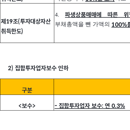
4.
파생상품매매에 따른 위
제19조(투자대상자산
부채총액을 뺀 가액의
100%
취득한도)
2)
집합투자업자보수 인하
구분
<
보수>
-
집합투자업자 보수: 연 0.3%