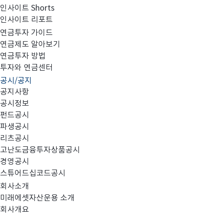
인사이트 Shorts
인사이트 리포트
집합투자규약 및 투자설명서 변경의 건
연금투자 가이드
연금제도 알아보기
연금투자 방법
투자와 연금센터
공시/공지
공지사항
공시정보
펀드공시
파생공시
리츠공시
대상 펀드: 미래에셋코스피200인덱스증권투자신탁1호(
고난도금융투자상품공시
경영공시
변경 사항:
스튜어드십코드공시
회사소개
1)
투자신탁 유형 변경
미래에셋자산운용 소개
회사개요