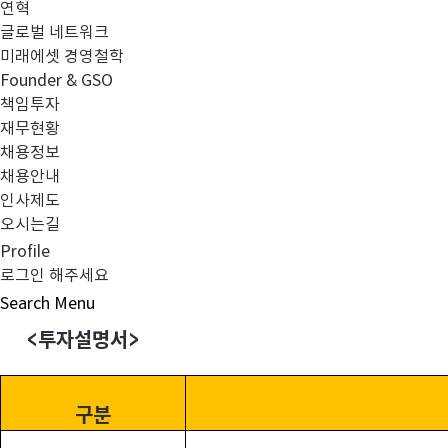
연혁
2)
집합투자업자보수 인하
글로벌 네트워크
미래에셋 경영철학
3)
투자 전략 수정
Founder & GSO
책임투자
4)
자본시장법 시행령 개정사항 반영
재무현황
채용정보
채용안내
효력발생 예정일:
2020
년 10월 20일(화)
인사제도
오시는길
변경 내용:
Profile
로그인 해주세요
1)
투자신탁 유형 변경
Search
Menu
<
투자설명서>
구분