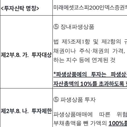
미래에셋코스피200인덱스증권
<
투자신탁 명칭>
⑤ 장내파생상품
법 제5조제1항 및 제2항의
채권이나 주식·채권의 가격,
제2부.8. 가. 투자대상
하는 지수 등에 연계된 것
*
파생상품에의 투자는 파생상
자산총액의 10%를 초과하도록 
⑤ 파생상품 투자
제2부.8. 나. 투자제한
파생상품매매에 따른 위
부채총액을 뺀 가액의
100%