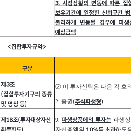
3.
시장상황의 변동에 따른 집
보유기간에 일정한 신뢰구간 
불리하게 변동될 경우에 파생
예상금액
<
집합투자규약>
구분
제3조
② 이 투자신탁은 다음 각 호
(집합투자기구의 종류
2. 증권(
)
주식파생형
및 명칭 등)
9.
파생상
파생상품에의 투자는
제18조(투자대상자산
자산총액의
하도록
10%를 초과
취득한도)