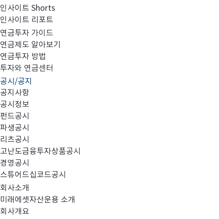
인사이트 Shorts
인사이트 리포트
집합투자규약 및 투자설명서 변경의 건
연금투자 가이드
연금제도 알아보기
연금투자 방법
투자와 연금센터
공시/공지
공지사항
공시정보
펀드공시
대상 펀드:
파생공시
리츠공시
고난도금융투자상품공시
no.
경영공시
스튜어드십코드공시
1
회사소개
미래에셋그린인덱스증권자투자신탁(주식)
미래에셋자산운용 소개
회사개요
2
미래에셋가치주포커스연금저축증권전환형자투자신탁1호(주식)