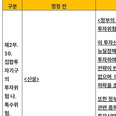
구분
정정 전
<
정부
투자위험
이 투자
제2부.
뉴딜정
10.
투자하여
집합투
전략이 
자기구
없으며 
<
신설>
의
하락을 초
투자위
험 나.
또한 정
특수위
관련 종목
험.