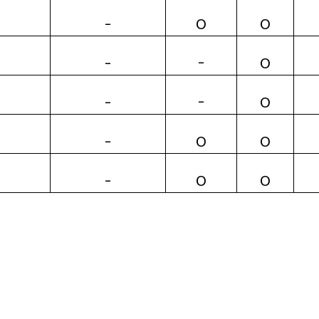
O
O
-
-
O
-
-
O
-
O
O
-
O
O
-