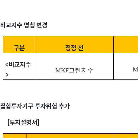
비교지수 명칭 변경
구분
정정 전
<
비교지수
M
MKF그린지수
>
집합투자기구 투자위험 추가
[
투자설명서]