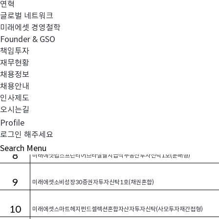
연혁
글로벌 네트워크
3
미래에셋개인연금글로벌다이나믹증권전환형자투자신탁1호(채권)
미래에셋 경영철학
Founder & GSO
4
미래에셋고배당포커스증권자투자신탁1호(주식)
책임투자
재무현황
5
채용정보
미래에셋글로벌EMP인컴배분증권자투자신탁1호(H)(주식혼합-재간접형)
채용안내
인사제도
6
미래에셋글로벌그레이트컨슈머증권투자신탁(USD)(주식-재간접형)
오시는길
Profile
7
미래에셋디스커버리증권투자신탁4호(주식)
로그인 해주세요
Search
Menu
8
미래에셋맵스프런티어브라질월지급식부동산투자신탁1호(분배형)
9
미래에셋소비성장30증권자투자신탁1호(채권혼합)
10
미래에셋스마트헤지펀드셀렉션혼합자산자투자신탁(사모투자재간접형)