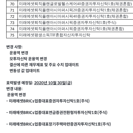
미래에셋퇴직플랜글로벌헬스케어40증권자투자신탁1호(채권혼합)
70
미래에셋퇴직플랜아시아퍼시픽20증권자투자신탁1호(채권혼합)
71
미래에셋퇴직플랜아시아퍼시픽40증권자투자신탁1호(채권혼합)
72
미래에셋퇴직플랜아시아퍼시픽증권자투자신탁1호(주식)
73
미래에셋퇴직플랜아시아퍼시픽증권자투자신탁1호(채권혼합)
74
미래에셋평생소득TIF혼합자산자투자신탁
75
변경 사항:
운용역 변경
모투자신탁 운용역 변경
결산에 따른 재무제표 및 주요 수치 업데이트
변동성 값 업데이트
효력발생 예정일:
2020
년 10월 30일(금)
변경 내용:
운용역 변경
-
미래에셋BRICs업종대표증권자투자신탁1호(주식)
-
미래에셋BRICs업종대표연금증권전환형자투자신탁1호(주식)
-
미래에셋BRICs업종대표장기주택마련증권자투자신탁1호(주식)