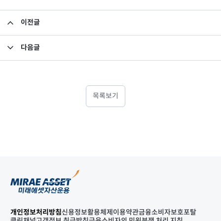
이전글
집합투자규약 및 투자설명서 변경의 건
다음글
소규모펀드 공시의 건(2020년 10월)
목록보기
개인정보처리방침
신용정보활용체제
이용약관
금융소비자보호포탈
클린채널
고객정보 취급방침
금융소비자의 민원분쟁 처리 지침