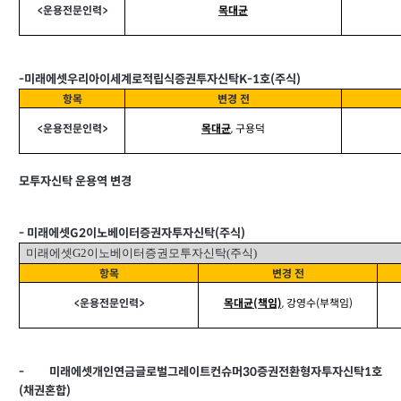
<
운용전문인력>
목대균
-
미래에셋우리아이세계로적립식증권투자신탁K-1호(주식)
항목
변경 전
<
운용전문인력>
목대균
,
구용덕
모투자신탁 운용역 변경
-
미래에셋G2이노베이터증권자투자신탁(주식)
미래에셋G2이노베이터증권모투자신탁(주식)
항목
변경 전
<
운용전문인력>
목대균(책임)
,
강영수(부책임)
-
미래에셋개인연금글로벌그레이트컨슈머30증권전환형자투자신탁1호
(채권혼합)