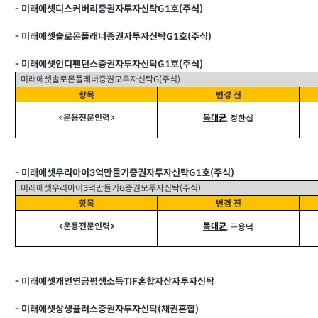
-
미래에셋디스커버리증권자투자신탁G1호(주식)
-
미래에셋솔로몬플래너증권자투자신탁G1호(주식)
-
미래에셋인디펜던스증권자투자신탁G1호(주식)
미래에셋솔로몬플래너증권모투자신탁G(주식)
항목
변경 전
<
운용전문인력>
목대균
,
정한섭
-
미래에셋우리아이3억만들기증권자투자신탁G1호(주식)
미래에셋우리아이3억만들기G증권모투자신탁(주식)
항목
변경 전
<
운용전문인력>
목대균
,
구용덕
-
미래에셋개인연금평생소득TIF혼합자산자투자신탁
-
미래에셋상생플러스증권자투자신탁(채권혼합)