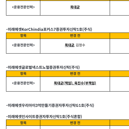
<
운용전문인력>
목대균
-
미래에셋KorChindia포커스7증권투자신탁1호(주식)
항목
변경 전
<
운용전문인력>
목대균
,
김정수
-
미래에셋글로벌넥스트노멀증권투자신탁(주식)
항목
변경 전
<
운용전문인력>
목대균(책임), 육진수(부책임)
-
미래에셋우리아이3억만들기증권자투자신탁G1호(주식)
-
미래에셋인사이트증권자투자신탁1호(주식혼합)
항목
변경 전