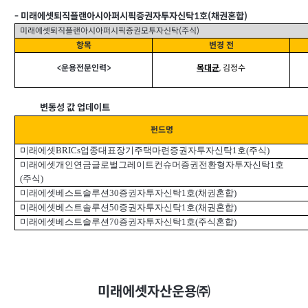
-
미래에셋퇴직플랜아시아퍼시픽증권자투자신탁1호(채권혼합)
미래에셋퇴직플랜아시아퍼시픽증권모투자신탁(주식)
항목
변경 전
<
운용전문인력>
목대균
,
김정수
변동성 값 업데이트
펀드명
미래에셋BRICs업종대표장기주택마련증권자투자신탁1호(주식)
미래에셋개인연금글로벌그레이트컨슈머증권전환형자투자신탁1호
(주식)
미래에셋베스트솔루션30증권자투자신탁1호(채권혼합)
미래에셋베스트솔루션50증권자투자신탁1호(채권혼합)
미래에셋베스트솔루션70증권자투자신탁1호(주식혼합)
미래에셋자산운용㈜