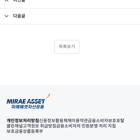
이전글
미래에셋맵스아시아퍼시픽부동산공모1호 2020년 3분기 자산운용보고서
다음글
부실우려단계의 채권 분류 및 매각
목록보기
개인정보처리방침
신용정보활용체제
이용약관
금융소비자보호포탈
클린채널
고객정보 취급방침
금융소비자의 민원분쟁 처리 지침
보호금융상품등록부