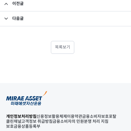
이전글
소규모펀드 공시의 건(2020년 11월)
다음글
부동산/특별자산펀드 수시공시의 건(미래에셋맵스미국부동산투자신탁16호)
목록보기
개인정보처리방침
신용정보활용체제
이용약관
금융소비자보호포탈
클린채널
고객정보 취급방침
금융소비자의 민원분쟁 처리 지침
보호금융상품등록부