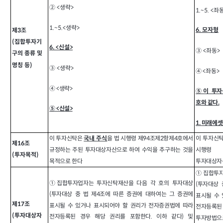
② <
생략>
1.~5. <
좌동
1.~5.<
생략>
6.
모자형
제3조
(집합투자기
6. <
신설>
③ <
좌동>
구의 종류 및
명칭 등)
③ <
생략>
<
좌동>
④
④ <생략>
⑤이 투자
호와 같다.
⑤ <신설>
1.
미래에셋
이 투자신탁은
을 법 시행령 제94조제2항제4호에서
이 투자신
국내 주식
제16조
규정하는 주된 투자대상자산으로 하여 수익을 추구하는 것을
시행령 
(투자목적)
목적으로 한다
투자대상자산
①집합투자
①집합투자업자는 투자신탁재산을 다음 각 호의 투자대상
(투자대상 
(투자대상 중 법 제4조에 따른 증권에 대하여는 그 증권에
표시될 수
제17조
표시될 수 있거나 표시되어야 할 권리가 전자증권법에 따라
전자등록된
(투자대상자
전자등록된 경우 해당 권리를 포함한다. 이하 같다) 및
투자방법으