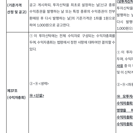
(
모투자신
공고·게시하되, 투자신탁을 최초로 설정하는 날[신규 종류
(기준가격
투자신탁을
수익증권을 발행하는 날 또는 특정 종류의 수익증권이 전부
산정 및 공고)
발행하는 
환매된 후 다시 발행하는 날]의 기준가격은 1좌를 1원으로
다시 발행
하여 1,000원으로 공고한다.
1,000원
①
이 투자신탁에는 전체 수익자로 구성되는 수익자총회를
두며, 수익자총회는 법령에서 정한 사항에 대하여만 결의할 수
있다.
①
이 투자
두며, 수
중 이
사유
및 이 신탁
②~⑨ <
생략>
좌
②~⑨ <
제37조
⑩ <
신설>
⑩
모투자
(수익자총회)
수익자총회
영향을 
수익자총회
수익자총회를