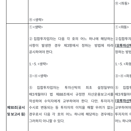
⑪ <
좌동>
⑪ <
생략>
① <
생략>
① <
좌동>
②
집합투자업자는 다음 각 호의 어느 하나에 해당하는
②
집합투자
사항이 발생한 경우 제3항에서 정하는 방법에 따라
(모투자신
공시하여야 한다.
정하는 방법
1.~5. <
생략>
1.~5. <
좌동
<
좌
③~④ <
생략>
③~④
⑤집합투자업자는 투자신탁의 최초 설정일부터
⑤집합투
매3개월마다 법 제88조에서 규정한 자산운용보고서를
매3개월마
작성하여 수익자에게 교부하여야 한다. 다만, 투자자가
(모투자신
제50조(공시
수시로 변동되는 등 투자자의 이익을 해할 우려가 없는
교부하여야
경우로서 다음 각 호의 어느 하나에 해당하는 경우에는
투자자의 
및 보고서 등)
그러하지 아니할 수 있다.
어느 하나에