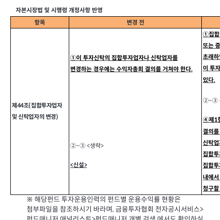
자본시장법 및 시행령 개정사항 반영
항목
변경 전
①집합
또는 
초래하
①이 투자신탁의 집합투자업자나 신탁업자를
이 투
변경하는 경우에는 수익자총회 결의를 거쳐야 한다.
있다.
②~③ 
제44조(집합투자업자
및 신탁업자의 변경)
④제1
결의를
신탁업자
②~③ <생략>
집합투
<신설>
집합투
내에서
청구할 
※ 해당펀드 투자운용인력의 펀드별 운용수익률 현황은
첨부파일을 참조하시기 바라며, 금융투자협회 전자공시서비스>
펀드매니저,애널리스트>펀드매니저 개별 검색 에서도 확인하실