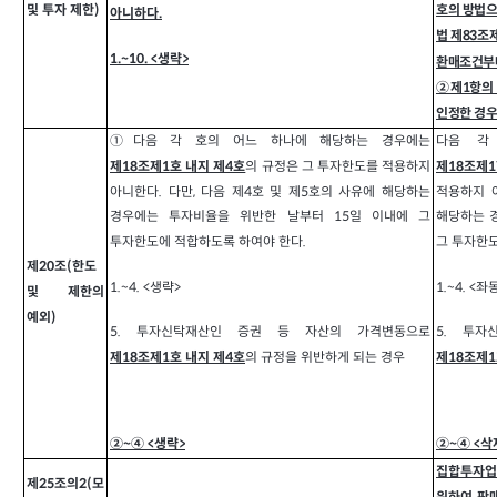
및 투자 제한)
호의 방법으
아니하다.
법 제83조
1.~10. <
생략>
환매조건부
②제1항의
인정한 경우
①다음 각 호의 어느 하나에 해당하는 경우에는
다음 각
의 규정은 그 투자한도를 적용하지
제18조제1호 내지 제4호
제18조제
아니한다. 다만, 다음 제4호 및 제5호의 사유에 해당하는
적용하지 아
경우에는 투자비율을 위반한 날부터 15일 이내에 그
해당하는 
투자한도에 적합하도록 하여야 한다.
그 투자한도
제20조(한도
1.~4. <
생략>
1.~4. <
좌동
및 제한의
예외)
5.
투자신탁재산인 증권 등 자산의 가격변동으로
5.
투자
의 규정을 위반하게 되는 경우
제18조제1호 내지 제4호
제18조제1
②~④ <생략>
②~④ <
삭
집합투자업
제25조의2(모