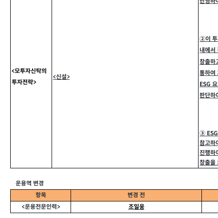
반영하여
②이 투
내에서
창출하고
<
모투자신탁의
통하여 
<
신설>
투자전략>
ESG 
판단하
③ES
참고하
진행하
창출을 
운용역 변경
항목
변경 전
<운용전문인력>
조일웅