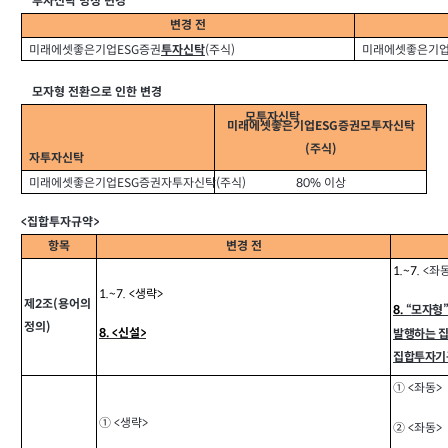
투자신탁 명칭 변경
변경 전
미래에셋좋은기업ESG증권
(주식)
미래에셋좋은기업
투자신탁
모자형 전환으로 인한 변경
모투자신탁
미래에셋좋은기업ESG증권모투자신탁
(주식)
자투자신탁
미래에셋좋은기업ESG증권자투자신탁(주식)
80% 이상
<집합투자규약>
항목
변경 전
<
좌동
1.~7.
1.~7. <
생략>
제2조(용어의
8.
“
모자형”
정의)
8. <
신설>
발행하는 
집합투자기
① <
좌동>
① <
생략>
② <
좌동>