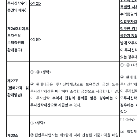
위하여 판
투자신탁수익
<
신설>
특별한 사
증권의 매수)
수익증권의
집합투자업
제26조의2(모
청구한 경
투자신탁
응하지 않을
<
신설>
수익증권의
날에 모투자
환매청구)
이 투자신탁
있는 경우에
①~③ <좌
①~③ <생략>
④환매대
제27조
투자신탁재
④환매대금은 투자신탁재산으로 보유중인 금전 또는
(환매가격 및
이 투자신
투자신탁재산을 매각하여 조성한 금전으로 지급한다. 다만,
환매방법)
모투자신탁
이 투자신탁
수익자 전원의 동의를 얻은 경우에는 이
경우에는 
할 수 있다.
투자신탁재산으로 지급
있다.
① <좌동>
① <생략>
②
집합
②
집합투자업자는 제1항에 따라 산정된 기준가격을 매일
제30조