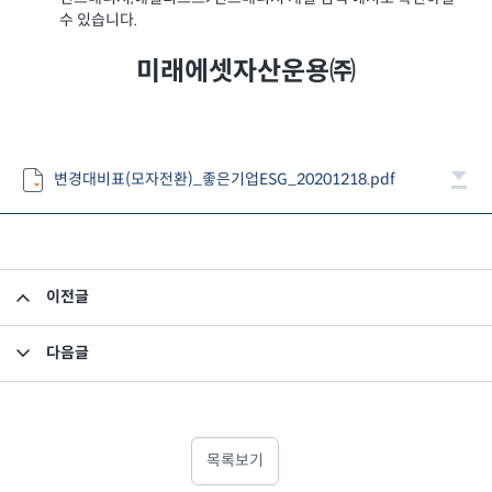
수 있습니다.
미래에셋자산운용㈜
변경대비표(모자전환)_좋은기업ESG_20201218.pdf
이전글
집합투자규약 및 투자설명서 변경의 건
다음글
부동산 투자의 건 (매매완결)_미래에셋맵스아시아퍼시픽부동산펀드
목록보기