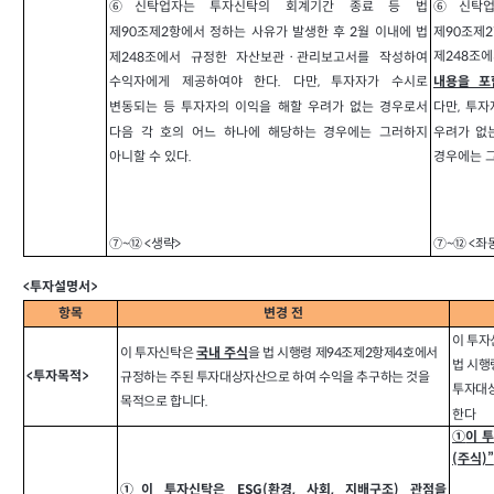
⑥신탁업자는 투자신탁의 회계기간 종료 등 법
⑥신탁업
제90조제2항에서 정하는 사유가 발생한 후 2월 이내에 법
제90조제2
제248조
제248조에서 규정한 자산보관ㆍ관리보고서를 작성하여
수익자에게 제공하여야 한다. 다만, 투자자가 수시로
내용을 포
변동되는 등 투자자의 이익을 해할 우려가 없는 경우로서
다만, 투
다음 각 호의 어느 하나에 해당하는 경우에는 그러하지
우려가 없
아니할 수 있다.
경우에는 그
⑦~⑫ <생략>
⑦~⑫ <좌
<투자설명서>
항목
변경 전
이 투
이 투자신탁은
을 법 시행령 제94조제2항제4호에서
국내 주식
법 시행
<투자목적>
규정하는 주된 투자대상자산으로 하여 수익을 추구하는 것을
투자대상
목적으로 합니다.
한다
①
이 
(주식)
”
①이 투자신탁은 ESG(환경, 사회, 지배구조) 관점을