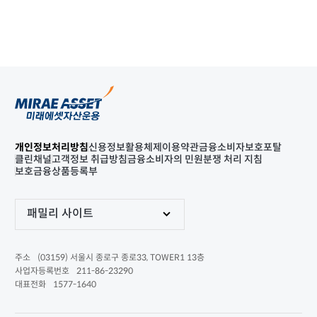
개인정보처리방침
신용정보활용체제
이용약관
금융소비자보호포탈
클린채널
고객정보 취급방침
금융소비자의 민원분쟁 처리 지침
보호금융상품등록부
패밀리 사이트
(03159) 서울시 종로구 종로33, TOWER1 13층
주소
211-86-23290
사업자등록번호
1577-1640
대표전화