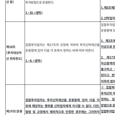
산 등)
투자방법으로 운용한다.
1.
제3조제
1.~10. <
생략>
2.
신탁업자
집합투자업
운용함에 있
1.
제3조
집합투자업자는 제17조의 규정에 의하여 투자신탁재산을
이상으로 한
제18조
운용함에 있어 다음 각 호에서 정하는 바에 따라 따른다.
(투자대상자
2.
제17
산 취득한도)
1.~8. <
생략>
자산총액의
불구하고 
된다고 판
이하의 범위
①집합투
투자신탁 자
정하는 집
집합투자업자는 투자신탁재산을 운용함에 있어 다음 각
방법으로 운
호에 해당하는 행위를 신탁업자에게 지시할 수 없다. 다만,
제19조(운용
집합투자업
법령 및 규정에서 예외적으로 인정한 경우에는 그러하지