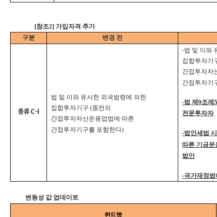
[참조2] 가입자격 추가
구분
변경 전
-
법 및 이와
집합투자기구
간접투자자
간접투자기구
법 및 이와 유사한 외국법령에 의한
-
법 제9조제
집합투자기구 (종전의
종류 C-I
전문투자자
간접투자자산운용업법에 따른
간접투자기구를 포함한다)
-
법인세법 시
따른 기금운
법인
-
국가재정법
변동성 값 업데이트
펀드명