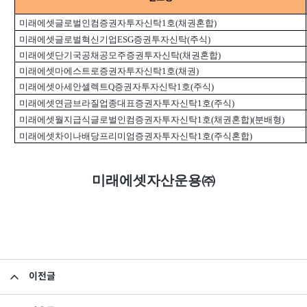
미래에셋글로벌인컴증권자투자신탁1호(채권혼합)
미래에셋글로벌혁신기업ESG증권투자신탁(주식)
미래에셋단기국공채공모주증권투자신탁(채권혼합)
미래에셋마에스트로증권자투자신탁1호(채권)
미래에셋아세안셀렉트Q증권자투자신탁1호(주식)
미래에셋연금브라질업종대표증권자투자신탁1호(주식)
미래에셋월지급식글로벌인컴증권자투자신탁1호(채권혼합)(분배형)
미래에셋차이나배당프리미엄증권자투자신탁1호(주식혼합)
미래에셋자산운용㈜
이전글
부실우려단계의 채권 분류 및 매각