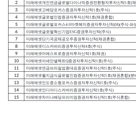
2
미래에셋개인연금글로벌다이나믹증권전환형자투자신탁1호(채
3
미래에셋고배당포커스증권자투자신탁1호(주식)
4
미래에셋글로벌인컴증권자투자신탁1호(채권혼합)
5
미래에셋글로벌포커스4.0마켓헤지증권자투자신탁(H)(주식-파
6
미래에셋글로벌혁신기업ESG증권투자신탁(주식)
7
미래에셋단기국공채공모주증권투자신탁(채권혼합)
8
미래에셋디스커버리증권투자신탁4호(주식)
9
미래에셋마에스트로증권자투자신탁1호(채권)
10
미래에셋아세안셀렉트Q증권자투자신탁1호(주식)
11
미래에셋연금브라질업종대표증권자투자신탁1호(주식)
12
미래에셋월지급식글로벌인컴증권자투자신탁1호(채권혼합)(분
13
미래에셋인도중소형포커스증권자투자신탁1호(주식)
14
미래에셋인디아디스커버리증권투자신탁1호(주식)
15
미래에셋차이나배당프리미엄증권자투자신탁1호(주식혼합)