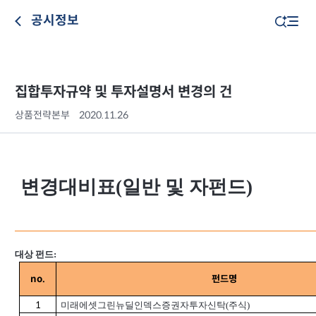
공시정보
집합투자규약 및 투자설명서 변경의 건
상품전략본부
2020.11.26
변경대비표(일반 및 자펀드)
대상 펀드:
no.
펀드명
1
미래에셋그린뉴딜인덱스증권자투자신탁(주식)