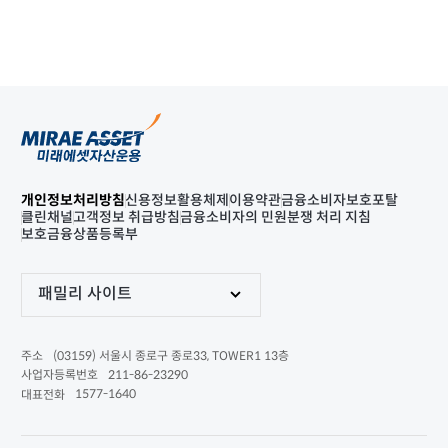
개인정보처리방침
신용정보활용체제
이용약관
금융소비자보호포탈
클린채널
고객정보 취급방침
금융소비자의 민원분쟁 처리 지침
보호금융상품등록부
패밀리 사이트
(03159) 서울시 종로구 종로33, TOWER1 13층
주소
211-86-23290
사업자등록번호
1577-1640
대표전화