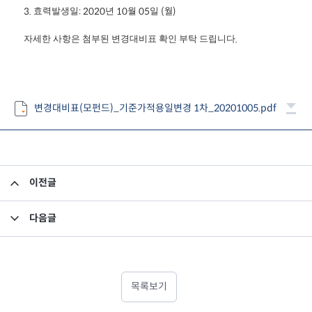
효력발생일
년
월
일
3.
: 2020
10
05
(월)
자세한
사항은
첨부된
변경대비표
확인
부탁
드립니다
.
변경대비표(모펀드)_기준가적용일변경 1차_20201005.pdf
이전글
소규모펀드 공시의 건(2020년 9월)
다음글
집합투자규약 변경의 건
목록보기