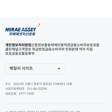
개인정보처리방침
신용정보활용체제
이용약관
금융소비자보호포탈
클린채널
고객정보 취급방침
금융소비자의 민원분쟁 처리 지침
보호금융상품등록부
패밀리 사이트
(03159) 서울시 종로구 종로33, TOWER1 13층
주소
211-86-23290
사업자등록번호
1577-1640
대표전화