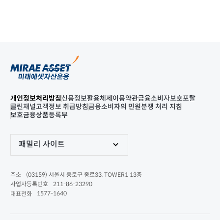
개인정보처리방침
신용정보활용체제
이용약관
금융소비자보호포탈
클린채널
고객정보 취급방침
금융소비자의 민원분쟁 처리 지침
보호금융상품등록부
패밀리 사이트
(03159) 서울시 종로구 종로33, TOWER1 13층
주소
211-86-23290
사업자등록번호
1577-1640
대표전화