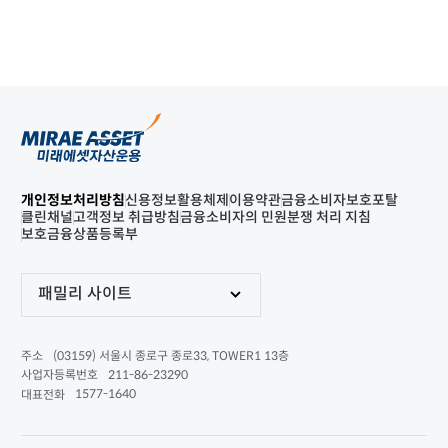
개인정보처리방침
신용정보활용체제
이용약관
금융소비자보호포탈
클린채널
고객정보 취급방침
금융소비자의 민원분쟁 처리 지침
보호금융상품등록부
패밀리 사이트
(03159) 서울시 종로구 종로33, TOWER1 13층
주소
211-86-23290
사업자등록번호
1577-1640
대표전화