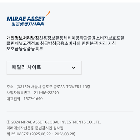
개인정보처리방침
신용정보활용체제
이용약관
금융소비자보호포탈
클린채널
고객정보 취급방침
금융소비자의 민원분쟁 처리 지침
보호금융상품등록부
패밀리 사이트
(03159) 서울시 종로구 종로33, TOWER1 13층
주소
211-86-23290
사업자등록번호
1577-1640
대표전화
ⓒ 2024 MIRAE ASSET GLOBAL INVESTMENTS CO.,LTD.
미래에셋자산운용 준법감시인 심사필
제 25-0637호 (2025.08.29 ~ 2026.08.28)