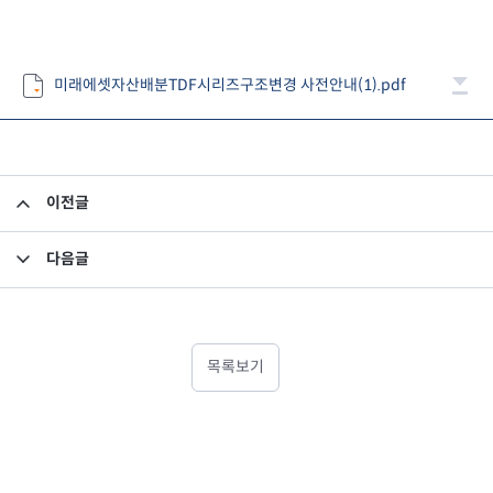
미래에셋자산배분TDF시리즈구조변경 사전안내(1).pdf
이전글
투자설명서 변경의 건
다음글
펀드 자산 평가액 기준가 반영 안내
목록보기