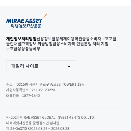
개인정보처리방침
신용정보활용체제
이용약관
금융소비자보호포탈
클린채널
고객정보 취급방침
금융소비자의 민원분쟁 처리 지침
보호금융상품등록부
패밀리 사이트
(03159) 서울시 종로구 종로33, TOWER1 13층
주소
211-86-23290
사업자등록번호
1577-1640
대표전화
ⓒ 2024 MIRAE ASSET GLOBAL INVESTMENTS CO.,LTD.
미래에셋자산운용 준법감시인 심사필
제 25-0637호 (2025.08.29 ~ 2026.08.28)