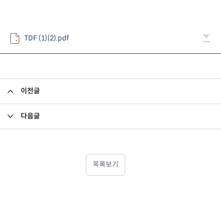
TDF (1)(2).pdf
이전글
이사회 결의를 통한 투자회사의 업무위탁계약 변경의 건
다음글
신규대출약정 체결의 건(기존 대출금액 상환 및 신규투자자금)
목록보기