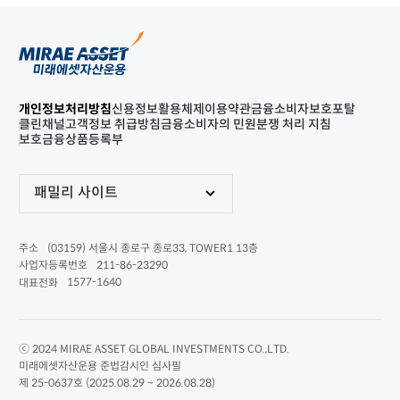
개인정보처리방침
신용정보활용체제
이용약관
금융소비자보호포탈
클린채널
고객정보 취급방침
금융소비자의 민원분쟁 처리 지침
보호금융상품등록부
패밀리 사이트
(03159) 서울시 종로구 종로33, TOWER1 13층
주소
211-86-23290
사업자등록번호
1577-1640
대표전화
ⓒ 2024 MIRAE ASSET GLOBAL INVESTMENTS CO.,LTD.
미래에셋자산운용 준법감시인 심사필
제 25-0637호 (2025.08.29 ~ 2026.08.28)